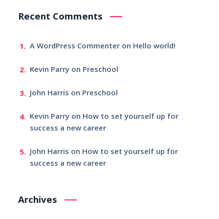
Recent Comments
A WordPress Commenter
on
Hello world!
Kevin Parry
on
Preschool
John Harris
on
Preschool
Kevin Parry
on
How to set yourself up for
success a new career
John Harris
on
How to set yourself up for
success a new career
Archives