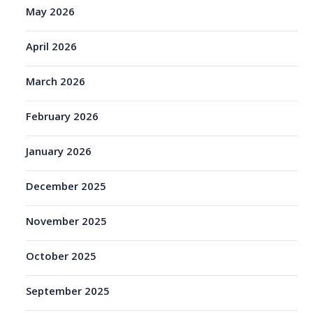
May 2026
April 2026
March 2026
February 2026
January 2026
December 2025
November 2025
October 2025
September 2025