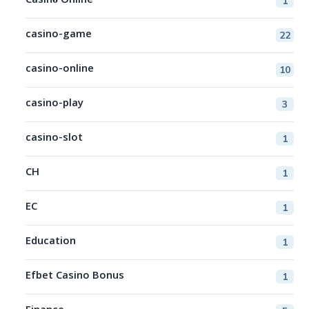
Casinò Online
1
casino-game
22
casino-online
10
casino-play
3
casino-slot
1
CH
1
EC
1
Education
1
Efbet Casino Bonus
1