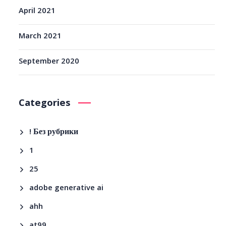
April 2021
March 2021
September 2020
Categories
! Без рубрики
1
25
adobe generative ai
ahh
at99