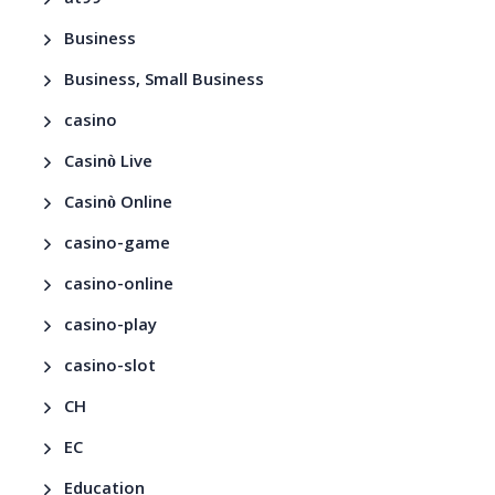
Business
Business, Small Business
casino
Casinò Live
Casinò Online
casino-game
casino-online
casino-play
casino-slot
CH
EC
Education