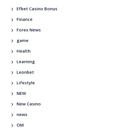
Efbet Casino Bonus
Finance
Forex News
game
Health
Learning
Leonbet
Lifestyle
NEW
New Casino
news
OM