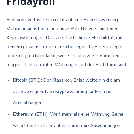
Fridayroll
Fridayroll verlässt sich nicht auf eine Einheitswährung.
Vielmehr siehst du eine ganze Palette verschiedener
Kryptowährungen. Das verschafft dir die Flexibilität, mit
deinem gewünschten Coin zu loslegen. Diese Strategie
finde ich gut durchdacht, weil sie auf diverse Vorlieben
reagiert. Die zentralen Währungen auf der Plattform sind:
Bitcoin (BTC): Der Klassiker. Er ist weiterhin die am
stärksten genutzte Kryptowährung für Ein- und
Auszahlungen.
Ethereum (ETH): Weit mehr als eine Währung. Seine
Smart Contracts erlauben komplexe Anwendungen