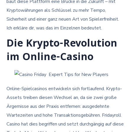
baut diese Plattform eine Brücke in die Zukunft – mit
Kryptowährungen als Schlüssel zu mehr Tempo,
Sicherheit und einer ganz neuen Art von Spielerfreiheit.
Ich erkläre dir, was das im Einzelnen bedeutet.
Die Krypto-Revolution
im Online-Casino
Online-Spielcasinos entwickeln sich fortlaufend. Krypto-
Assets treiben diesen Wechsel an, da sie zwei große
Ärgernisse aus der Praxis entfernen: ausgedehnte
Wartezeiten und hohe Transaktionsgebühren. Fridayroll
Casino hat dies begriffen und setzt durchgängig auf diese