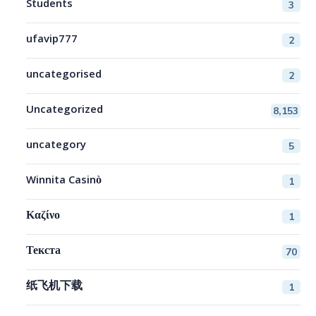
Students
3
ufavip777
2
uncategorised
2
Uncategorized
8,153
uncategory
5
Winnita Casinò
1
Καζίνο
1
Текста
70
纸飞机下载
1