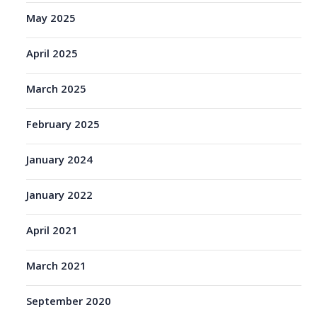
May 2025
April 2025
March 2025
February 2025
January 2024
January 2022
April 2021
March 2021
September 2020