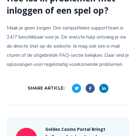
inloggen of een spel op?
Maak je geen zorgen. Ons sympathieke supportteam is
24/7 beschikbaar voor je. De snelste hulp ontvang je via
de directe chat op de website. Je mag ook een e-mail
sturen of de uitgebreide FAQ-sectie bekijken. Daar vind je
oplossingen voor regelmatig voorkomende problemen.
SHARE ARTICLE:
Goldex Casino Portal Bringt