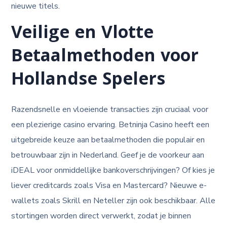
nieuwe titels.
Veilige en Vlotte
Betaalmethoden voor
Hollandse Spelers
Razendsnelle en vloeiende transacties zijn cruciaal voor
een plezierige casino ervaring. Betninja Casino heeft een
uitgebreide keuze aan betaalmethoden die populair en
betrouwbaar zijn in Nederland. Geef je de voorkeur aan
iDEAL voor onmiddellijke bankoverschrijvingen? Of kies je
liever creditcards zoals Visa en Mastercard? Nieuwe e-
wallets zoals Skrill en Neteller zijn ook beschikbaar. Alle
stortingen worden direct verwerkt, zodat je binnen