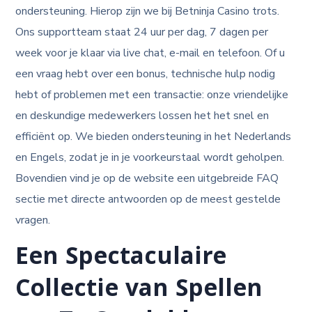
ondersteuning. Hierop zijn we bij Betninja Casino trots.
Ons supportteam staat 24 uur per dag, 7 dagen per
week voor je klaar via live chat, e-mail en telefoon. Of u
een vraag hebt over een bonus, technische hulp nodig
hebt of problemen met een transactie: onze vriendelijke
en deskundige medewerkers lossen het het snel en
efficiënt op. We bieden ondersteuning in het Nederlands
en Engels, zodat je in je voorkeurstaal wordt geholpen.
Bovendien vind je op de website een uitgebreide FAQ
sectie met directe antwoorden op de meest gestelde
vragen.
Een Spectaculaire
Collectie van Spellen