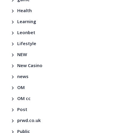
game
Health
Learning
Leonbet
Lifestyle
NEW
New Casino
news
OM
OM cc
Post
prwd.co.uk
Public