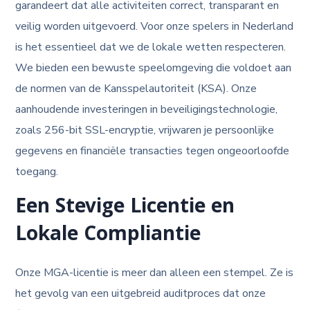
garandeert dat alle activiteiten correct, transparant en
veilig worden uitgevoerd. Voor onze spelers in Nederland
is het essentieel dat we de lokale wetten respecteren.
We bieden een bewuste speelomgeving die voldoet aan
de normen van de Kansspelautoriteit (KSA). Onze
aanhoudende investeringen in beveiligingstechnologie,
zoals 256-bit SSL-encryptie, vrijwaren je persoonlijke
gegevens en financiële transacties tegen ongeoorloofde
toegang.
Een Stevige Licentie en
Lokale Compliantie
Onze MGA-licentie is meer dan alleen een stempel. Ze is
het gevolg van een uitgebreid auditproces dat onze