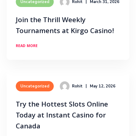
Rohit
March 31, 2026
Uncategorized
Join the Thrill Weekly
Tournaments at Kirgo Casino!
READ MORE
Rohit
May 12, 2026
Uncategorized
Try the Hottest Slots Online
Today at Instant Casino for
Canada