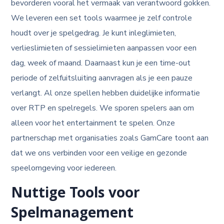
bevorderen vooral het vermaak van verantwoord gokken.
We leveren een set tools waarmee je zelf controle
houdt over je spelgedrag. Je kunt inleglimieten,
verlieslimieten of sessielimieten aanpassen voor een
dag, week of maand. Daarnaast kun je een time-out
periode of zelfuitsluiting aanvragen als je een pauze
verlangt. Al onze spellen hebben duidelijke informatie
over RTP en spelregels. We sporen spelers aan om
alleen voor het entertainment te spelen. Onze
partnerschap met organisaties zoals GamCare toont aan
dat we ons verbinden voor een veilige en gezonde
speelomgeving voor iedereen.
Nuttige Tools voor
Spelmanagement