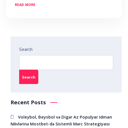
READ MORE
Search
Search
Recent Posts
Voleybol, Beysbol və Digər Az Populyar Idman
Növlərinə Mostbet-də Sistemli Mərc Strategiyası