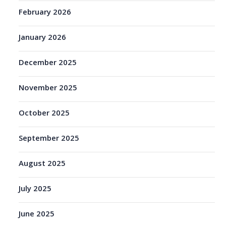
February 2026
January 2026
December 2025
November 2025
October 2025
September 2025
August 2025
July 2025
June 2025