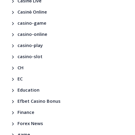
Casinò Live
Casinò Online
casino-game
casino-online
casino-play
casino-slot
CH
EC
Education
Efbet Casino Bonus
Finance
Forex News