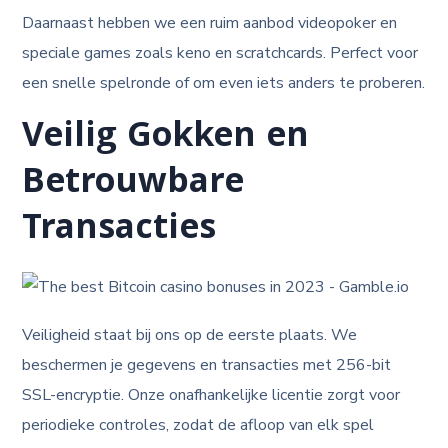
Daarnaast hebben we een ruim aanbod videopoker en
speciale games zoals keno en scratchcards. Perfect voor
een snelle spelronde of om even iets anders te proberen.
Veilig Gokken en
Betrouwbare
Transacties
Veiligheid staat bij ons op de eerste plaats. We
beschermen je gegevens en transacties met 256-bit
SSL-encryptie. Onze onafhankelijke licentie zorgt voor
periodieke controles, zodat de afloop van elk spel