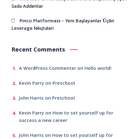
Sadə Addımlar
Pinco Platforması – Yeni Başlayanlar Üçün
Leverage Nöqtələri
Recent Comments
A WordPress Commenter
on
Hello world!
Kevin Parry
on
Preschool
John Harris
on
Preschool
Kevin Parry
on
How to set yourself up for
success a new career
John Harris
on
How to set yourself up for