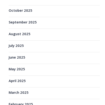
October 2025
September 2025
August 2025
July 2025
June 2025
May 2025
April 2025
March 2025
February 2025