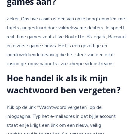
games aan?
Zeker. Ons live casino is een van onze hoogtepunten, met
tafels aangestuurd door vakbekwame dealers. Je speelt
real-time games zoals Live Roulette, Blackjack, Baccarat
en diverse game shows. Het is een gezellige en
indrukwekkende ervaring die het sfeer van een echt
casino getrouw nabootst via scherpe videostreams.
Hoe handel ik als ik mijn
wachtwoord ben vergeten?
Klik op de link “Wachtwoord vergeten” op de
inlogpagina. Typ het e-mailadres in dat bij je account
staat en je krijgt een link om een nieuw, veilig