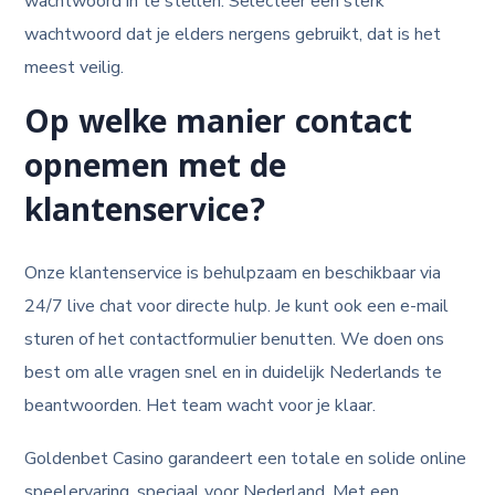
wachtwoord in te stellen. Selecteer een sterk
wachtwoord dat je elders nergens gebruikt, dat is het
meest veilig.
Op welke manier contact
opnemen met de
klantenservice?
Onze klantenservice is behulpzaam en beschikbaar via
24/7 live chat voor directe hulp. Je kunt ook een e-mail
sturen of het contactformulier benutten. We doen ons
best om alle vragen snel en in duidelijk Nederlands te
beantwoorden. Het team wacht voor je klaar.
Goldenbet Casino garandeert een totale en solide online
speelervaring, speciaal voor Nederland. Met een