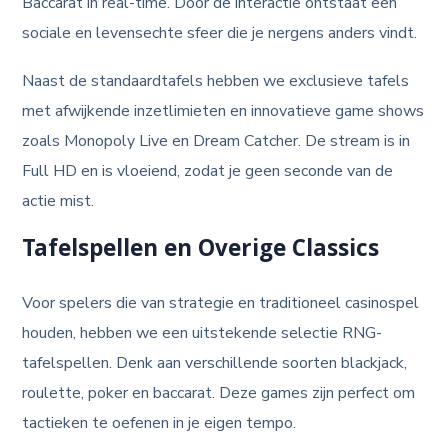
Baccarat in real-time. Door de interactie ontstaat een
sociale en levensechte sfeer die je nergens anders vindt.
Naast de standaardtafels hebben we exclusieve tafels
met afwijkende inzetlimieten en innovatieve game shows
zoals Monopoly Live en Dream Catcher. De stream is in
Full HD en is vloeiend, zodat je geen seconde van de
actie mist.
Tafelspellen en Overige Classics
Voor spelers die van strategie en traditioneel casinospel
houden, hebben we een uitstekende selectie RNG-
tafelspellen. Denk aan verschillende soorten blackjack,
roulette, poker en baccarat. Deze games zijn perfect om
tactieken te oefenen in je eigen tempo.