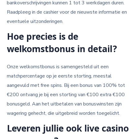
bankoverschrijvingen kunnen 1 tot 3 werkdagen duren.
Raadpleeg in de cashier voor de nieuwste informatie en
eventuele uitzonderingen.
Hoe precies is de
welkomstbonus in detail?
Onze welkomstbonus is samengesteld uit een
matchpercentage op je eerste storting, meestal
aangevuld met free spins. Bij een bonus van 100% tot
€200 ontvang je bij een storting van €100 extra €100
bonusgeld. Aan het uitbetalen van bonuswinsten zijn
wagering gehecht, die uitgebreid worden toegelicht.
Leveren jullie ook live casino