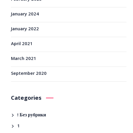
January 2024
January 2022
April 2021
March 2021
September 2020
Categories
! Без рубрики
1