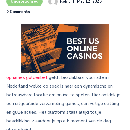
Rohit
May 12, 2026
Uncategorized
0 Comments
opnames goldenbet
geldt beschikbaar voor alle in
Nederland welke op zoek is naar een dynamische en
betrouwbare locatie om online te spelen. Hier ontdek je
een uitgebreide verzameling games, een veilige setting
en gulle acties. Het platform staat altijd tot je
beschikking, waardoor je op elk moment van de dag
plezier krijgt.