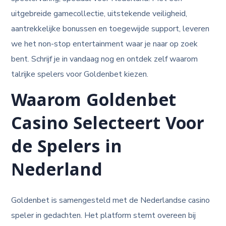
uitgebreide gamecollectie, uitstekende veiligheid,
aantrekkelijke bonussen en toegewijde support, leveren
we het non-stop entertainment waar je naar op zoek
bent. Schrijf je in vandaag nog en ontdek zelf waarom
talrijke spelers voor Goldenbet kiezen.
Waarom Goldenbet
Casino Selecteert Voor
de Spelers in
Nederland
Goldenbet is samengesteld met de Nederlandse casino
speler in gedachten. Het platform stemt overeen bij