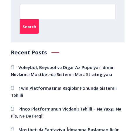
Search
Recent Posts
Voleybol, Beysbol və Digər Az Populyar Idman
Növlərinə Mostbet-də Sistemli Mərc Strategiyası
1win Platformasının Rəqiblər Fonunda Sistemli
Təhlili
Pinco Platformunun Vicdanlı Təhlili – Nə Yaxşı, Nə
Pis, Nə Də Fərqli
Mostbet-də Fantaziya İdmanına Başlamaq üçün