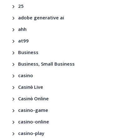
25
adobe generative ai
ahh
at99
Business
Business, Small Business
casino
Casinò Live
Casinò Online
casino-game
casino-online
casino-play