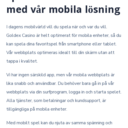
med vår mobila lösning
I dagens mobilvärld vill du spela när och var du vill.
Goldex Casino är helt optimerat för mobila enheter, så du
kan spela dina favoritspel från smartphone eller tablet.
Vår webbplats optimeras idealt till din skärm utan att
tappa i kvalitet.
Vi har ingen särskild app, men vår mobila webbplats är
lika snabb och användbar. Du behöver bara gå in på vår
webbplats via din surfprogram, logga in och starta spelet.
Alla tjänster, som betalningar och kundsupport, är
tillgängliga på mobila enheter.
Med mobilt spel kan du njuta av samma spänning och