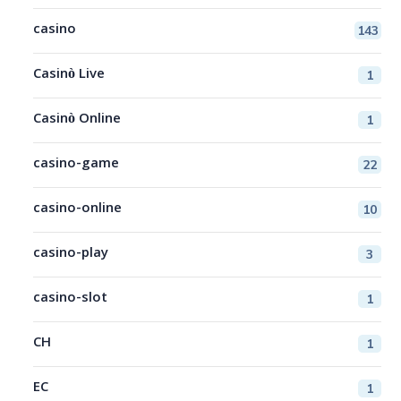
casino
143
Casinò Live
1
Casinò Online
1
casino-game
22
casino-online
10
casino-play
3
casino-slot
1
CH
1
EC
1