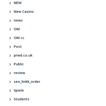
NEW
New Casino
news
OM
OM cc
Post
prwd.co.uk
Public
review
seo_linkk_order
Spiele
Students