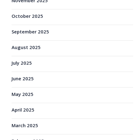
November 2025
October 2025
September 2025
August 2025
July 2025
June 2025
May 2025
April 2025
March 2025