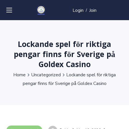
Login
Join
/
Lockande spel för riktiga
pengar finns för Sverige på
Goldex Casino
Home
Uncategorized
Lockande spel för riktiga
pengar finns för Sverige på Goldex Casino