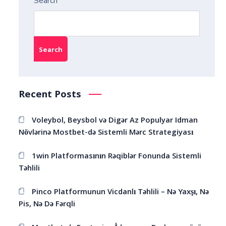
Search
Search
Recent Posts
Voleybol, Beysbol və Digər Az Populyar Idman
Növlərinə Mostbet-də Sistemli Mərc Strategiyası
1win Platformasının Rəqiblər Fonunda Sistemli
Təhlili
Pinco Platformunun Vicdanlı Təhlili – Nə Yaxşı, Nə
Pis, Nə Də Fərqli