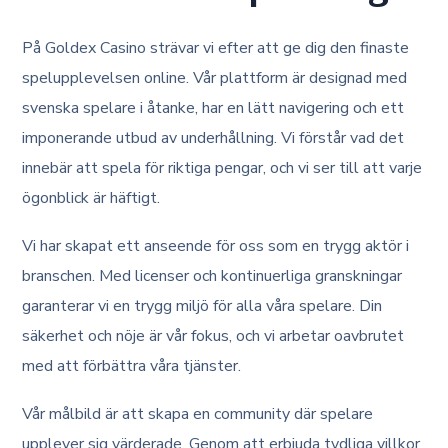
På Goldex Casino strävar vi efter att ge dig den finaste
spelupplevelsen online. Vår plattform är designad med
svenska spelare i åtanke, har en lätt navigering och ett
imponerande utbud av underhållning. Vi förstår vad det
innebär att spela för riktiga pengar, och vi ser till att varje
ögonblick är häftigt.
Vi har skapat ett anseende för oss som en trygg aktör i
branschen. Med licenser och kontinuerliga granskningar
garanterar vi en trygg miljö för alla våra spelare. Din
säkerhet och nöje är vår fokus, och vi arbetar oavbrutet
med att förbättra våra tjänster.
Vår målbild är att skapa en community där spelare
upplever sig värderade. Genom att erbjuda tydliga villkor