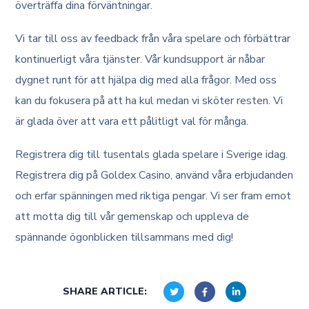
överträffa dina förväntningar.
Vi tar till oss av feedback från våra spelare och förbättrar
kontinuerligt våra tjänster. Vår kundsupport är nåbar
dygnet runt för att hjälpa dig med alla frågor. Med oss
kan du fokusera på att ha kul medan vi sköter resten. Vi
är glada över att vara ett pålitligt val för många.
Registrera dig till tusentals glada spelare i Sverige idag.
Registrera dig på Goldex Casino, använd våra erbjudanden
och erfar spänningen med riktiga pengar. Vi ser fram emot
att motta dig till vår gemenskap och uppleva de
spännande ögonblicken tillsammans med dig!
SHARE ARTICLE: