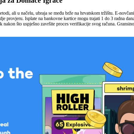
ja za Domáće Igrače
di, ali u načelu, ubraja se među brže na hrvatskom tržištu. E-novčanici,
odje provjeru. Isplate na bankovne kartice mogu trajati 1 do 3 radna dana
 nakon što uspješno završite proces verifikacije svog računa. Gransino je