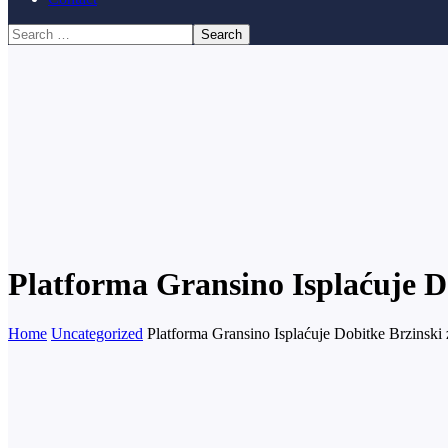
Platforma Gransino Isplaćuje D
Home
Uncategorized
Platforma Gransino Isplaćuje Dobitke Brzinski 