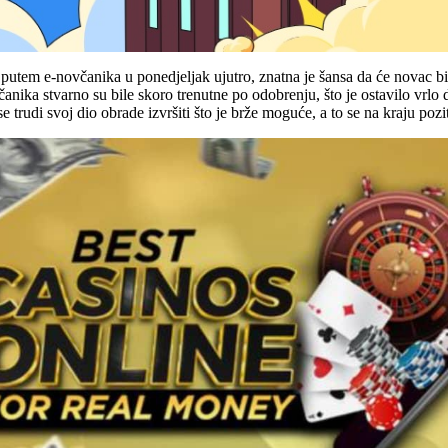
atu putem e-novčanika u ponedjeljak ujutro, znatna je šansa da će novac
ovčanika stvarno su bile skoro trenutne po odobrenju, što je ostavilo vr
 se trudi svoj dio obrade izvršiti što je brže moguće, a to se na kraju poz