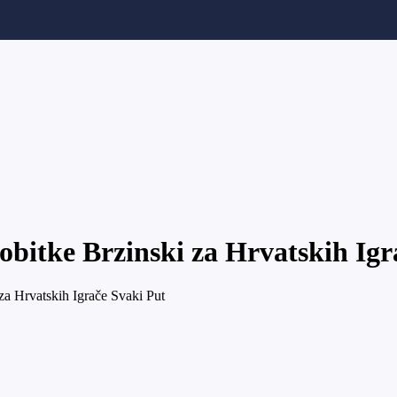
obitke Brzinski za Hrvatskih Igr
za Hrvatskih Igrače Svaki Put