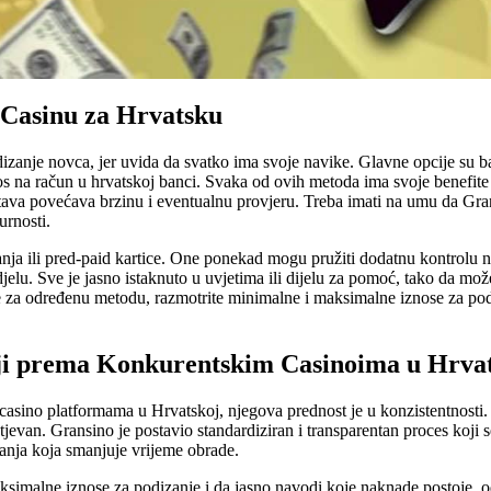
 Casinu za Hrvatsku
zanje novca, jer uvida da svatko ima svoje navike. Glavne opcije su ba
enos na račun u hrvatskoj banci. Svaka od ovih metoda ima svoje benefite
ustava povećava brzinu i eventualnu provjeru. Treba imati na umu da Gran
urnosti.
aćanja ili pred-paid kartice. One ponekad mogu pružiti dodatnu kontro
elu. Sve je jasno istaknuto u uvjetima ili dijelu za pomoć, tako da mo
e za određenu metodu, razmotrite minimalne i maksimalne iznose za podi
ji prema Konkurentskim Casinoima u Hrva
ino platformama u Hrvatskoj, njegova prednost je u konzistentnosti. 
tjevan. Gransino je postavio standardiziran i transparentan proces koji
anja koja smanjuje vrijeme obrade.
imalne iznose za podizanje i da jasno navodi koje naknade postoje, od