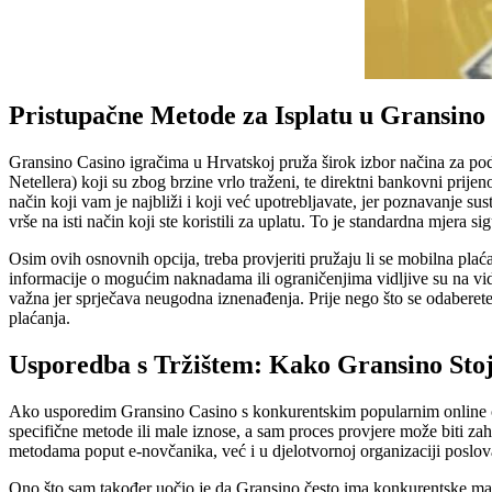
Pristupačne Metode za Isplatu u Gransino
Gransino Casino igračima u Hrvatskoj pruža širok izbor načina za podi
Netellera) koji su zbog brzine vrlo traženi, te direktni bankovni prij
način koji vam je najbliži i koji već upotrebljavate, jer poznavanje s
vrše na isti način koji ste koristili za uplatu. To je standardna mjera sig
Osim ovih osnovnih opcija, treba provjeriti pružaju li se mobilna pl
informacije o mogućim naknadama ili ograničenjima vidljive su na vidj
važna jer sprječava neugodna iznenađenja. Prije nego što se odaberet
plaćanja.
Usporedba s Tržištem: Kako Gransino Sto
Ako usporedim Gransino Casino s konkurentskim popularnim online cas
specifične metode ili male iznose, a sam proces provjere može biti zah
metodama poput e-novčanika, već i u djelotvornoj organizaciji poslov
Ono što sam također uočio je da Gransino često ima konkurentske maks