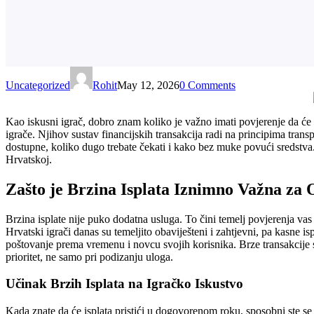
Uncategorized
Rohit
May 12, 2026
0 Comments
Kao iskusni igrač, dobro znam koliko je važno imati povjerenje da će
igrače. Njihov sustav financijskih transakcija radi na principima tran
dostupne, koliko dugo trebate čekati i kako bez muke povući sredstva. 
Hrvatskoj.
Zašto je Brzina Isplata Iznimno Važna za 
Brzina isplate nije puko dodatna usluga. To čini temelj povjerenja vas i k
Hrvatski igrači danas su temeljito obaviješteni i zahtjevni, pa kasne i
poštovanje prema vremenu i novcu svojih korisnika. Brze transakcije su 
prioritet, ne samo pri podizanju uloga.
Učinak Brzih Isplata na Igračko Iskustvo
Kada znate da će isplata pristići u dogovorenom roku, sposobni ste se r