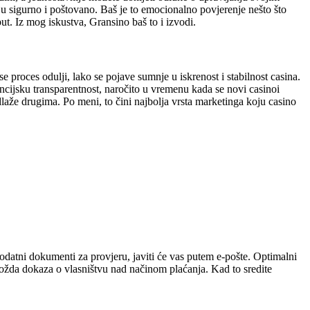
ju sigurno i poštovano. Baš je to emocionalno povjerenje nešto što
put. Iz mog iskustva, Gransino baš to i izvodi.
e proces odulji, lako se pojave sumnje u iskrenost i stabilnost casina.
nancijsku transparentnost, naročito u vremenu kada se novi casinoi
dlaže drugima. Po meni, to čini najbolja vrsta marketinga koju casino
 dodatni dokumenti za provjeru, javiti će vas putem e-pošte. Optimalni
možda dokaza o vlasništvu nad načinom plaćanja. Kad to sredite