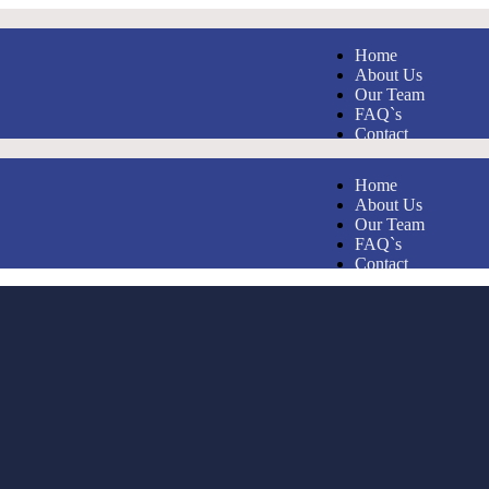
Home
About Us
Our Team
FAQ`s
Contact
Home
About Us
Our Team
FAQ`s
Contact