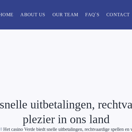
HOME
ABOUT US
OUR TEAM
FAQ`S
CONTACT
snelle uitbetalingen, rechtv
plezier in ons land
Het casino Verde biedt snelle uitbetalingen, rechtvaardige spellen en 