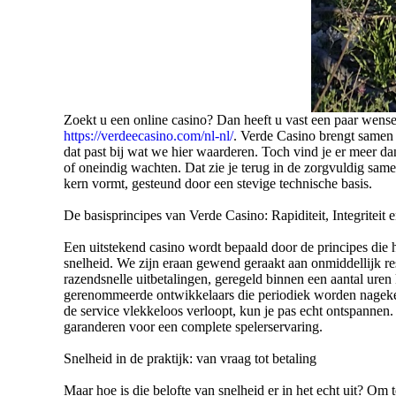
Zoekt u een online casino? Dan heeft u vast een paar wensen
https://verdeecasino.com/nl-nl/
. Verde Casino brengt samen 
dat past bij wat we hier waarderen. Toch vind je er meer da
of oneindig wachten. Dat zie je terug in de zorgvuldig sam
kern vormt, gesteund door een stevige technische basis.
De basisprincipes van Verde Casino: Rapiditeit, Integriteit
Een uitstekend casino wordt bepaald door de principes die 
snelheid. We zijn eraan gewend geraakt aan onmiddellijk res
razendsnelle uitbetalingen, geregeld binnen een aantal ure
gerenommeerde ontwikkelaars die periodiek worden nagekeke
de service vlekkeloos verloopt, kun je pas echt ontspannen. 
garanderen voor een complete spelerservaring.
Snelheid in de praktijk: van vraag tot betaling
Maar hoe is die belofte van snelheid er in het echt uit? O