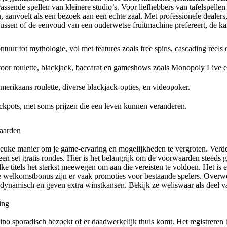
rrassende spellen van kleinere studio’s. Voor liefhebbers van tafelspellen 
 aanvoelt als een bezoek aan een echte zaal. Met professionele dealers,
ussen of de eenvoud van een ouderwetse fruitmachine prefereert, de kan
tuur tot mythologie, vol met features zoals free spins, cascading reel
 voor roulette, blackjack, baccarat en gameshows zoals Monopoly Live 
merikaans roulette, diverse blackjack-opties, en videopoker.
ackpots, met soms prijzen die een leven kunnen veranderen.
waarden
uke manier om je game-ervaring en mogelijkheden te vergroten. Verde C
een set gratis rondes. Hier is het belangrijk om de voorwaarden steeds 
e titels het sterkst meewegen om aan die vereisten te voldoen. Het is e
de welkomstbonus zijn er vaak promoties voor bestaande spelers. Overw
ynamisch en geven extra winstkansen. Bekijk ze weliswaar als deel van
ing
ino sporadisch bezoekt of er daadwerkelijk thuis komt. Het registreren b