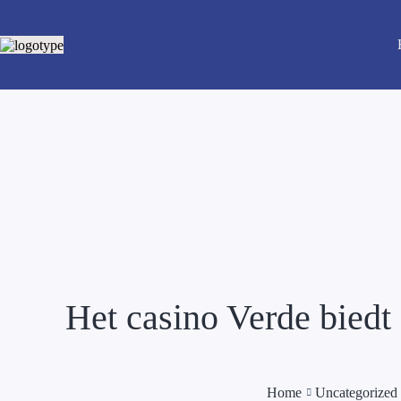
Het casino Verde biedt 
Home
Uncategorized