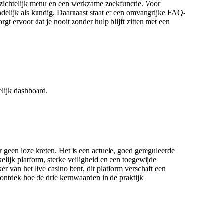
erzichtelijk menu en een werkzame zoekfunctie. Voor
ndelijk als kundig. Daarnaast staat er een omvangrijke FAQ-
t ervoor dat je nooit zonder hulp blijft zitten met een
lijk dashboard.
ier geen loze kreten. Het is een actuele, goed gereguleerde
elijk platform, sterke veiligheid en een toegewijde
r van het live casino bent, dit platform verschaft een
 ontdek hoe de drie kernwaarden in de praktijk