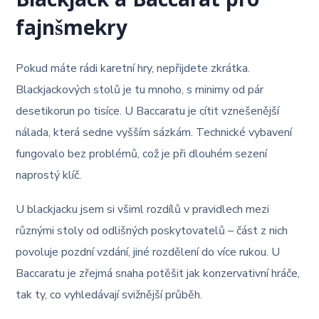
Blackjack a Baccarat pro
fajnšmekry
Pokud máte rádi karetní hry, nepřijdete zkrátka.
Blackjackových stolů je tu mnoho, s minimy od pár
desetikorun po tisíce. U Baccaratu je cítit vznešenější
nálada, která sedne vyšším sázkám. Technické vybavení
fungovalo bez problémů, což je při dlouhém sezení
naprostý klíč.
U blackjacku jsem si všiml rozdílů v pravidlech mezi
různými stoly od odlišných poskytovatelů – část z nich
povoluje pozdní vzdání, jiné rozdělení do více rukou. U
Baccaratu je zřejmá snaha potěšit jak konzervativní hráče,
tak ty, co vyhledávají svižnější průběh.