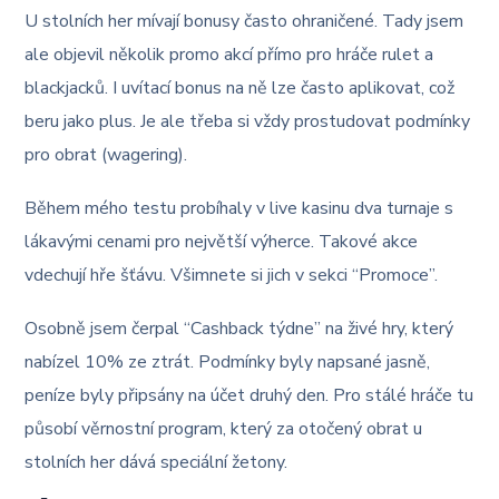
U stolních her mívají bonusy často ohraničené. Tady jsem
ale objevil několik promo akcí přímo pro hráče rulet a
blackjacků. I uvítací bonus na ně lze často aplikovat, což
beru jako plus. Je ale třeba si vždy prostudovat podmínky
pro obrat (wagering).
Během mého testu probíhaly v live kasinu dva turnaje s
lákavými cenami pro největší výherce. Takové akce
vdechují hře šťávu. Všimnete si jich v sekci “Promoce”.
Osobně jsem čerpal “Cashback týdne” na živé hry, který
nabízel 10% ze ztrát. Podmínky byly napsané jasně,
peníze byly připsány na účet druhý den. Pro stálé hráče tu
působí věrnostní program, který za otočený obrat u
stolních her dává speciální žetony.