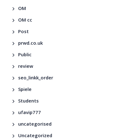
OM
OM cc
Post
prwd.co.uk
Public
review
seo_linkk_order
Spiele
Students
ufavip777
uncategorised
Uncategorized