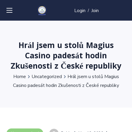
Login
Join
/
Hrál jsem u stolů Magius
Casino padesát hodin
Zkušenosti z České republiky
Home
Uncategorized
Hrál jsem u stolů Magius
Casino padesát hodin Zkušenosti z České republiky