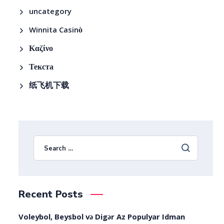
uncategory
Winnita Casinò
Καζίνο
Текста
纸飞机下载
Recent Posts
Voleybol, Beysbol və Digər Az Populyar Idman