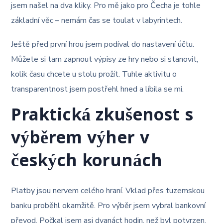
jsem našel na dva kliky. Pro mě jako pro Čecha je tohle
základní věc – nemám čas se toulat v labyrintech.
Ještě před první hrou jsem podíval do nastavení účtu.
Můžete si tam zapnout výpisy ze hry nebo si stanovit,
kolik času chcete u stolu prožít. Tuhle aktivitu o
transparentnost jsem postřehl hned a líbila se mi.
Praktická zkušenost s
výběrem výher v
českých korunách
Platby jsou nervem celého hraní. Vklad přes tuzemskou
banku proběhl okamžitě. Pro výběr jsem vybral bankovní
převod. Počkal jsem asi dvanáct hodin, než byl potvrzen,