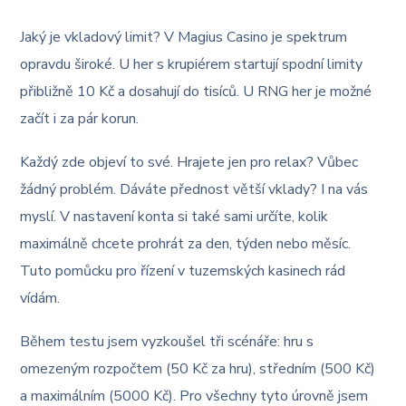
Jaký je vkladový limit? V Magius Casino je spektrum
opravdu široké. U her s krupiérem startují spodní limity
přibližně 10 Kč a dosahují do tisíců. U RNG her je možné
začít i za pár korun.
Každý zde objeví to své. Hrajete jen pro relax? Vůbec
žádný problém. Dáváte přednost větší vklady? I na vás
myslí. V nastavení konta si také sami určíte, kolik
maximálně chcete prohrát za den, týden nebo měsíc.
Tuto pomůcku pro řízení v tuzemských kasinech rád
vídám.
Během testu jsem vyzkoušel tři scénáře: hru s
omezeným rozpočtem (50 Kč za hru), středním (500 Kč)
a maximálním (5000 Kč). Pro všechny tyto úrovně jsem