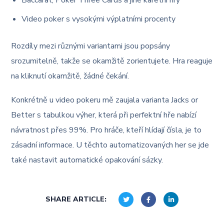
Baccarat, Poker Three Cards a jiné karetní hry
Video poker s vysokými výplatními procenty
Rozdíly mezi různými variantami jsou popsány
srozumitelně, takže se okamžitě zorientujete. Hra reaguje
na kliknutí okamžitě, žádné čekání.
Konkrétně u video pokeru mě zaujala varianta Jacks or
Better s tabulkou výher, která při perfektní hře nabízí
návratnost přes 99%. Pro hráče, kteří hlídají čísla, je to
zásadní informace. U těchto automatizovaných her se jde
také nastavit automatické opakování sázky.
SHARE ARTICLE: