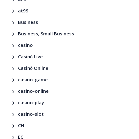
ahh
at99
Business
Business, Small Business
casino
Casinò Live
Casinò Online
casino-game
casino-online
casino-play
casino-slot
CH
EC