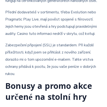
fungují na certifikovaných generátorech náhodných čísel.
Přední dodavatelé v sortimentu, třeba Evolution nebo
Pragmatic Play Live, mají pověst spojené s férovostí.
Jejich herny jsou otevřená a hry podstupují pravidelnými
audity. Casino tuto informaci nedrží v skrytu, což kvituji.
Zabezpečení připojení (SSL) je standardem. Při každé
příležitosti, když jsem se přihlásil z nového zařízení,
dorazilo mi o tom upozornění e-mailem. Tahle vrstva
ochrany přidává k pocitu, že jsou vaše peníze v dobrých
rukou.
Bonusy a promo akce
určené na stolní hry