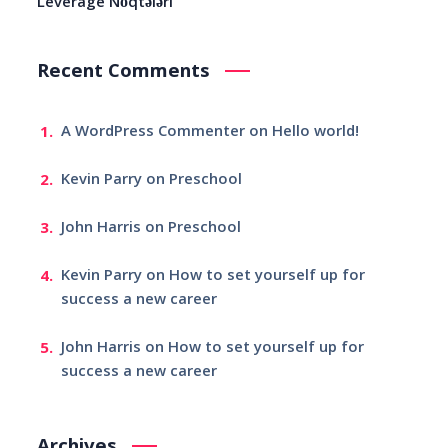
Leverage Nöqtələri
Recent Comments
A WordPress Commenter
on
Hello world!
Kevin Parry
on
Preschool
John Harris
on
Preschool
Kevin Parry
on
How to set yourself up for
success a new career
John Harris
on
How to set yourself up for
success a new career