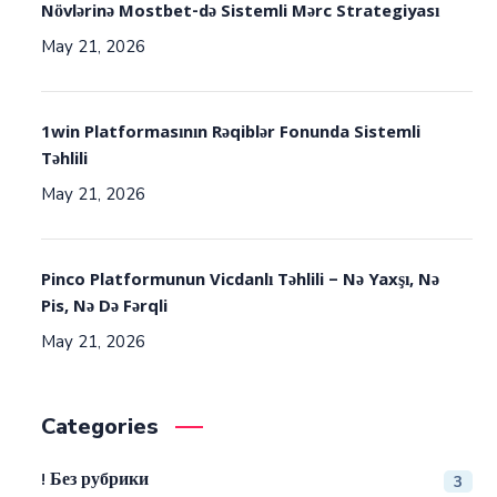
Növlərinə Mostbet-də Sistemli Mərc Strategiyası
May 21, 2026
1win Platformasının Rəqiblər Fonunda Sistemli
Təhlili
May 21, 2026
Pinco Platformunun Vicdanlı Təhlili – Nə Yaxşı, Nə
Pis, Nə Də Fərqli
May 21, 2026
Categories
! Без рубрики
3