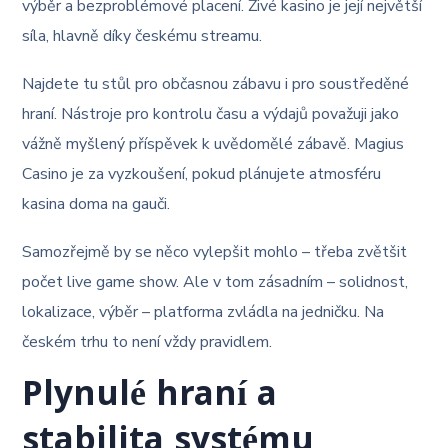
výběr a bezproblémové placení. Živé kasino je její největší
síla, hlavně díky českému streamu.
Najdete tu stůl pro občasnou zábavu i pro soustředěné
hraní. Nástroje pro kontrolu času a výdajů považuji jako
vážně myšlený příspěvek k uvědomělé zábavě. Magius
Casino je za vyzkoušení, pokud plánujete atmosféru
kasina doma na gauči.
Samozřejmě by se něco vylepšit mohlo – třeba zvětšit
počet live game show. Ale v tom zásadním – solidnost,
lokalizace, výběr – platforma zvládla na jedničku. Na
českém trhu to není vždy pravidlem.
Plynulé hraní a
stabilita systému