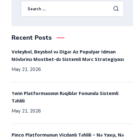
Recent Posts
Voleybol, Beysbol və Digər Az Populyar Idman
Növlərinə Mostbet-də Sistemli Mərc Strategiyası
May 21, 2026
1win Platformasının Rəqiblər Fonunda Sistemli
Təhlili
May 21, 2026
Pinco Platformunun Vicdanlı Təhlili – Nə Yaxşı, Nə