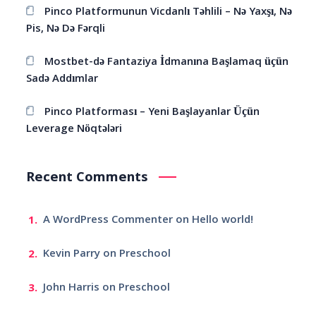
Pinco Platformunun Vicdanlı Təhlili – Nə Yaxşı, Nə
Pis, Nə Də Fərqli
Mostbet-də Fantaziya İdmanına Başlamaq üçün
Sadə Addımlar
Pinco Platforması – Yeni Başlayanlar Üçün
Leverage Nöqtələri
Recent Comments
A WordPress Commenter
on
Hello world!
Kevin Parry
on
Preschool
John Harris
on
Preschool