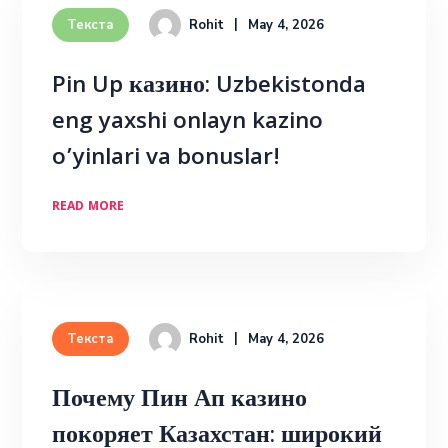
Rohit
May 4, 2026
Текста
Pin Up казино: Uzbekistonda
eng yaxshi onlayn kazino
o’yinlari va bonuslar!
READ MORE
Rohit
May 4, 2026
Текста
Почему Пин Ап казино
покоряет Казахстан: широкий