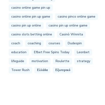
casino online game pin up
casino online pin up game
casino pinco online game
casino pin up online
casino pin up online game
casino slots betting online
Casinò Winnita
coach
coaching
courses
Dudespin
education
Efbet Free Spins Today
Leonbet
lifeguide
motivation
Roulette
strategy
Tower Rush
Ελλάδα
Εξωτερικό