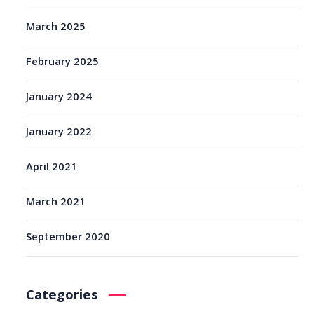
March 2025
February 2025
January 2024
January 2022
April 2021
March 2021
September 2020
Categories