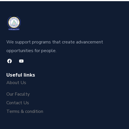
We support programs that create advancement
opportunities for people.
Useful links
About Us
Our Faculty
Contact Us
Terms & condition