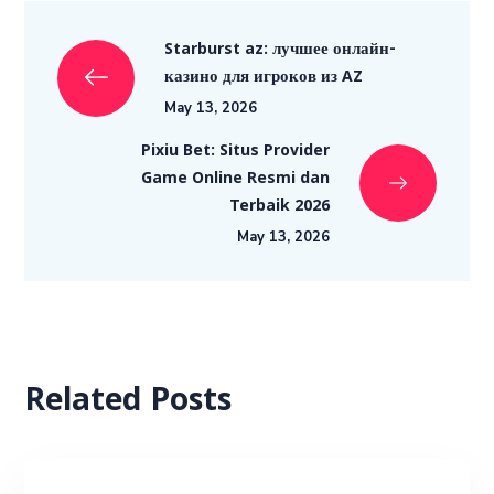
Starburst az: лучшее онлайн-
казино для игроков из AZ
May 13, 2026
Pixiu Bet: Situs Provider
Game Online Resmi dan
Terbaik 2026
May 13, 2026
Related Posts