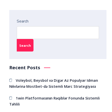
Search
Search
Recent Posts
Voleybol, Beysbol və Digər Az Populyar Idman
Növlərinə Mostbet-də Sistemli Mərc Strategiyası
1win Platformasının Rəqiblər Fonunda Sistemli
Təhlili