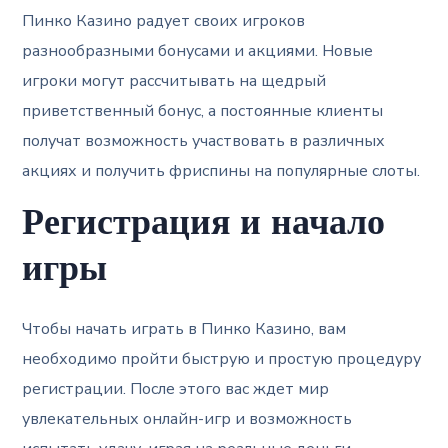
Пинко Казино радует своих игроков
разнообразными бонусами и акциями. Новые
игроки могут рассчитывать на щедрый
приветственный бонус, а постоянные клиенты
получат возможность участвовать в различных
акциях и получить фриспины на популярные слоты.
Регистрация и начало
игры
Чтобы начать играть в Пинко Казино, вам
необходимо пройти быструю и простую процедуру
регистрации. После этого вас ждет мир
увлекательных онлайн-игр и возможность