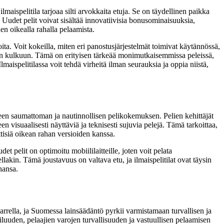
lmaispelitila tarjoaa silti arvokkaita etuja. Se on täydellinen paikka
a. Uudet pelit voivat sisältää innovatiivisia bonusominaisuuksia,
nen oikealla rahalla pelaamista.
ioita. Voit kokeilla, miten eri panostusjärjestelmät toimivat käytännössä,
in kulkuun. Tämä on erityisen tärkeää monimutkaisemmissa peleissä,
Ilmaispelitilassa voit tehdä virheitä ilman seurauksia ja oppia niistä,
en saumattoman ja nautinnollisen pelikokemuksen. Pelien kehittäjät
en visuaalisesti näyttäviä ja teknisesti sujuvia pelejä. Tämä tarkoittaa,
nttisiä oikean rahan versioiden kanssa.
t pelit on optimoitu mobiililaitteille, joten voit pelata
ellakin. Tämä joustavuus on valtava etu, ja ilmaispelitilat ovat täysin
hansa.
rrella, ja Suomessa lainsäädäntö pyrkii varmistamaan turvallisen ja
eiluuden, pelaajien varojen turvallisuuden ja vastuullisen pelaamisen