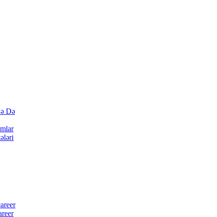
Nə Də
ımlar
ələri
areer
areer