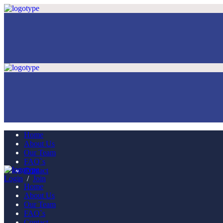
Home
About Us
Our Team
FAQ`s
Contact
Login
/
Join
Home
About Us
Our Team
FAQ`s
Contact