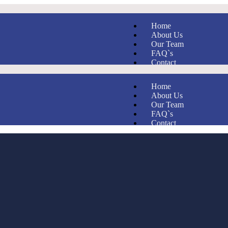
Home
About Us
Our Team
FAQ`s
Contact
Home
About Us
Our Team
FAQ`s
Contact