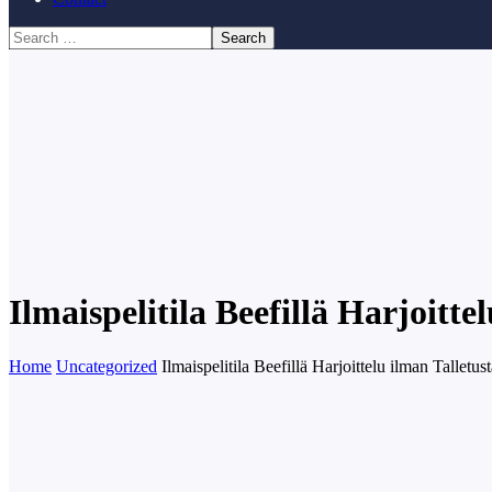
Ilmaispelitila Beefillä Harjoitte
Home
Uncategorized
Ilmaispelitila Beefillä Harjoittelu ilman Talletus