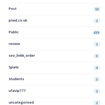
Post
10
prwd.co.uk
2
Public
439
review
1
seo_linkk_order
3
Spiele
4
Students
3
ufavip777
2
uncategorised
2