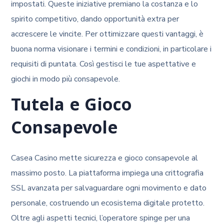
impostati. Queste iniziative premiano la costanza e lo
spirito competitivo, dando opportunità extra per
accrescere le vincite. Per ottimizzare questi vantaggi, è
buona norma visionare i termini e condizioni, in particolare i
requisiti di puntata. Così gestisci le tue aspettative e
giochi in modo più consapevole.
Tutela e Gioco
Consapevole
Casea Casino mette sicurezza e gioco consapevole al
massimo posto. La piattaforma impiega una crittografia
SSL avanzata per salvaguardare ogni movimento e dato
personale, costruendo un ecosistema digitale protetto.
Oltre agli aspetti tecnici, l’operatore spinge per una