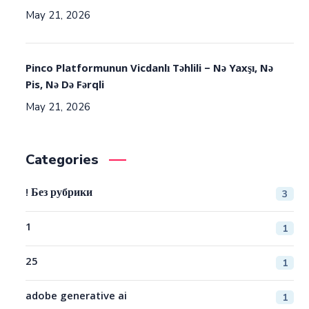
May 21, 2026
Pinco Platformunun Vicdanlı Təhlili – Nə Yaxşı, Nə
Pis, Nə Də Fərqli
May 21, 2026
Categories
! Без рубрики
3
1
1
25
1
adobe generative ai
1