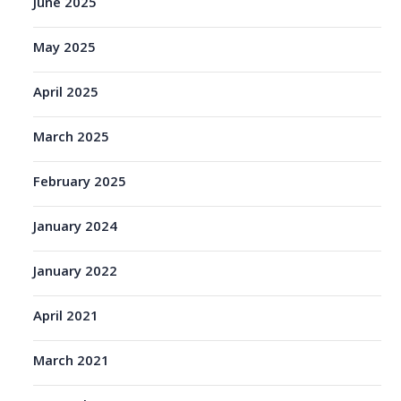
June 2025
May 2025
April 2025
March 2025
February 2025
January 2024
January 2022
April 2021
March 2021