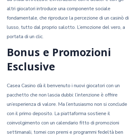
altri giocatori introduce una componente sociale
fondamentale, che riproduce la percezione di un casinò di
lusso, tutto dal proprio salotto. L’emozione del vero, a
portata di un clic.
Bonus e Promozioni
Esclusive
Casea Casino dà il benvenuto i nuovi giocatori con un
pacchetto che non lascia dubbi: l’intenzione è offrire
un’esperienza di valore. Ma l’entusiasmo non si conclude
con il primo deposito. La piattaforma sostiene il
coinvolgimento con un calendario fitto di promozioni
settimanali, tornei con premi e programmi fedeltà ben