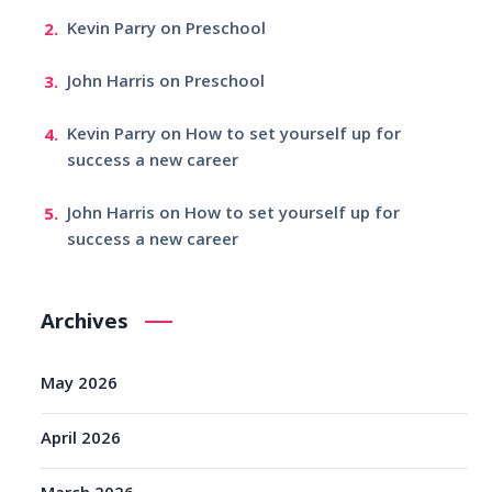
Kevin Parry
on
Preschool
John Harris
on
Preschool
Kevin Parry
on
How to set yourself up for
success a new career
John Harris
on
How to set yourself up for
success a new career
Archives
May 2026
April 2026