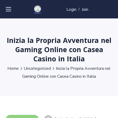
Login
Join
/
Inizia la Propria Avventura nel
Gaming Online con Casea
Casino in Italia
Home
Uncategorized
Inizia la Propria Avventura nel
Gaming Online con Casea Casino in Italia