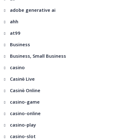
adobe generative ai
ahh
at99
Business
Business, Small Business
casino
Casinò Live
Casinò Online
casino-game
casino-online
casino-play
casino-slot