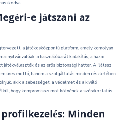
ámaszkodva.
egéri-e játszani az
gtervezett, a játékosközpontú platform, amely komolyan
mai nyilvánvalóak: a használóbarát kialakítás, a hazai
játékválaszték és az erős biztonsági hátter. A “Játssz
nem üres mottó, hanem a szolgáltatás minden részletében
ánjuk, akik a sebességet, a védelmet és a kiváló
nélkül, hogy kompromisszumot kötnének a szórakoztatás
a profilkezelés: Minden