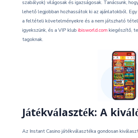
szabályok) világosak és igazságosak. Tanácsunk, hogy
lehető legjobban hozhassátok ki az ajánlatokból. Egy
a feltételi követelményekre és a nem játszható tétele
igyekszünk, és a VIP klub
ibisworld.com
kiegészítő, t
tagoknak.
Játékválaszték: A kivá
Az Instant Casino játékválasztéka gondosan kiválasz