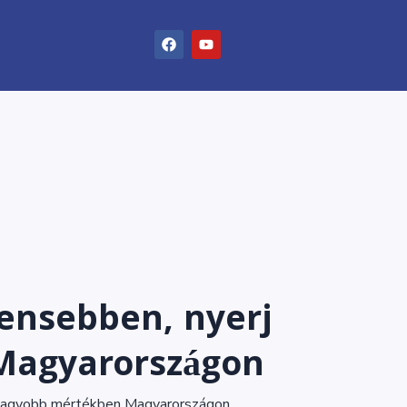
igensebben, nyerj
Magyarországon
zz nagyobb mértékben Magyarországon