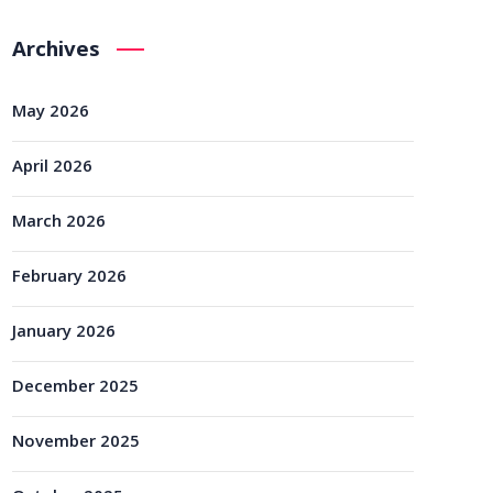
Archives
May 2026
April 2026
March 2026
February 2026
January 2026
December 2025
November 2025