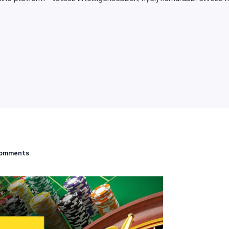
Comments