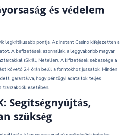
 Gyorsaság és védelem
ik legkritikusabb pontja. Az Instant Casino kifejezetten a
atot. A befizetések azonnaliak, a leggyakoribb magyar
ztárcákkal (Skrill, Neteller). A kifizetések sebessége a
ést követő 24 órán belül a forintokhoz jussatok. Minden
dett, garantálva, hogy pénzügyi adataitok teljes
os tranzakciók esetében.
K: Segítségnyújtás,
an szükség
zolgáltatás. Magyar anyanyelvű segítségünk igénybe