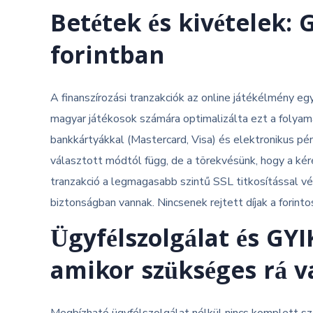
Betétek és kivételek:
forintban
A finanszírozási tranzakciók az online játékélmény egy
magyar játékosok számára optimalizálta ezt a folyam
bankkártyákkal (Mastercard, Visa) és elektronikus pén
választott módtól függ, de a törekvésünk, hogy a kér
tranzakció a legmagasabb szintű SSL titkosítással vé
biztonságban vannak. Nincsenek rejtett díjak a forint
Ügyfélszolgálat és GYI
amikor szükséges rá v
Megbízható ügyfélszolgálat nélkül nincs komplett s