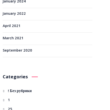
January 2024
January 2022
April 2021
March 2021
September 2020
Categories
! Без рубрики
1
25