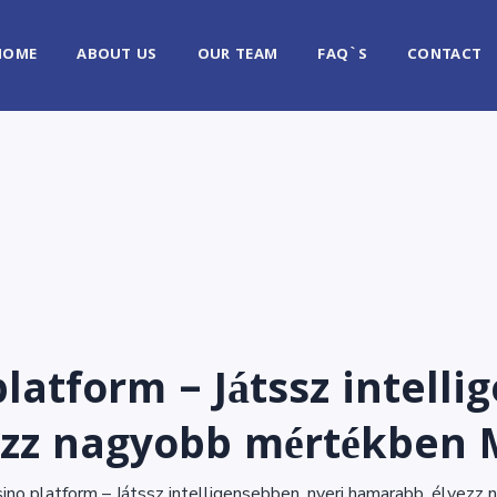
HOME
ABOUT US
OUR TEAM
FAQ`S
CONTACT
latform – Játssz intell
ezz nagyobb mértékben 
sino platform – Játssz intelligensebben, nyerj hamarabb, élve