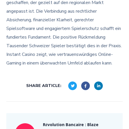
geschaffen, der gezielt auf den regionalen Markt
angepasst ist. Die Verbindung aus rechtlicher
Absicherung, finanzieller Klarheit, gerechter
Spielsoftware und engagiertem Spielerschutz schafft ein
fundiertes Fundament. Die positive Rückmeldung
Tausender Schweizer Spieler bestätigt dies in der Praxis.
Instant Casino zeigt, wie vertrauenswürdiges Online-
Gaming in einem überwachten Umfeld ablaufen kann.
SHARE ARTICLE:
Révolution Bancaire : Blaze