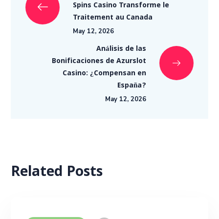
Spins Casino Transforme le
Traitement au Canada
May 12, 2026
Análisis de las
Bonificaciones de Azurslot
Casino: ¿Compensan en
España?
May 12, 2026
Related Posts