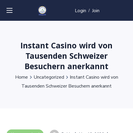
Login
Join
/
Instant Casino wird von
Tausenden Schweizer
Besuchern anerkannt
Home
Uncategorized
Instant Casino wird von
Tausenden Schweizer Besuchern anerkannt