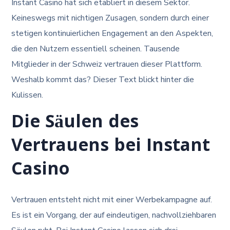
Instant Casino hat sich etabliert in diesem Sektor.
Keineswegs mit nichtigen Zusagen, sondern durch einer
stetigen kontinuierlichen Engagement an den Aspekten,
die den Nutzern essentiell scheinen. Tausende
Mitglieder in der Schweiz vertrauen dieser Plattform.
Weshalb kommt das? Dieser Text blickt hinter die
Kulissen.
Die Säulen des
Vertrauens bei Instant
Casino
Vertrauen entsteht nicht mit einer Werbekampagne auf.
Es ist ein Vorgang, der auf eindeutigen, nachvollziehbaren