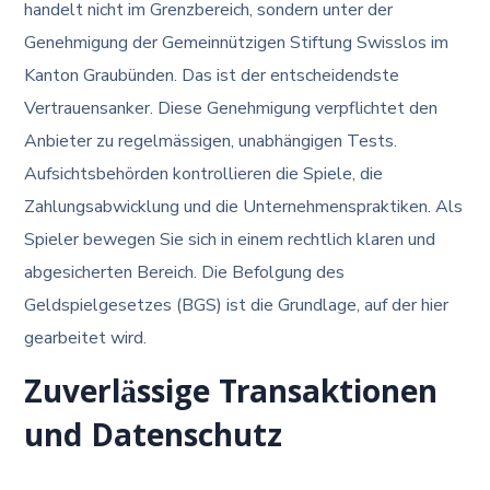
handelt nicht im Grenzbereich, sondern unter der
Genehmigung der Gemeinnützigen Stiftung Swisslos im
Kanton Graubünden. Das ist der entscheidendste
Vertrauensanker. Diese Genehmigung verpflichtet den
Anbieter zu regelmässigen, unabhängigen Tests.
Aufsichtsbehörden kontrollieren die Spiele, die
Zahlungsabwicklung und die Unternehmenspraktiken. Als
Spieler bewegen Sie sich in einem rechtlich klaren und
abgesicherten Bereich. Die Befolgung des
Geldspielgesetzes (BGS) ist die Grundlage, auf der hier
gearbeitet wird.
Zuverlässige Transaktionen
und Datenschutz