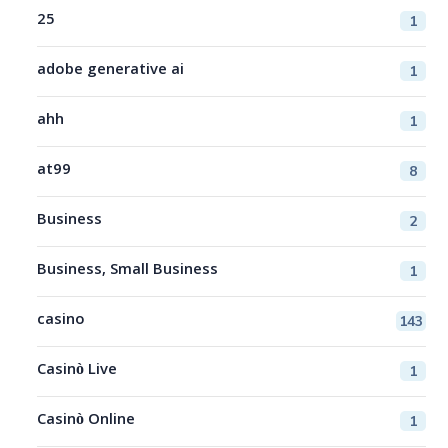
25
1
adobe generative ai
1
ahh
1
at99
8
Business
2
Business, Small Business
1
casino
143
Casinò Live
1
Casinò Online
1