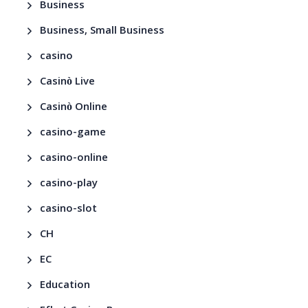
Business
Business, Small Business
casino
Casinò Live
Casinò Online
casino-game
casino-online
casino-play
casino-slot
CH
EC
Education