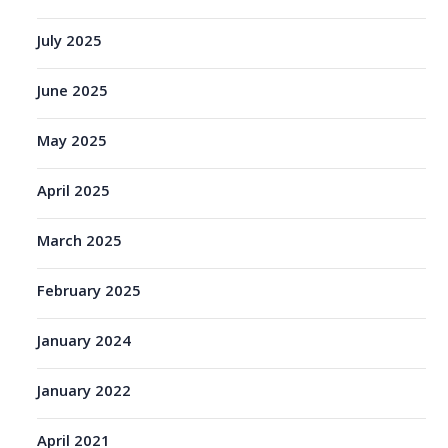
July 2025
June 2025
May 2025
April 2025
March 2025
February 2025
January 2024
January 2022
April 2021