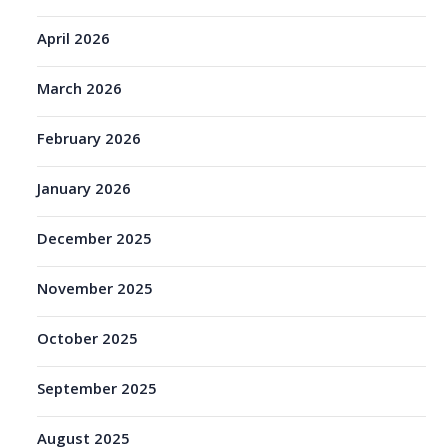
April 2026
March 2026
February 2026
January 2026
December 2025
November 2025
October 2025
September 2025
August 2025