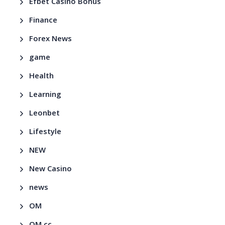
Efbet Casino Bonus
Finance
Forex News
game
Health
Learning
Leonbet
Lifestyle
NEW
New Casino
news
OM