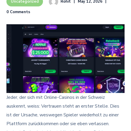
Rohit
May 12, 2026
Uncategorized
0 Comments
Jeder, der sich mit Online-Casinos in der Schweiz
auskennt, weiss: Vertrauen steht an erster Stelle. Dies
ist der Ursache, weswegen Spieler wiederholt zu einer
Plattform zurückkommen oder sie eben verlassen.