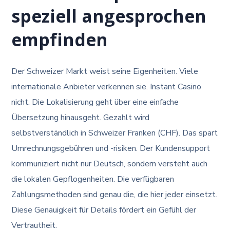
speziell angesprochen
empfinden
Der Schweizer Markt weist seine Eigenheiten. Viele
internationale Anbieter verkennen sie. Instant Casino
nicht. Die Lokalisierung geht über eine einfache
Übersetzung hinausgeht. Gezahlt wird
selbstverständlich in Schweizer Franken (CHF). Das spart
Umrechnungsgebühren und -risiken. Der Kundensupport
kommuniziert nicht nur Deutsch, sondern versteht auch
die lokalen Gepflogenheiten. Die verfügbaren
Zahlungsmethoden sind genau die, die hier jeder einsetzt.
Diese Genauigkeit für Details fördert ein Gefühl der
Vertrautheit.