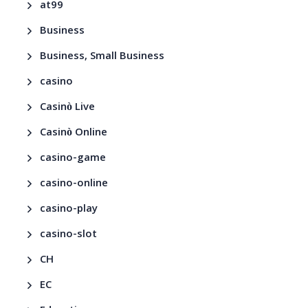
at99
Business
Business, Small Business
casino
Casinò Live
Casinò Online
casino-game
casino-online
casino-play
casino-slot
CH
EC