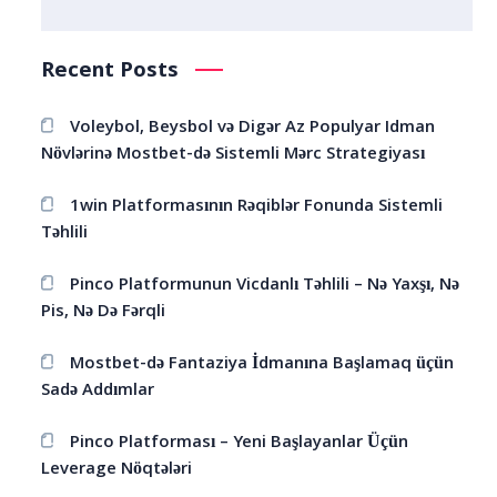
Recent Posts
Voleybol, Beysbol və Digər Az Populyar Idman
Növlərinə Mostbet-də Sistemli Mərc Strategiyası
1win Platformasının Rəqiblər Fonunda Sistemli
Təhlili
Pinco Platformunun Vicdanlı Təhlili – Nə Yaxşı, Nə
Pis, Nə Də Fərqli
Mostbet-də Fantaziya İdmanına Başlamaq üçün
Sadə Addımlar
Pinco Platforması – Yeni Başlayanlar Üçün
Leverage Nöqtələri