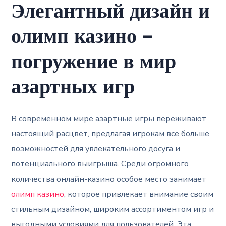
Элегантный дизайн и
олимп казино –
погружение в мир
азартных игр
В современном мире азартные игры переживают
настоящий расцвет, предлагая игрокам все больше
возможностей для увлекательного досуга и
потенциального выигрыша. Среди огромного
количества онлайн-казино особое место занимает
олимп казино
, которое привлекает внимание своим
стильным дизайном, широким ассортиментом игр и
выгодными условиями для пользователей. Эта