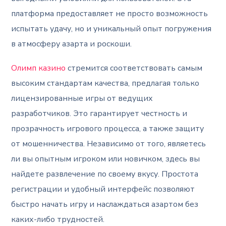
платформа предоставляет не просто возможность
испытать удачу, но и уникальный опыт погружения
в атмосферу азарта и роскоши.
Олимп казино
стремится соответствовать самым
высоким стандартам качества, предлагая только
лицензированные игры от ведущих
разработчиков. Это гарантирует честность и
прозрачность игрового процесса, а также защиту
от мошенничества. Независимо от того, являетесь
ли вы опытным игроком или новичком, здесь вы
найдете развлечение по своему вкусу. Простота
регистрации и удобный интерфейс позволяют
быстро начать игру и наслаждаться азартом без
каких-либо трудностей.