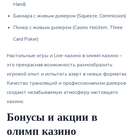
Hand)
Баккара с живым дилером (Squeeze, Commission)
Покер с живым дилером (Casino Hold’em, Three
Card Poker)
Настольные игры и Live-казино в олимп казино –
это прекрасная возможность разнообразить
игровой опыт и испытать азарт в новых форматах.
Качество трансляций и профессионализм дилеров
создают незабываемую атмосферу настоящего
казино.
Бонусы и акции в
олимп казино