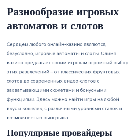
Разнообразие игровых
автоматов и слотов
Сердцем любого онлайн-казино являются,
безусловно, игровые автоматы и слоты. Олимп
казино предлагает своим игрокам огромный выбор
этих развлечений – от классических фруктовых
слотов до современных видео-слотов с
захватывающими сюжетами и бонусными
функциями. Здесь можно найти игры на любой
вкус и кошелек, с различными уровнями ставок и
возможностью выигрыша.
Популярные провайдеры