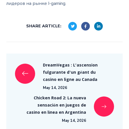
лидеров на рынке I-gaming.
SHARE ARTICLE:
DreamVegas : L'ascension
fulgurante d'un géant du
casino en ligne au Canada
May 14, 2026
Chicken Road 2: La nueva
sensación en juegos de
casino en línea en Argentina
May 14, 2026