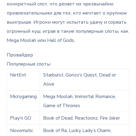
конкретный слот, что делает их чрезвычайно
привлекательными для тех, кто мечтает о крупном
выигрыше. Игроки могут испытать удачу и сорвать
огромный куш, играя в такие популярные слоты, как
Mega Moolah или Hall of Gods.
Провайдер
Популярные слоты
NetEnt
Starburst, Gonzo’s Quest, Dead or
Alive
Microgaming
Mega Moolah, Immortal Romance,
Game of Thrones
Play’n GO
Book of Dead, Reactoonz, Fire Joker
Novomatic
Book of Ra, Lucky Lady’s Charm,