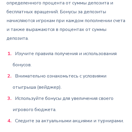
определенного процента от суммы депозита и
бесплатных вращений. Бонусы за депозиты
начисляются игрокам при каждом пополнении счета
и также выражаются в процентах от суммы
депозита.
Изучите правила получения и использования
бонусов.
Внимательно ознакомьтесь с условиями
отыгрыша (вейджер).
Используйте бонусы для увеличения своего
игрового бюджета.
Следите за актуальными акциями и турнирами.