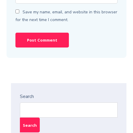
Save my name, email, and website in this browser
for the next time I comment.
Search
Search