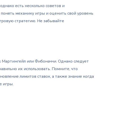
однако есть несколько советов и
ы понять механику игры и оценить свой уровень
игровую стратегию. Не забывайте
к Мартингейл или Фибоначчи. Однако следует
равильно их использовать. Помните, что
новление лимитов ставок, а также знание когда
е игры.