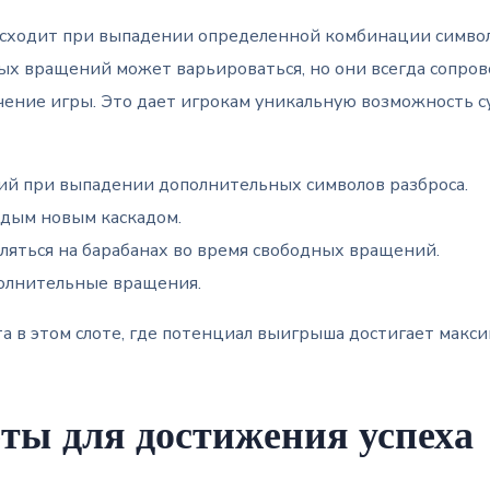
одит при выпадении определенной комбинации символов
ных вращений может варьироваться, но они всегда соп
ение игры. Это дает игрокам уникальную возможность с
ий при выпадении дополнительных символов разброса.
дым новым каскадом.
ляться на барабанах во время свободных вращений.
полнительные вращения.
а в этом слоте, где потенциал выигрыша достигает мак
еты для достижения успеха