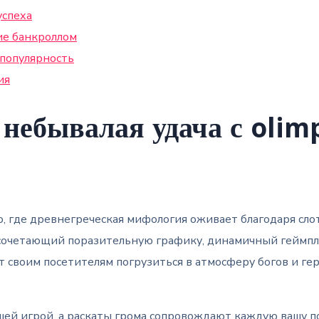
успеха
ие банкроллом
 популярность
ия
небывалая удача с olimp
 где древнегреческая мифология оживает благодаря слот
сочетающий поразительную графику, динамичный геймпле
 своим посетителям погрузиться в атмосферу богов и ге
ашей игрой, а раскаты грома сопровождают каждую вашу 