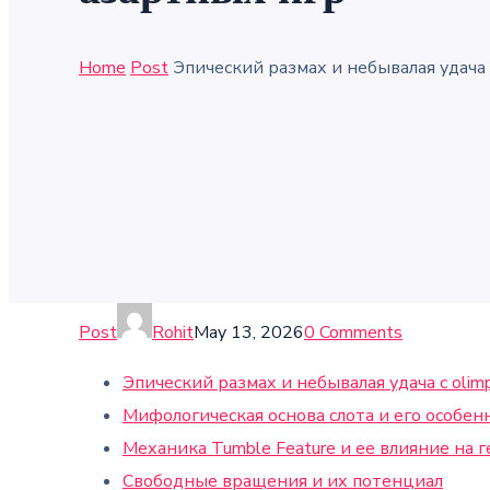
Home
Post
Эпический размах и небывалая удача с
Post
Rohit
May 13, 2026
0 Comments
Эпический размах и небывалая удача с olimp
Мифологическая основа слота и его особен
Механика Tumble Feature и ее влияние на 
Свободные вращения и их потенциал