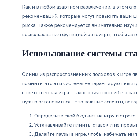
Как и в любом азартном развлечении, в этом сл
рекомендаций, которые могут повысить ваши ша
риска. Также рекомендуется внимательно изучи
воспользоваться функцией автоигры, чтобы авт
Использование системы ст
Одним из распространенных подходов к игре яв
помнить, что эти системы не гарантируют выигр
ответственная игра – залог приятного и безопа
нужно остановиться – это важные аспекти, кото
Определите свой бюджет на игру и строго
Устанавливайте лимиты ставок и не превы
Делайте паузы в игре, чтобы избежать им