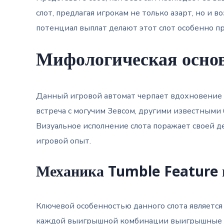
слот, предлагая игрокам не только азарт, но и
потенциал выплат делают этот слот особенно 
Мифологическая основа
Данный игровой автомат черпает вдохновение 
встреча с могучим Зевсом, другими известными
Визуальное исполнение слота поражает своей д
игровой опыт.
Механика Tumble Feature и
Ключевой особенностью данного слота является
каждой выигрышной комбинации выигрышные сим