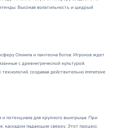
 легенды. Высокая волатильность и щедрый
сферу Олимпа и пантеона богов. Игроков ждет
язанные с древнегреческой культурой.
технологий, создавая действительно immersive
и и потенциала для крупного выигрыша. При
, каскадом падающие сверху. Этот процесс