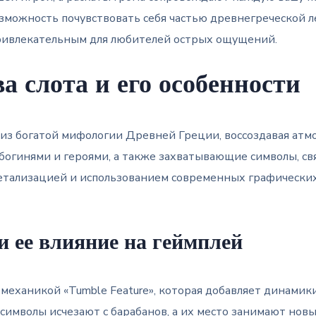
 возможность почувствовать себя частью древнегреческой
привлекательным для любителей острых ощущений.
 слота и его особенности
из богатой мифологии Древней Греции, воссоздавая атмо
 богинями и героями, а также захватывающие символы, св
етализацией и использованием современных графических 
 ее влияние на геймплей
 механикой «Tumble Feature», которая добавляет динамик
волы исчезают с барабанов, а их место занимают новые