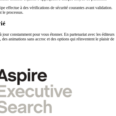
uipe effectue à des vérifications de sécurité courantes avant validation.
t le processus.
ié
s à jour constamment pour vous étonner. En partenariat avec les éditeurs
 des animations sans accroc et des options qui réinventent le plaisir de