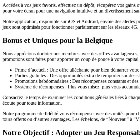
Accédez à vos jeux favoris, effectuez un dépôt, récupérez vos gains ou 
pour votre écran pour une navigation intuitive et un divertissement s
Notre application, disponible sur iOS et Android, envoie des alertes 
jeux sont optimisés pour fonctionner parfaitement sur les réseaux 4G, 5
Bonus et Uniques pour la Belgique
Nous apprécions dorloter nos membres avec des offres avantageuses, d
promotions sont faites pour apporter un coup de pouce à votre capital et
Prime d’accueil : Une offre alléchante pour bien démarrer votre
Parties gratuites : Des opportunités extra de remporter sur des sl
Promotions hebdomadaires : Des récompenses constants et des 
Système de récompenses : Plus vous misez, plus vous accumulez
Consacrez le temps de examiner les conditions générales liées à chaque 
écoute pour toute information.
Notre programme de fidélité vous récompense avec des unités pour ch
tours offerts ou d’autres avantages. Les échelons, de “Nouveau” à “VI
Notre Objectif : Adopter un Jeu Responsab