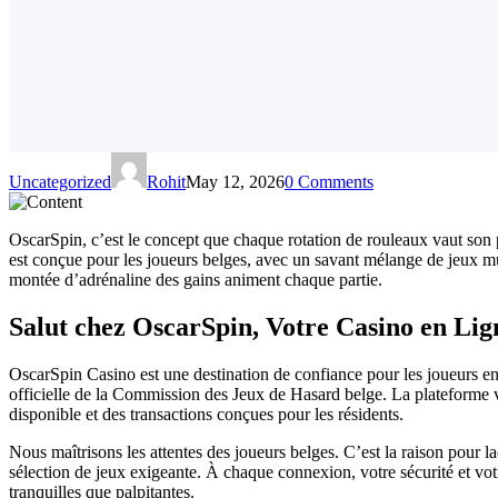
Uncategorized
Rohit
May 12, 2026
0 Comments
OscarSpin, c’est le concept que chaque rotation de rouleaux vaut son
est conçue pour les joueurs belges, avec un savant mélange de jeux multi
montée d’adrénaline des gains animent chaque partie.
Salut chez OscarSpin, Votre Casino en Lig
OscarSpin Casino est une destination de confiance pour les joueurs en 
officielle de la Commission des Jeux de Hasard belge. La plateforme vo
disponible et des transactions conçues pour les résidents.
Nous maîtrisons les attentes des joueurs belges. C’est la raison pour 
sélection de jeux exigeante. À chaque connexion, votre sécurité et votr
tranquilles que palpitantes.