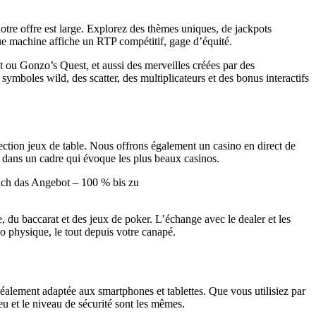
notre offre est large. Explorez des thèmes uniques, de jackpots
aque machine affiche un RTP compétitif, gage d’équité.
ou Gonzo’s Quest, et aussi des merveilles créées par des
boles wild, des scatter, des multiplicateurs et des bonus interactifs
ection jeux de table. Nous offrons également un casino en direct de
g dans un cadre qui évoque les plus beaux casinos.
e, du baccarat et des jeux de poker. L’échange avec le dealer et les
no physique, le tout depuis votre canapé.
éalement adaptée aux smartphones et tablettes. Que vous utilisiez par
jeu et le niveau de sécurité sont les mêmes.