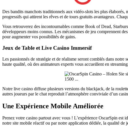
Des bandits manchots traditionnels aux vidéo-slots les plus élaborés, 
progressifs qui attirent les rêves et de tours gratuits avantageux. Ch
Vous retrouverez des incontournables comme Book of Dead, Starburst 
développeurs moins connus. Les mécanismes de jeu comprennent des sym
pour augmenter vos possibilités de gains.
Jeux de Table et Live Casino Immersif
Les passionnés de stratégie et de réalisme seront comblés dans notre s
haute qualité, où des animateurs experts vous accueillent en streamin
Notre live casino diffuse plusieurs versions du blackjack, de la roulett
autres joueurs par le chat reproduit l’atmosphère conviviale d’un casi
Une Expérience Mobile Améliorée
Prenez votre casino partout avec vous ! L’expérience OscarSpin est id
notre site mobile réactif ou par notre application dédiée, la qualité de 