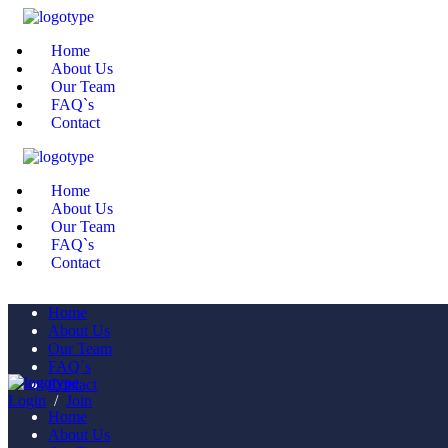
Home
About Us
Our Team
FAQ`s
Contact
Home
About Us
Our Team
FAQ`s
Contact
Home
About Us
Our Team
FAQ`s
Contact
Login
/
Join
Home
About Us