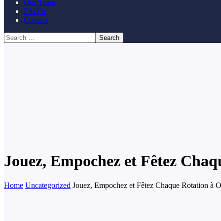
Our Team
FAQ`s
Contact
Jouez, Empochez et Fêtez Chaqu
Home
Uncategorized
Jouez, Empochez et Fêtez Chaque Rotation à O