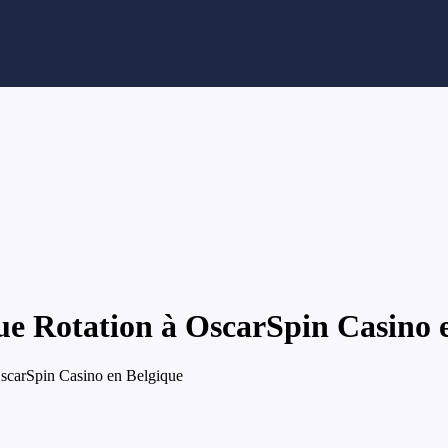
e Rotation à OscarSpin Casino 
scarSpin Casino en Belgique