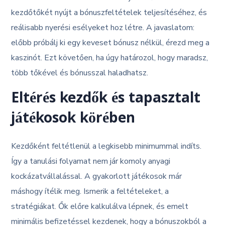
kezdőtőkét nyújt a bónuszfeltételek teljesítéséhez, és
reálisabb nyerési esélyeket hoz létre. A javaslatom:
előbb próbálj ki egy keveset bónusz nélkül, érezd meg a
kaszinót. Ezt követően, ha úgy határozol, hogy maradsz,
több tőkével és bónusszal haladhatsz.
Eltérés kezdők és tapasztalt
játékosok körében
Kezdőként feltétlenül a legkisebb minimummal indíts.
Így a tanulási folyamat nem jár komoly anyagi
kockázatvállalással. A gyakorlott játékosok már
máshogy ítélik meg. Ismerik a feltételeket, a
stratégiákat. Ők előre kalkulálva lépnek, és emelt
minimális befizetéssel kezdenek, hogy a bónuszokból a