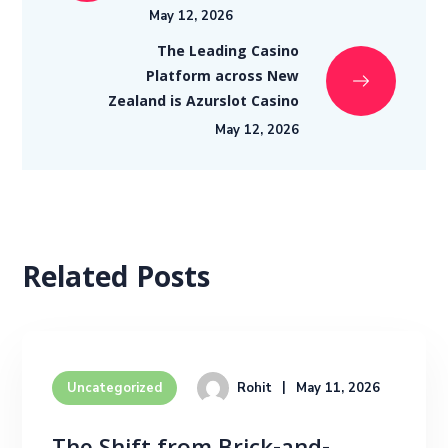
May 12, 2026
The Leading Casino
Platform across New
Zealand is Azurslot Casino
May 12, 2026
Related Posts
Rohit
May 11, 2026
Uncategorized