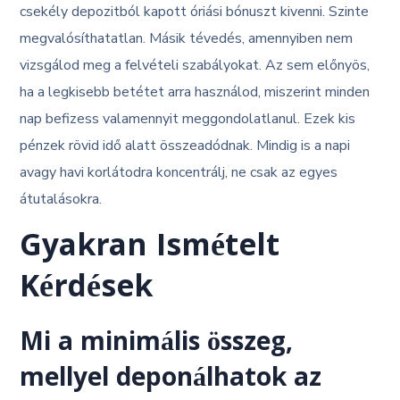
csekély depozitból kapott óriási bónuszt kivenni. Szinte
megvalósíthatatlan. Másik tévedés, amennyiben nem
vizsgálod meg a felvételi szabályokat. Az sem előnyös,
ha a legkisebb betétet arra használod, miszerint minden
nap befizess valamennyit meggondolatlanul. Ezek kis
pénzek rövid idő alatt összeadódnak. Mindig is a napi
avagy havi korlátodra koncentrálj, ne csak az egyes
átutalásokra.
Gyakran Ismételt
Kérdések
Mi a minimális összeg,
mellyel deponálhatok az