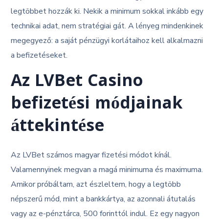
legtöbbet hozzák ki. Nekik a minimum sokkal inkább egy
technikai adat, nem stratégiai gát. A lényeg mindenkinek
megegyező: a saját pénzügyi korlátaihoz kell alkalmazni
a befizetéseket.
Az LVBet Casino
befizetési módjainak
áttekintése
Az LVBet számos magyar fizetési módot kínál.
Valamennyinek megvan a magá minimuma és maximuma.
Amikor próbáltam, azt észleltem, hogy a legtöbb
népszerű mód, mint a bankkártya, az azonnali átutalás
vagy az e-pénztárca, 500 forinttól indul. Ez egy nagyon