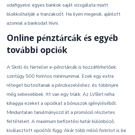
odafigyelni: egyes bankok saját vizsgálata miatt
blokkolhatják a tranzakciót. Ha ilyen megesik, ajánlott
azonnal a bankodat hívni.
Online pénztárcák és egyéb
további opciók
A Skrill és Neteller e-pénztárcák is hozzáférhetőek,
szintúgy 500 forintos minimummal. Ezek egy extra
réteget biztosítanak a pénzkezeléshez, és többnyire
még sebesebbek. Itt van egy trükk. Az LVBet néha
kihagyja ezeket a opciókat a bónuszok igényléséből.
Minduntalan tanulmányozd át a promóció részletes
feltételeit. A maximum befizetési határ különböző,
kiválasztott opciótól függ. Akár több millió forintot is be