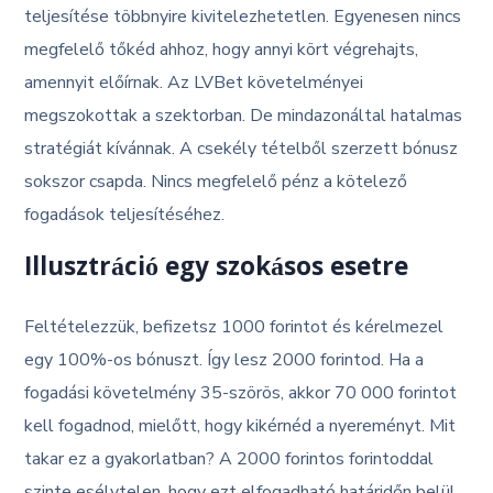
teljesítése többnyire kivitelezhetetlen. Egyenesen nincs
megfelelő tőkéd ahhoz, hogy annyi kört végrehajts,
amennyit előírnak. Az LVBet követelményei
megszokottak a szektorban. De mindazonáltal hatalmas
stratégiát kívánnak. A csekély tételből szerzett bónusz
sokszor csapda. Nincs megfelelő pénz a kötelező
fogadások teljesítéséhez.
Illusztráció egy szokásos esetre
Feltételezzük, befizetsz 1000 forintot és kérelmezel
egy 100%-os bónuszt. Így lesz 2000 forintod. Ha a
fogadási követelmény 35-szörös, akkor 70 000 forintot
kell fogadnod, mielőtt, hogy kikérnéd a nyereményt. Mit
takar ez a gyakorlatban? A 2000 forintos forintoddal
szinte esélytelen, hogy ezt elfogadható határidőn belül