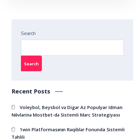
Search
Search
Recent Posts
Voleybol, Beysbol və Digər Az Populyar Idman
Növlərinə Mostbet-də Sistemli Mərc Strategiyası
1win Platformasının Rəqiblər Fonunda Sistemli
Təhlili