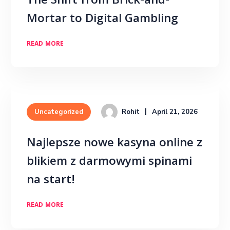
The Shift from Brick-and-
Mortar to Digital Gambling
READ MORE
Rohit
April 21, 2026
Uncategorized
Najlepsze nowe kasyna online z
blikiem z darmowymi spinami
na start!
READ MORE