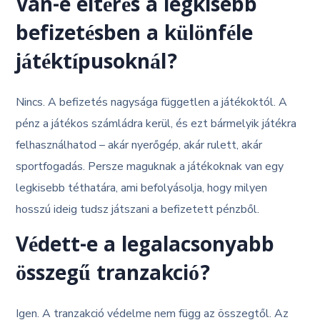
Van-e eltérés a legkisebb
befizetésben a különféle
játéktípusoknál?
Nincs. A befizetés nagysága független a játékoktól. A
pénz a játékos számládra kerül, és ezt bármelyik játékra
felhasználhatod – akár nyerőgép, akár rulett, akár
sportfogadás. Persze maguknak a játékoknak van egy
legkisebb téthatára, ami befolyásolja, hogy milyen
hosszú ideig tudsz játszani a befizetett pénzből.
Védett-e a legalacsonyabb
összegű tranzakció?
Igen. A tranzakció védelme nem függ az összegtől. Az