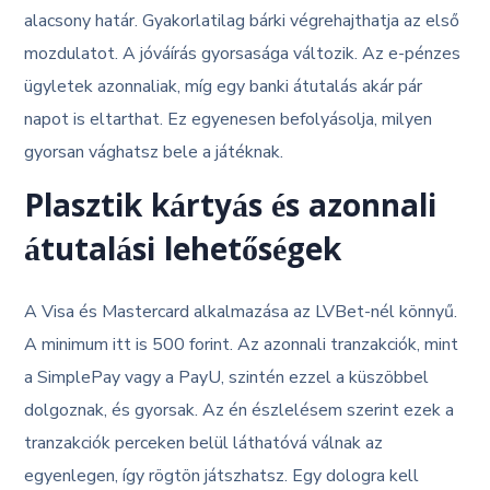
alacsony határ. Gyakorlatilag bárki végrehajthatja az első
mozdulatot. A jóváírás gyorsasága változik. Az e-pénzes
ügyletek azonnaliak, míg egy banki átutalás akár pár
napot is eltarthat. Ez egyenesen befolyásolja, milyen
gyorsan vághatsz bele a játéknak.
Plasztik kártyás és azonnali
átutalási lehetőségek
A Visa és Mastercard alkalmazása az LVBet-nél könnyű.
A minimum itt is 500 forint. Az azonnali tranzakciók, mint
a SimplePay vagy a PayU, szintén ezzel a küszöbbel
dolgoznak, és gyorsak. Az én észlelésem szerint ezek a
tranzakciók perceken belül láthatóvá válnak az
egyenlegen, így rögtön játszhatsz. Egy dologra kell