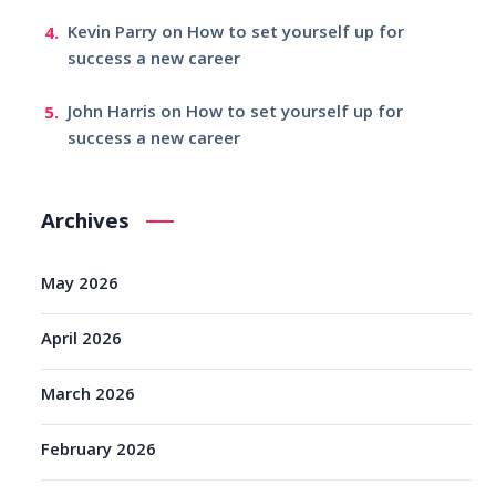
Kevin Parry
on
How to set yourself up for
success a new career
John Harris
on
How to set yourself up for
success a new career
Archives
May 2026
April 2026
March 2026
February 2026