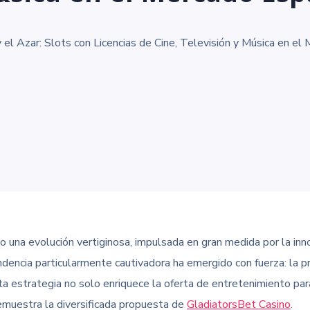
 el Azar: Slots con Licencias de Cine, Televisión y Música en e
 una evolución vertiginosa, impulsada en gran medida por la inn
ndencia particularmente cautivadora ha emergido con fuerza: la p
 Esta estrategia no solo enriquece la oferta de entretenimiento p
emuestra la diversificada propuesta de
GladiatorsBet Casino
.