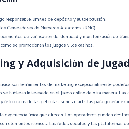
ación
o responsable, límites de depósito y autoexclusión.
de los Generadores de Números Aleatorios (RNG).
edimientos de verificación de identidad y monitorización de tran
 cómo se promocionan los juegos y los casinos.
ing y Adquisición de Juga
música son herramientas de marketing excepcionalmente poderosas
o se hubieran interesado en el juego online de otra manera. Las
y referencias de las películas, series o artistas para generar exp
 experiencia única que ofrecen. Los operadores pueden destacar l
r con elementos icónicos. Las redes sociales y las plataformas d