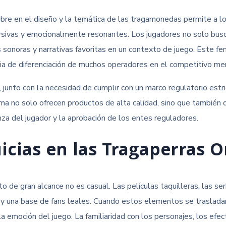
bre en el diseño y la temática de las tragamonedas permite a los
rsivas y emocionalmente resonantes. Los jugadores no solo busca
 sonoras y narrativas favoritas en un contexto de juego. Este fe
ia de diferenciación de muchos operadores en el competitivo me
 junto con la necesidad de cumplir con un marco regulatorio estri
a no solo ofrecen productos de alta calidad, sino que también 
nza del jugador y la aprobación de los entes reguladores.
uicias en las Tragaperras O
 de gran alcance no es casual. Las películas taquilleras, las ser
 y una base de fans leales. Cuando estos elementos se traslada
 la emoción del juego. La familiaridad con los personajes, los efe