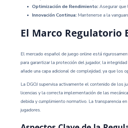
Optimización de Rendimiento:
Asegurar que l
Innovación Continua:
Mantenerse a la vanguar
El Marco Regulatorio 
El mercado español de juego online está rigurosament
para garantizar la protección del jugador, la integrida
añade una capa adicional de complejidad, ya que los
La DGOJ supervisa activamente el contenido de los jueg
licencias y la correcta implementación de las mecánic
debida y cumplimiento normativo. La transparencia en 
jugadores.