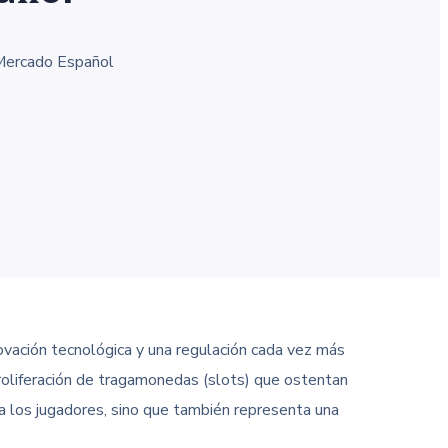
l Mercado Español
ovación tecnológica y una regulación cada vez más
roliferación de tragamonedas (slots) que ostentan
ara los jugadores, sino que también representa una