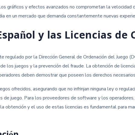
os gráficos y efectos avanzados no comprometan la velocidad d
dia en un mercado que demanda constantemente nuevas experie
Español y las Licencias de
e regulado por la Dirección General de Ordenación del Juego (D
d de los juegos y la prevención del fraude. La obtención de licenc
 operadores deben demostrar que poseen los derechos necesarios
os ofrecidos, asegurando que no infrinjan ninguna ley o regulació
as de juego. Para los proveedores de software y los operadores, 
la obtención y el uso de estas licencias es fundamental para ma