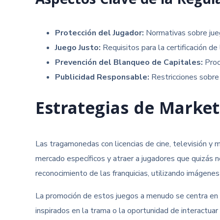
Aspectos Clave de la Regul
Protección del Jugador:
Normativas sobre jueg
Juego Justo:
Requisitos para la certificación 
Prevención del Blanqueo de Capitales:
Proc
Publicidad Responsable:
Restricciones sobre
Estrategias de Market
Las tragamonedas con licencias de cine, televisión y 
mercado específicos y atraer a jugadores que quizás n
reconocimiento de las franquicias, utilizando imágenes 
La promoción de estos juegos a menudo se centra en la
inspirados en la trama o la oportunidad de interactua