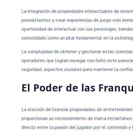
La integración de propiedades intelectuales de renom
preexistentes y crear experiencias de juego más inme
oportunidad de interactuar con sus personajes, bandas
consolidado como un pilar fundamental en la estrateg
La complejidad de obtener y gestionar estas licencias,
operadores que logran navegar con éxito este panoram
seguridad, aspectos cruciales para mantener la confia
El Poder de las Franq
La elección de licenciar propiedades de entretenimiento
proporcionan un reconocimiento de marca instantáneo
directo entre la pasión del jugador por el contenido y