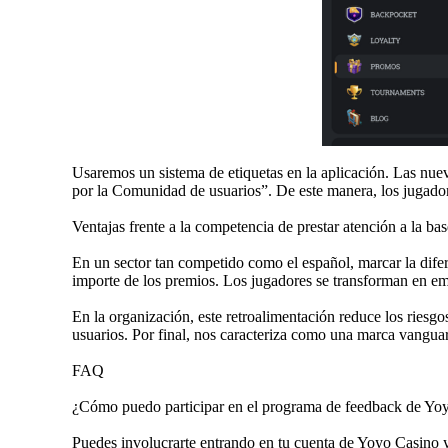
Usaremos un sistema de etiquetas en la aplicación. Las nue
por la Comunidad de usuarios”. De este manera, los jugadore
Ventajas frente a la competencia de prestar atención a la ba
En un sector tan competido como el español, marcar la dif
importe de los premios. Los jugadores se transforman en em
En la organización, este retroalimentación reduce los riesg
usuarios. Por final, nos caracteriza como una marca vangua
FAQ
¿Cómo puedo participar en el programa de feedback de Yo
Puedes involucrarte entrando en tu cuenta de Yoyo Casino 