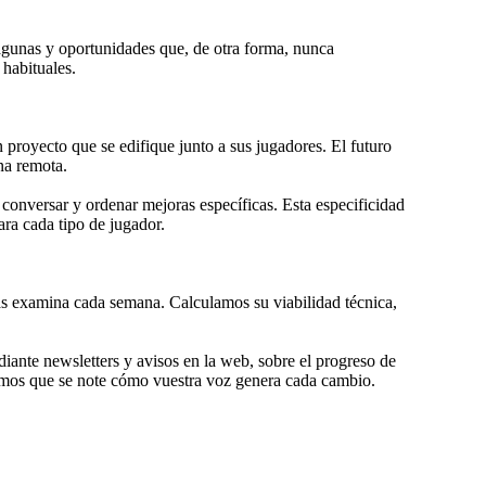
agunas y oportunidades que, de otra forma, nunca
habituales.
royecto que se edifique junto a sus jugadores. El futuro
na remota.
conversar y ordenar mejoras específicas. Esta especificidad
ara cada tipo de jugador.
as examina cada semana. Calculamos su viabilidad técnica,
iante newsletters y avisos en la web, sobre el progreso de
emos que se note cómo vuestra voz genera cada cambio.