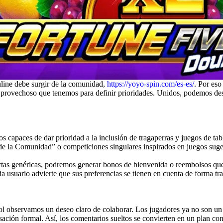
nline debe surgir de la comunidad,
https://yoyo-spin.com/es-es/
. Por es
s provechoso que tenemos para definir prioridades. Unidos, podemos des
s capaces de dar prioridad a la inclusión de tragaperras y juegos de tab
e la Comunidad” o competiciones singulares inspirados en juegos suger
ofertas genéricas, podremos generar bonos de bienvenida o reembolsos q
 usuario advierte que sus preferencias se tienen en cuenta de forma tr
l observamos un deseo claro de colaborar. Los jugadores ya no son un 
ción formal. Así, los comentarios sueltos se convierten en un plan con