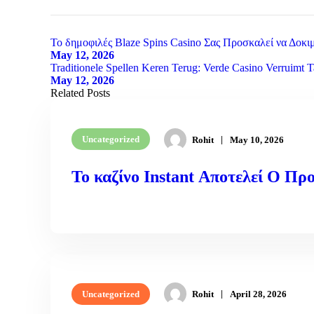
Το δημοφιλές Blaze Spins Casino Σας Προσκαλεί να Δοκ
May 12, 2026
Traditionele Spellen Keren Terug: Verde Casino Verruimt T
May 12, 2026
Related Posts
Uncategorized
Rohit
May 10, 2026
Το καζίνο Instant Αποτελεί Ο Π
READ MORE
Uncategorized
Rohit
April 28, 2026