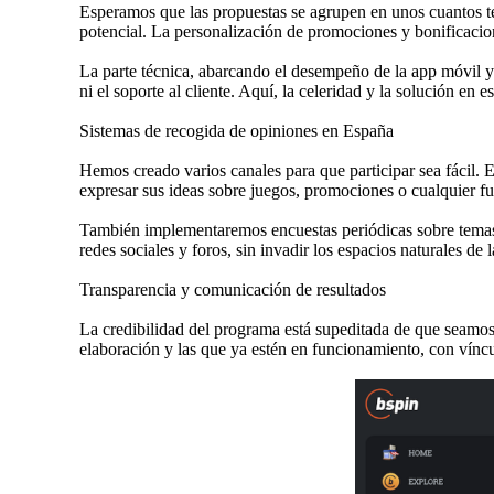
Esperamos que las propuestas se agrupen en unos cuantos te
potencial. La personalización de promociones y bonificacione
La parte técnica, abarcando el desempeño de la app móvil 
ni el soporte al cliente. Aquí, la celeridad y la solución e
Sistemas de recogida de opiniones en España
Hemos creado varios canales para que participar sea fácil. 
expresar sus ideas sobre juegos, promociones o cualquier fu
También implementaremos encuestas periódicas sobre temas
redes sociales y foros, sin invadir los espacios naturales 
Transparencia y comunicación de resultados
La credibilidad del programa está supeditada de que seamos 
elaboración y las que ya estén en funcionamiento, con víncul