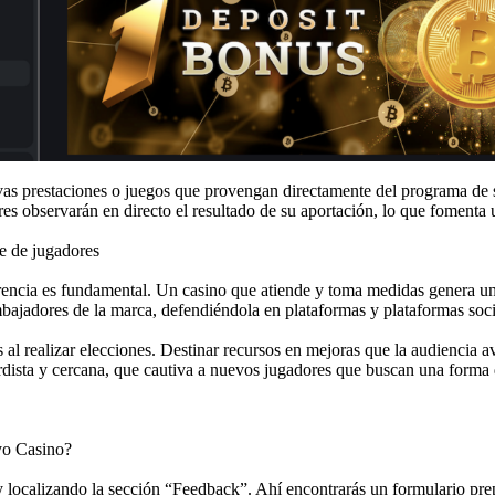
vas prestaciones o juegos que provengan directamente del programa de 
s observarán en directo el resultado de su aportación, lo que fomenta u
se de jugadores
erencia es fundamental. Un casino que atiende y toma medidas genera u
bajadores de la marca, defendiéndola en plataformas y plataformas socia
os al realizar elecciones. Destinar recursos en mejoras que la audiencia
rdista y cercana, que cautiva a nuevos jugadores que buscan una forma
yo Casino?
y localizando la sección “Feedback”. Ahí encontrarás un formulario pr