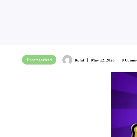
Uncategorized
Rohit
May 12, 2026
0 Comme