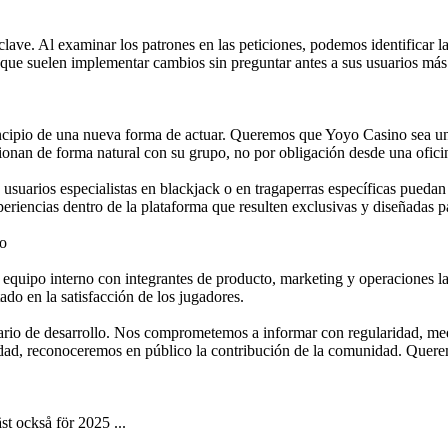
ve. Al examinar los patrones en las peticiones, podemos identificar l
 que suelen implementar cambios sin preguntar antes a sus usuarios más 
cipio de una nueva forma de actuar. Queremos que Yoyo Casino sea un p
cionan de forma natural con su grupo, no por obligación desde una ofici
uarios especialistas en blackjack o en tragaperras específicas puedan 
periencias dentro de la plataforma que resulten exclusivas y diseñadas p
to
 equipo interno con integrantes de producto, marketing y operaciones l
do en la satisfacción de los jugadores.
ndario de desarrollo. Nos comprometemos a informar con regularidad, med
idad, reconoceremos en público la contribución de la comunidad. Quer