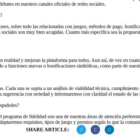
ebates en nuestros canales oficiales de redes sociales.
s?
nes, sobre todo las relacionadas con juegos, métodos de pago, bonifica
sociales son muy bien acogidas. Cuanto más específica sea la propuesta,
n realidad y mejoran la plataforma para todos. Aun así, de vez en cua
do a funciones nuevas o bonificaciones simbólicas, como parte de nues
s. Cada una se sujeta a un análisis de viabilidad técnica, cumplimient
sugerencia con seriedad y informaremos con claridad el estado de las i
españoles?
 programa de fidelidad son una de nuestras áreas de atención preferente. 
Adaptaremos requisitos, tipos de juego y premios según lo que la comu
SHARE ARTICLE: