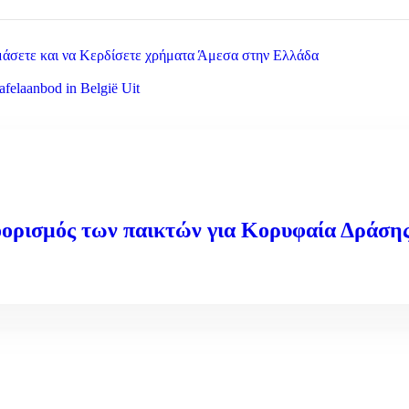
ιμάσετε και να Κερδίσετε χρήματα Άμεσα στην Ελλάδα
afelaanbod in België Uit
ροορισμός των παικτών για Κορυφαία Δράση