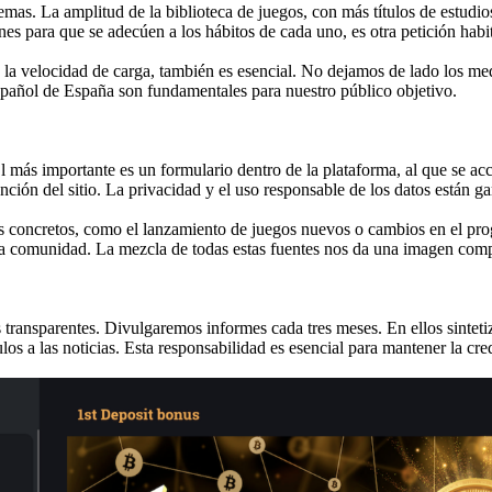
mas. La amplitud de la biblioteca de juegos, con más títulos de estudi
s para que se adecúen a los hábitos de cada uno, es otra petición habitu
y la velocidad de carga, también es esencial. No dejamos de lado los m
n español de España son fundamentales para nuestro público objetivo.
El más importante es un formulario dentro de la plataforma, al que se a
nción del sitio. La privacidad y el uso responsable de los datos están 
 concretos, como el lanzamiento de juegos nuevos o cambios en el pro
de la comunidad. La mezcla de todas estas fuentes nos da una imagen comp
transparentes. Divulgaremos informes cada tres meses. En ellos sinteti
os a las noticias. Esta responsabilidad es esencial para mantener la cre