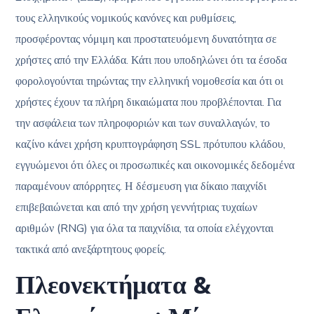
τους ελληνικούς νομικούς κανόνες και ρυθμίσεις,
προσφέροντας νόμιμη και προστατευόμενη δυνατότητα σε
χρήστες από την Ελλάδα. Κάτι που υποδηλώνει ότι τα έσοδα
φορολογούνται τηρώντας την ελληνική νομοθεσία και ότι οι
χρήστες έχουν τα πλήρη δικαιώματα που προβλέπονται. Για
την ασφάλεια των πληροφοριών και των συναλλαγών, το
καζίνο κάνει χρήση κρυπτογράφηση SSL πρότυπου κλάδου,
εγγυώμενοι ότι όλες οι προσωπικές και οικονομικές δεδομένα
παραμένουν απόρρητες. Η δέσμευση για δίκαιο παιχνίδι
επιβεβαιώνεται και από την χρήση γεννήτριας τυχαίων
αριθμών (RNG) για όλα τα παιχνίδια, τα οποία ελέγχονται
τακτικά από ανεξάρτητους φορείς.
Πλεονεκτήματα &