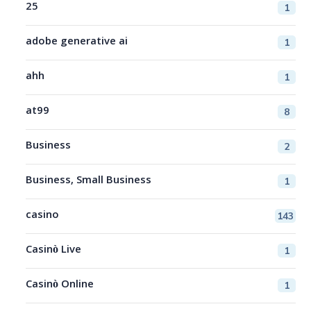
25
1
adobe generative ai
1
ahh
1
at99
8
Business
2
Business, Small Business
1
casino
143
Casinò Live
1
Casinò Online
1