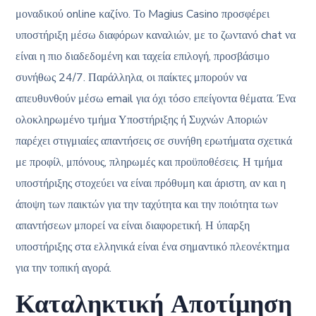
μοναδικού online καζίνο. Το Magius Casino προσφέρει
υποστήριξη μέσω διαφόρων καναλιών, με το ζωντανό chat να
είναι η πιο διαδεδομένη και ταχεία επιλογή, προσβάσιμο
συνήθως 24/7. Παράλληλα, οι παίκτες μπορούν να
απευθυνθούν μέσω email για όχι τόσο επείγοντα θέματα. Ένα
ολοκληρωμένο τμήμα Υποστήριξης ή Συχνών Αποριών
παρέχει στιγμιαίες απαντήσεις σε συνήθη ερωτήματα σχετικά
με προφίλ, μπόνους, πληρωμές και προϋποθέσεις. Η τμήμα
υποστήριξης στοχεύει να είναι πρόθυμη και άριστη, αν και η
άποψη των παικτών για την ταχύτητα και την ποιότητα των
απαντήσεων μπορεί να είναι διαφορετική. Η ύπαρξη
υποστήριξης στα ελληνικά είναι ένα σημαντικό πλεονέκτημα
για την τοπική αγορά.
Καταληκτική Αποτίμηση