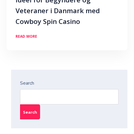
Ideel for Begyndere og
Veteraner i Danmark med
Cowboy Spin Casino
READ MORE
Search
Search