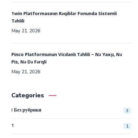
1win Platformasının Rəqiblər Fonunda Sistemli
Təhlili
May 21, 2026
Pinco Platformunun Vicdanlı Təhlili – Nə Yaxşı, Nə
Pis, Nə Də Fərqli
May 21, 2026
Categories
! Без рубрики
3
1
1