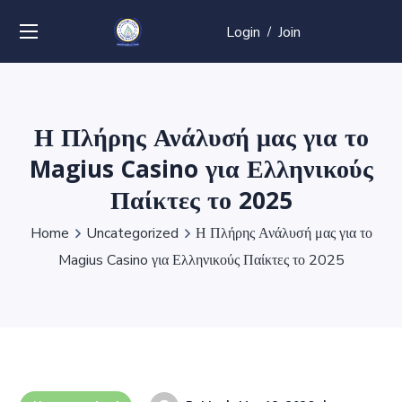
Login
Join
/
Η Πλήρης Ανάλυσή μας για το
Magius Casino για Ελληνικούς
Παίκτες το 2025
Home
Uncategorized
Η Πλήρης Ανάλυσή μας για το
Magius Casino για Ελληνικούς Παίκτες το 2025