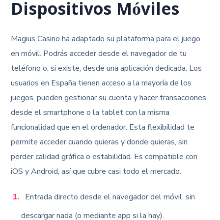
Dispositivos Móviles
Magius Casino ha adaptado su plataforma para el juego
en móvil. Podrás acceder desde el navegador de tu
teléfono o, si existe, desde una aplicación dedicada. Los
usuarios en España tienen acceso a la mayoría de los
juegos, pueden gestionar su cuenta y hacer transacciones
desde el smartphone o la tablet con la misma
funcionalidad que en el ordenador. Esta flexibilidad te
permite acceder cuando quieras y donde quieras, sin
perder calidad gráfica o estabilidad. Es compatible con
iOS y Android, así que cubre casi todo el mercado.
Entrada directo desde el navegador del móvil, sin
descargar nada (o mediante app si la hay).