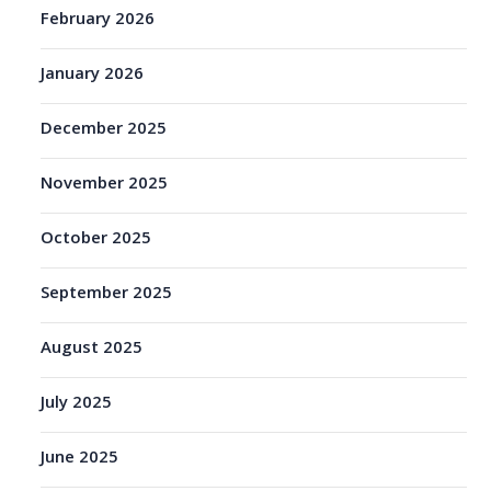
February 2026
January 2026
December 2025
November 2025
October 2025
September 2025
August 2025
July 2025
June 2025