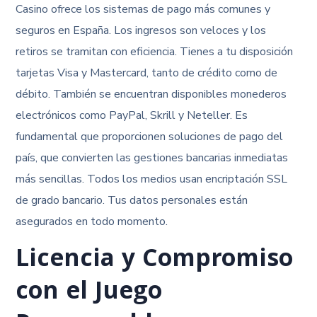
Casino ofrece los sistemas de pago más comunes y
seguros en España. Los ingresos son veloces y los
retiros se tramitan con eficiencia. Tienes a tu disposición
tarjetas Visa y Mastercard, tanto de crédito como de
débito. También se encuentran disponibles monederos
electrónicos como PayPal, Skrill y Neteller. Es
fundamental que proporcionen soluciones de pago del
país, que convierten las gestiones bancarias inmediatas
más sencillas. Todos los medios usan encriptación SSL
de grado bancario. Tus datos personales están
asegurados en todo momento.
Licencia y Compromiso
con el Juego