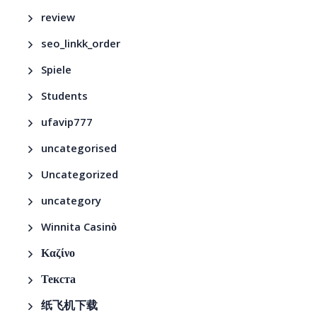
review
seo_linkk_order
Spiele
Students
ufavip777
uncategorised
Uncategorized
uncategory
Winnita Casinò
Καζίνο
Текста
纸飞机下载