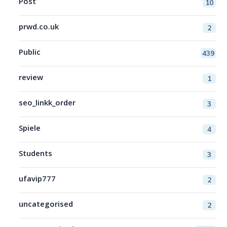
Post
10
prwd.co.uk
2
Public
439
review
1
seo_linkk_order
3
Spiele
4
Students
3
ufavip777
2
uncategorised
2