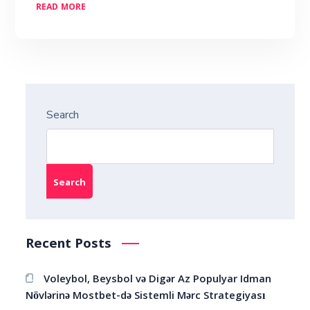
READ MORE
Search
Search
Recent Posts
Voleybol, Beysbol və Digər Az Populyar Idman
Növlərinə Mostbet-də Sistemli Mərc Strategiyası