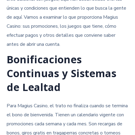
únicas y condiciones que entienden lo que busca la gente
de aquí. Vamos a examinar lo que proporciona Magius
Casino: sus promociones, los juegos que tiene, cómo
efectuar pagos y otros detalles que conviene saber
antes de abrir una cuenta.
Bonificaciones
Continuas y Sistemas
de Lealtad
Para Magius Casino, el trato no finaliza cuando se termina
el bono de bienvenida. Tienen un calendario vigente con
promociones cada semana y cada mes. Son recargas de
bonos, giros gratis en tragaperras concretas o torneos