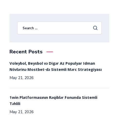
Recent Posts
Voleybol, Beysbol və Digər Az Populyar Idman
Növlərinə Mostbet-də Sistemli Mərc Strategiyası
May 21, 2026
1win Platformasının Rəqiblər Fonunda Sistemli
Təhlili
May 21, 2026