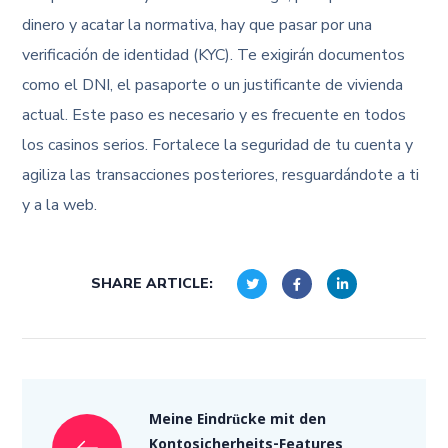
dinero y acatar la normativa, hay que pasar por una
verificación de identidad (KYC). Te exigirán documentos
como el DNI, el pasaporte o un justificante de vivienda
actual. Este paso es necesario y es frecuente en todos
los casinos serios. Fortalece la seguridad de tu cuenta y
agiliza las transacciones posteriores, resguardándote a ti
y a la web.
SHARE ARTICLE:
Meine Eindrücke mit den
Kontosicherheits-Features