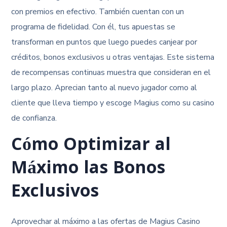
con premios en efectivo. También cuentan con un
programa de fidelidad. Con él, tus apuestas se
transforman en puntos que luego puedes canjear por
créditos, bonos exclusivos u otras ventajas. Este sistema
de recompensas continuas muestra que consideran en el
largo plazo. Aprecian tanto al nuevo jugador como al
cliente que lleva tiempo y escoge Magius como su casino
de confianza.
Cómo Optimizar al
Máximo las Bonos
Exclusivos
Aprovechar al máximo a las ofertas de Magius Casino