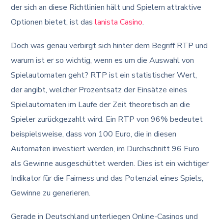
der sich an diese Richtlinien hält und Spielern attraktive
Optionen bietet, ist das
lanista Casino
.
Doch was genau verbirgt sich hinter dem Begriff RTP und
warum ist er so wichtig, wenn es um die Auswahl von
Spielautomaten geht? RTP ist ein statistischer Wert,
der angibt, welcher Prozentsatz der Einsätze eines
Spielautomaten im Laufe der Zeit theoretisch an die
Spieler zurückgezahlt wird. Ein RTP von 96% bedeutet
beispielsweise, dass von 100 Euro, die in diesen
Automaten investiert werden, im Durchschnitt 96 Euro
als Gewinne ausgeschüttet werden. Dies ist ein wichtiger
Indikator für die Fairness und das Potenzial eines Spiels,
Gewinne zu generieren.
Gerade in Deutschland unterliegen Online-Casinos und