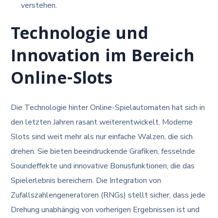
verstehen.
Technologie und
Innovation im Bereich
Online-Slots
Die Technologie hinter Online-Spielautomaten hat sich in
den letzten Jahren rasant weiterentwickelt. Moderne
Slots sind weit mehr als nur einfache Walzen, die sich
drehen. Sie bieten beeindruckende Grafiken, fesselnde
Soundeffekte und innovative Bonusfunktionen, die das
Spielerlebnis bereichern. Die Integration von
Zufallszahlengeneratoren (RNGs) stellt sicher, dass jede
Drehung unabhängig von vorherigen Ergebnissen ist und