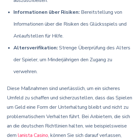
auszuschließen.
Informationen über Risiken:
Bereitstellung von
Informationen über die Risiken des Glücksspiels und
Anlaufstellen für Hilfe.
Altersverifikation:
Strenge Überprüfung des Alters
der Spieler, um Minderjährigen den Zugang zu
verwehren.
Diese Maßnahmen sind unerlässlich, um ein sicheres
Umfeld zu schaffen und sicherzustellen, dass das Spielen
um Geld eine Form der Unterhaltung bleibt und nicht zu
problematischem Verhalten führt. Bei Anbietern, die sich
an die deutschen Richtlinien halten, wie beispielsweise
dem
lanista Casino
, können Sie sich darauf verlassen,