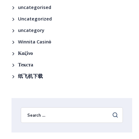
uncategorised
Uncategorized
uncategory
Winnita Casinò
Καζίνο
Текста
纸飞机下载