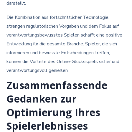
darstellt.
Die Kombination aus fortschrittlicher Technologie,
strengen regulatorischen Vorgaben und dem Fokus auf
verantwortungsbewusstes Spielen schafft eine positive
Entwicklung für die gesamte Branche. Spieler, die sich
informieren und bewusste Entscheidungen treffen,
können die Vorteile des Online-Glücksspiels sicher und
verantwortungsvoll genießen.
Zusammenfassende
Gedanken zur
Optimierung Ihres
Spielerlebnisses