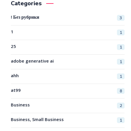
Categories
! Без рубрики
3
1
1
25
1
adobe generative ai
1
ahh
1
at99
8
Business
2
Business, Small Business
1