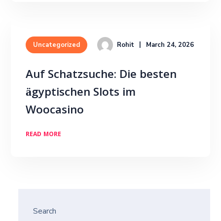
Rohit
March 24, 2026
Uncategorized
Auf Schatzsuche: Die besten
ägyptischen Slots im
Woocasino
READ MORE
Search