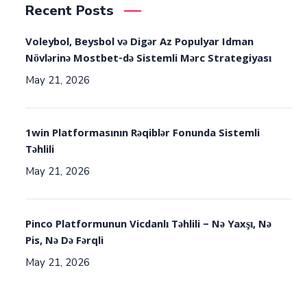
Recent Posts
Voleybol, Beysbol və Digər Az Populyar Idman
Növlərinə Mostbet-də Sistemli Mərc Strategiyası
May 21, 2026
1win Platformasının Rəqiblər Fonunda Sistemli
Təhlili
May 21, 2026
Pinco Platformunun Vicdanlı Təhlili – Nə Yaxşı, Nə
Pis, Nə Də Fərqli
May 21, 2026