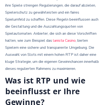
ihre Spiele strengen Regulierungen, die darauf abzielen,
Spielerschutz zu gewährleisten und ein faires
Spielumfeld zu schaffen. Diese Regeln beeinflussen auch
die Gestaltung und die Auszahlungsquoten von
Spielautomaten. Anbieter, die sich an diese Vorschriften
halten, wie zum Beispiel das
lanista Casino
, bieten
Spielern eine sichere und transparente Umgebung. Die
Auswahl von Slots mit einem hohen RTP ist daher eine
kluge Strategie, um die eigenen Gewinnchancen innerhalb
dieses regulierten Rahmens zu maximieren.
Was ist RTP und wie
beeinflusst er Ihre
Gewinne?