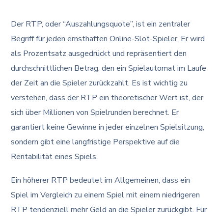
Der RTP, oder “Auszahlungsquote”, ist ein zentraler
Begriff für jeden ernsthaften Online-Slot-Spieler. Er wird
als Prozentsatz ausgedrückt und repräsentiert den
durchschnittlichen Betrag, den ein Spielautomat im Laufe
der Zeit an die Spieler zurückzahlt. Es ist wichtig zu
verstehen, dass der RTP ein theoretischer Wert ist, der
sich über Millionen von Spielrunden berechnet. Er
garantiert keine Gewinne in jeder einzelnen Spielsitzung,
sondern gibt eine langfristige Perspektive auf die
Rentabilität eines Spiels.
Ein höherer RTP bedeutet im Allgemeinen, dass ein
Spiel im Vergleich zu einem Spiel mit einem niedrigeren
RTP tendenziell mehr Geld an die Spieler zurückgibt. Für