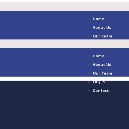
Home
About Us
Our Team
FAQ`s
Contact
Home
About Us
Our Team
FAQ`s
Contact