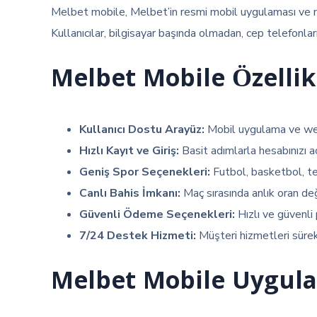
Melbet mobile, Melbet’in resmi mobil uygulaması ve mo
Kullanıcılar, bilgisayar başında olmadan, cep telefonlar
Melbet Mobile Özellik
Kullanıcı Dostu Arayüz:
Mobil uygulama ve web s
Hızlı Kayıt ve Giriş:
Basit adımlarla hesabınızı a
Geniş Spor Seçenekleri:
Futbol, basketbol, ten
Canlı Bahis İmkanı:
Maç sırasında anlık oran deği
Güvenli Ödeme Seçenekleri:
Hızlı ve güvenli
7/24 Destek Hizmeti:
Müşteri hizmetleri sürekli
Melbet Mobile Uygula