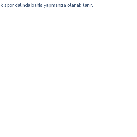
k spor dalında bahis yapmanıza olanak tanır.