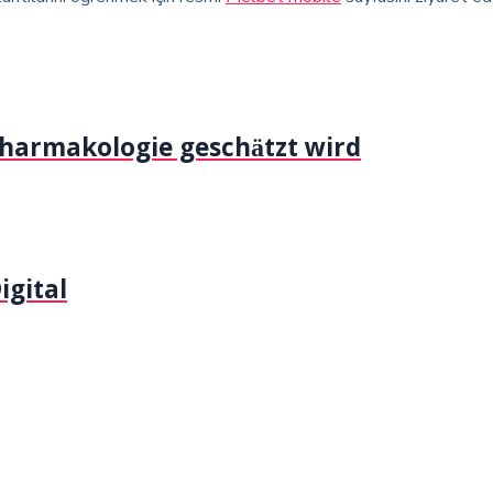
pharmakologie geschätzt wird
igital