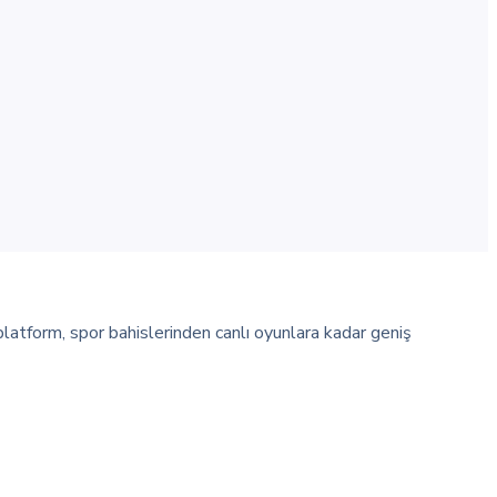
platform, spor bahislerinden canlı oyunlara kadar geniş