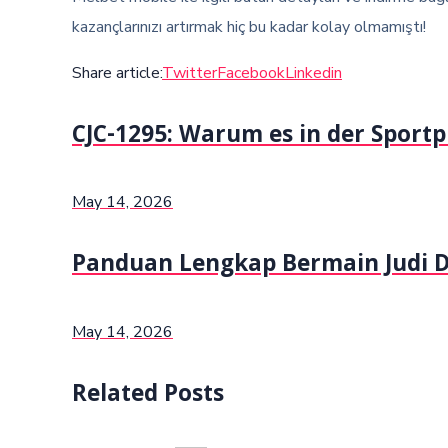
kazançlarınızı artırmak hiç bu kadar kolay olmamıştı!
Share article:
Twitter
Facebook
Linkedin
CJC-1295: Warum es in der Sport
May 14, 2026
Panduan Lengkap Bermain Judi D
May 14, 2026
Related Posts