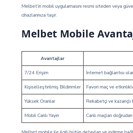
Melbet’in mobil uygulamasını resmi siteden veya güveni
cihazlarınıza taşır.
Melbet Mobile Avantaj
Avantajlar
7/24 Erişim
İnternet bağlantısı ol
Kişiselleştirilmiş Bildirimler
Favori maç ve etkinlik
Yüksek Oranlar
Rekabetçi ve kazançlı b
Mobil Canlı Yayın
Canlı maçları doğrudan
Melbet mobile ile ilgili bütün detayları ve indirme bağ