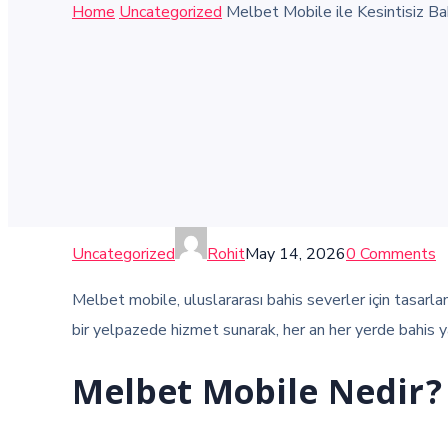
Home
Uncategorized
Melbet Mobile ile Kesintisiz Ba
Uncategorized
Rohit
May 14, 2026
0 Comments
Melbet mobile, uluslararası bahis severler için tasarla
bir yelpazede hizmet sunarak, her an her yerde bahis 
Melbet Mobile Nedir?