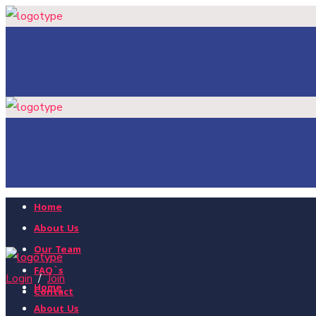
Home
About Us
Our Team
FAQ`s
Login
/
Join
Home
Contact
About Us