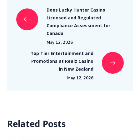
Does Lucky Hunter Casino
Licensed and Regulated
Compliance Assessment for
Canada
May 12, 2026
Top Tier Entertainment and
Promotions at Realz Casino
in New Zealand
May 12, 2026
Related Posts