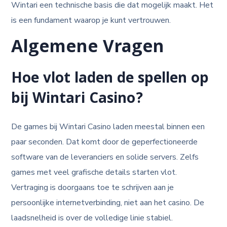
Wintari een technische basis die dat mogelijk maakt. Het
is een fundament waarop je kunt vertrouwen.
Algemene Vragen
Hoe vlot laden de spellen op
bij Wintari Casino?
De games bij Wintari Casino laden meestal binnen een
paar seconden. Dat komt door de geperfectioneerde
software van de leveranciers en solide servers. Zelfs
games met veel grafische details starten vlot.
Vertraging is doorgaans toe te schrijven aan je
persoonlijke internetverbinding, niet aan het casino. De
laadsnelheid is over de volledige linie stabiel.