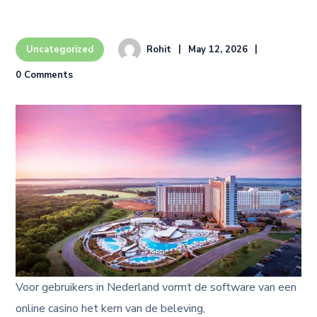
Rohit
May 12, 2026
Uncategorized
0 Comments
Voor gebruikers in Nederland vormt de software van een
online casino het kern van de beleving,