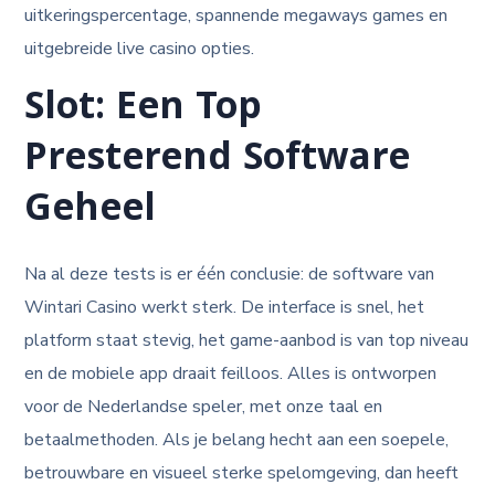
uitkeringspercentage, spannende megaways games en
uitgebreide live casino opties.
Slot: Een Top
Presterend Software
Geheel
Na al deze tests is er één conclusie: de software van
Wintari Casino werkt sterk. De interface is snel, het
platform staat stevig, het game-aanbod is van top niveau
en de mobiele app draait feilloos. Alles is ontworpen
voor de Nederlandse speler, met onze taal en
betaalmethoden. Als je belang hecht aan een soepele,
betrouwbare en visueel sterke spelomgeving, dan heeft