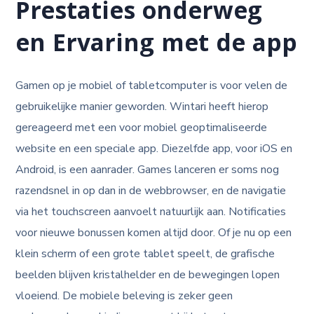
Prestaties onderweg
en Ervaring met de app
Gamen op je mobiel of tabletcomputer is voor velen de
gebruikelijke manier geworden. Wintari heeft hierop
gereageerd met een voor mobiel geoptimaliseerde
website en een speciale app. Diezelfde app, voor iOS en
Android, is een aanrader. Games lanceren er soms nog
razendsnel in op dan in de webbrowser, en de navigatie
via het touchscreen aanvoelt natuurlijk aan. Notificaties
voor nieuwe bonussen komen altijd door. Of je nu op een
klein scherm of een grote tablet speelt, de grafische
beelden blijven kristalhelder en de bewegingen lopen
vloeiend. De mobiele beleving is zeker geen