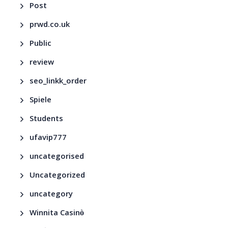
Post
prwd.co.uk
Public
review
seo_linkk_order
Spiele
Students
ufavip777
uncategorised
Uncategorized
uncategory
Winnita Casinò