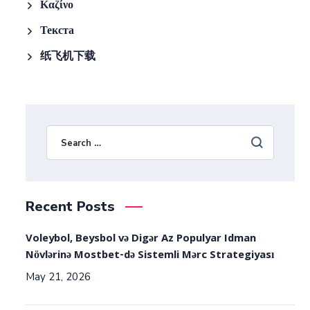
Καζίνο
Текста
纸飞机下载
Recent Posts
Voleybol, Beysbol və Digər Az Populyar Idman
Növlərinə Mostbet-də Sistemli Mərc Strategiyası
May 21, 2026