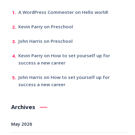
A WordPress Commenter
on
Hello world!
Kevin Parry
on
Preschool
John Harris
on
Preschool
Kevin Parry
on
How to set yourself up for
success a new career
John Harris
on
How to set yourself up for
success a new career
Archives
May 2026