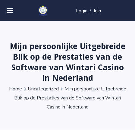
Login
Join
/
Mijn persoonlijke Uitgebreide
Blik op de Prestaties van de
Software van Wintari Casino
in Nederland
Home
Uncategorized
Mijn persoonlijke Uitgebreide
Blik op de Prestaties van de Software van Wintari
Casino in Nederland