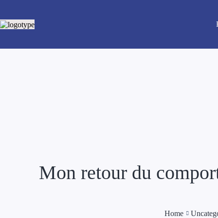
Mon retour du comport
Home
Uncateg