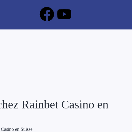
chez Rainbet Casino en
 Casino en Suisse