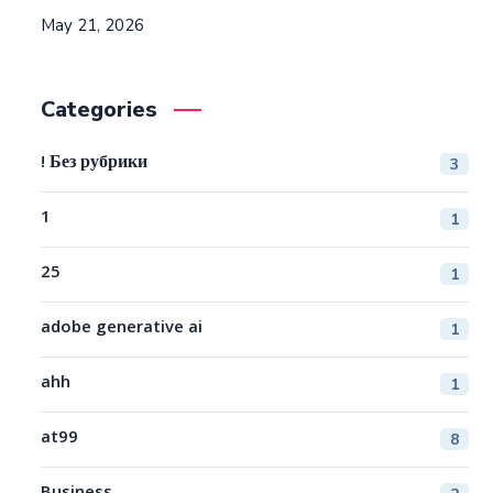
May 21, 2026
Categories
! Без рубрики
3
1
1
25
1
adobe generative ai
1
ahh
1
at99
8