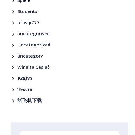
Spiele
Students
ufavip777
uncategorised
Uncategorized
uncategory
Winnita Casinò
Καζίνο
Текста
纸飞机下载