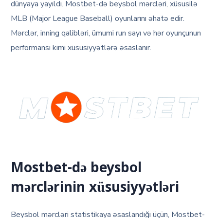
dünyaya yayıldı. Mostbet-də beysbol mərcləri, xüsusilə
MLB (Major League Baseball) oyunlarını əhatə edir.
Mərclər, inning qalibləri, ümumi run sayı və hər oyunçunun
performansı kimi xüsusiyyətlərə əsaslanır.
Mostbet-də beysbol
mərclərinin xüsusiyyətləri
Beysbol mərcləri statistikaya əsaslandığı üçün, Mostbet-