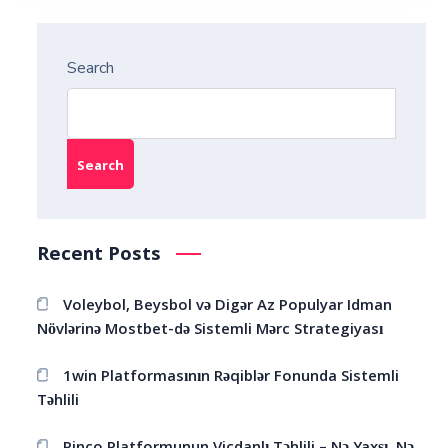
Search
Search
Recent Posts
Voleybol, Beysbol və Digər Az Populyar Idman
Növlərinə Mostbet-də Sistemli Mərc Strategiyası
1win Platformasının Rəqiblər Fonunda Sistemli
Təhlili