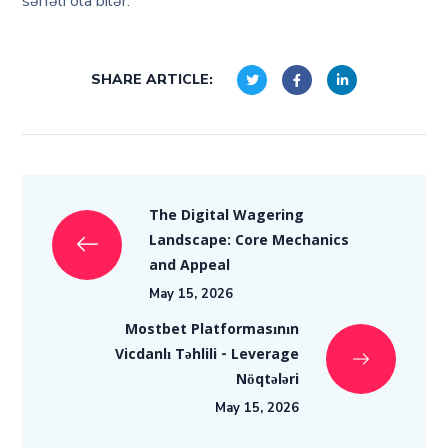
sərfəli ola bilər.
SHARE ARTICLE:
The Digital Wagering
Landscape: Core Mechanics
and Appeal
May 15, 2026
Mostbet Platformasının
Vicdanlı Təhlili - Leverage
Nöqtələri
May 15, 2026