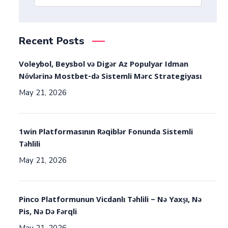
Recent Posts
Voleybol, Beysbol və Digər Az Populyar Idman
Növlərinə Mostbet-də Sistemli Mərc Strategiyası
May 21, 2026
1win Platformasının Rəqiblər Fonunda Sistemli
Təhlili
May 21, 2026
Pinco Platformunun Vicdanlı Təhlili – Nə Yaxşı, Nə
Pis, Nə Də Fərqli
May 21, 2026