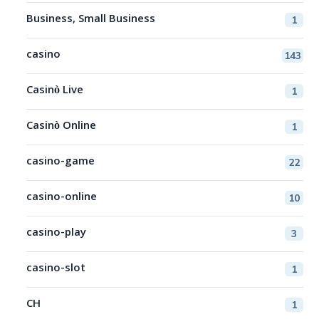
Business, Small Business
1
casino
143
Casinò Live
1
Casinò Online
1
casino-game
22
casino-online
10
casino-play
3
casino-slot
1
CH
1