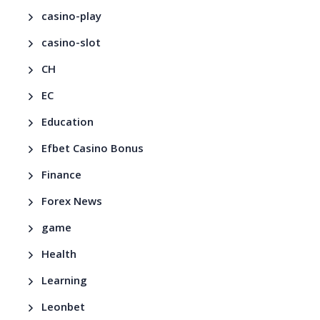
casino-play
casino-slot
CH
EC
Education
Efbet Casino Bonus
Finance
Forex News
game
Health
Learning
Leonbet