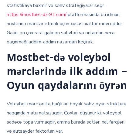
statistikaya baxmır və səhv strategiyalar seçir.
https://mostbet-az-91.com/
platformasında bu idman
növlərinə mərclər etmək üçün xüsusi xətlər mövcuddur.
Gəlin, ən çox rast gəlinən səhvləri və onlardan necə
qaçınmağı addım-addım nəzərdən keçirək.
Mostbet-də voleybol
mərclərində ilk addım –
Oyun qaydalarını öyrən
Voleybol mərcləri ilə bağlı ən böyük səhv, oyun strukturu
haqqında məlumatsızlıqdır. Çoxları düşünür ki, voleybol
sadəcə topa vurmaqdır, amma burada setlər, xal fərqləri
və autsayder faktorları var.