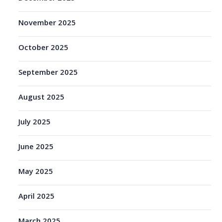
November 2025
October 2025
September 2025
August 2025
July 2025
June 2025
May 2025
April 2025
March 2025