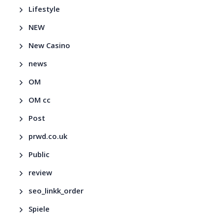
Lifestyle
NEW
New Casino
news
OM
OM cc
Post
prwd.co.uk
Public
review
seo_linkk_order
Spiele