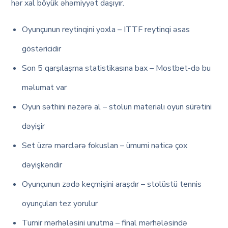
hər xal böyük əhəmiyyət daşıyır.
Oyunçunun reytinqini yoxla – ITTF reytinqi əsas
göstəricidir
Son 5 qarşılaşma statistikasına bax – Mostbet-də bu
məlumat var
Oyun səthini nəzərə al – stolun materialı oyun sürətini
dəyişir
Set üzrə mərclərə fokuslan – ümumi nəticə çox
dəyişkəndir
Oyunçunun zədə keçmişini araşdır – stolüstü tennis
oyunçuları tez yorulur
Turnir mərhələsini unutma – final mərhələsində