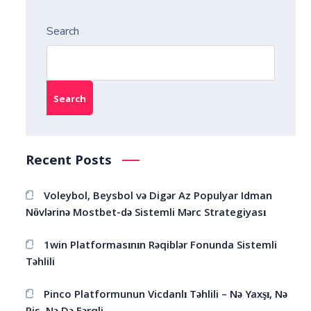
Search
Search
Recent Posts
Voleybol, Beysbol və Digər Az Populyar Idman
Növlərinə Mostbet-də Sistemli Mərc Strategiyası
1win Platformasının Rəqiblər Fonunda Sistemli
Təhlili
Pinco Platformunun Vicdanlı Təhlili – Nə Yaxşı, Nə