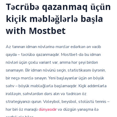
Təcrübə qazanmaq üçün
kiçik məbləğlərlə başla
with Mostbet
Az tanınan idman növlərinə mərclər edərkən ən vacib
qayda – təcrübə qazanmaqdır. Mostbet-də bu idman
növləri üçün çoxlu variant var, amma hər şeyi birdən
sınamayın. Bir idman növünü seçin, statistikasını öyrənin,
bir neçə mərclə sınayın. Yeni başlayanlar üçün ən böyük
səhv – böyük məbləğlərlə başlamaqdır. Kiçik addımlarla
irəliləyin, səhvlərdən dərs alın və tədricən öz
strategiyanızı qurun. Voleybol, beysbol, stolüstü tennis –
hər biri öz maraqlı
dünyasıdır
və düzgün yanaşma ilə