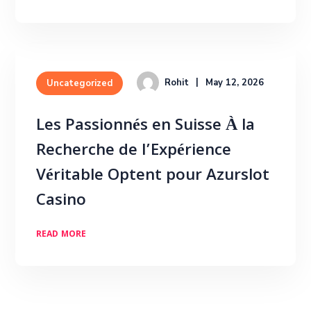
Rohit
May 12, 2026
Uncategorized
Les Passionnés en Suisse À la
Recherche de l’Expérience
Véritable Optent pour Azurslot
Casino
READ MORE