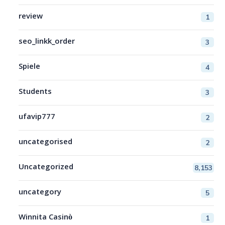
review
1
seo_linkk_order
3
Spiele
4
Students
3
ufavip777
2
uncategorised
2
Uncategorized
8,153
uncategory
5
Winnita Casinò
1