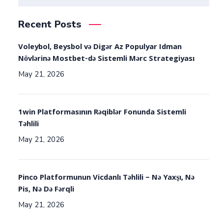
Recent Posts
Voleybol, Beysbol və Digər Az Populyar Idman
Növlərinə Mostbet-də Sistemli Mərc Strategiyası
May 21, 2026
1win Platformasının Rəqiblər Fonunda Sistemli
Təhlili
May 21, 2026
Pinco Platformunun Vicdanlı Təhlili – Nə Yaxşı, Nə
Pis, Nə Də Fərqli
May 21, 2026