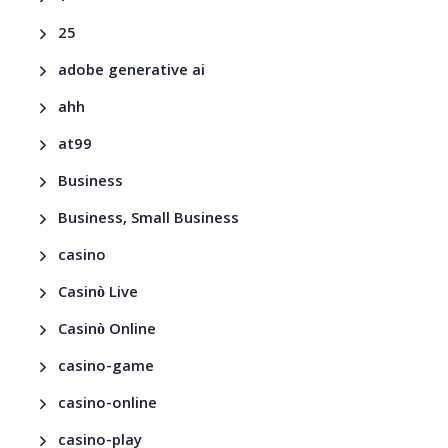
25
adobe generative ai
ahh
at99
Business
Business, Small Business
casino
Casinò Live
Casinò Online
casino-game
casino-online
casino-play