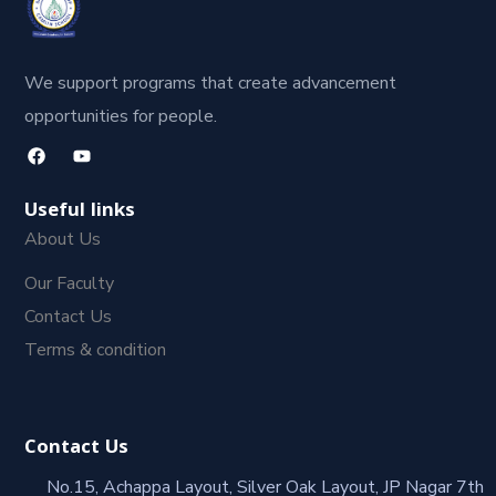
We support programs that create advancement
opportunities for people.
Useful links
About Us
Our Faculty
Contact Us
Terms & condition
Contact Us
No.15, Achappa Layout, Silver Oak Layout, JP Nagar 7th