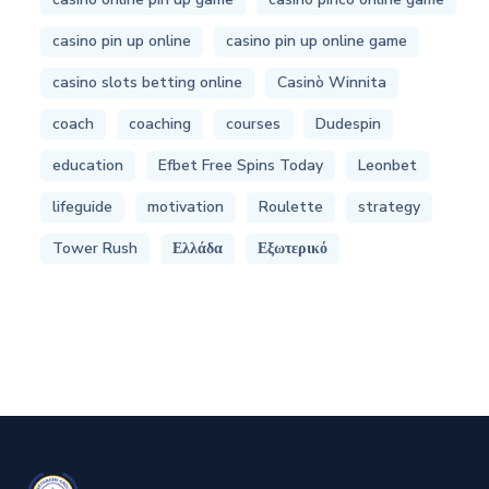
casino pin up online
casino pin up online game
casino slots betting online
Casinò Winnita
coach
coaching
courses
Dudespin
education
Efbet Free Spins Today
Leonbet
lifeguide
motivation
Roulette
strategy
Tower Rush
Ελλάδα
Εξωτερικό