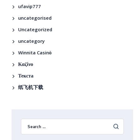
ufavip777
uncategorised
Uncategorized
uncategory
Winnita Casinò
Καζίνο
Текста
纸飞机下载