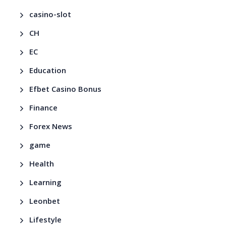
casino-slot
CH
EC
Education
Efbet Casino Bonus
Finance
Forex News
game
Health
Learning
Leonbet
Lifestyle