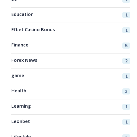
Education
1
Efbet Casino Bonus
1
Finance
5
Forex News
2
game
1
Health
3
Learning
1
Leonbet
1