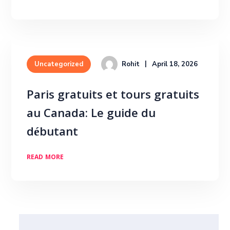
Rohit
April 18, 2026
Uncategorized
Paris gratuits et tours gratuits
au Canada: Le guide du
débutant
READ MORE