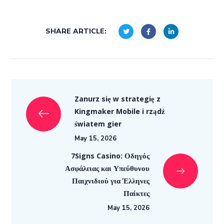
SHARE ARTICLE:
Zanurz się w strategię z
Kingmaker Mobile i rządź
światem gier
May 15, 2026
7Signs Casino: Οδηγός
Ασφάλειας και Υπεύθυνου
Παιχνιδιού για Έλληνες
Παίκτες
May 15, 2026