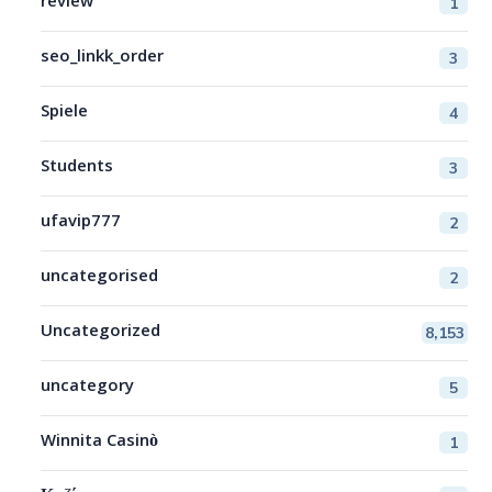
review
1
seo_linkk_order
3
Spiele
4
Students
3
ufavip777
2
uncategorised
2
Uncategorized
8,153
uncategory
5
Winnita Casinò
1