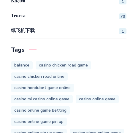
Καζίνο
1
Текста
70
纸飞机下载
1
Tags
balance
casino chicken road game
casino chicken road online
casino hondubet game online
casino mi casino online game
casino online game
casino online game betting
casino online game pin up
casino online pin up game
casino pinco online game