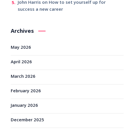
John Harris
on
How to set yourself up for
success a new career
Archives
May 2026
April 2026
March 2026
February 2026
January 2026
December 2025