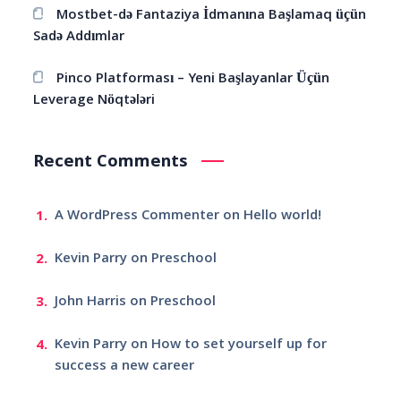
Mostbet-də Fantaziya İdmanına Başlamaq üçün
Sadə Addımlar
Pinco Platforması – Yeni Başlayanlar Üçün
Leverage Nöqtələri
Recent Comments
A WordPress Commenter
on
Hello world!
Kevin Parry
on
Preschool
John Harris
on
Preschool
Kevin Parry
on
How to set yourself up for
success a new career