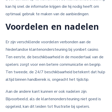
kan hij snel de informatie krijgen die hij nodig heeft om
optimaal gebruik te maken van de aanbiedingen.
Voordelen en nadelen
Er zijn verschillende voordelen verbonden aan de
Nederlandse klantenondersteuning bij yonibet casino.
Ten eerste, de beschikbaarheid in de moedertaal van de
spelers zorgt voor een betere communicatie en begrip.
Ten tweede, de 24/7 beschikbaarheid betekent dat hulp
altijd binnen handbereik is, ongeacht het tijdstip.
Aan de andere kant kunnen er ook nadelen zijn.
Bijvoorbeeld, als de klantenondersteuning niet goed is
opgeleid, kan dit leiden tot frustratie bij spelers.