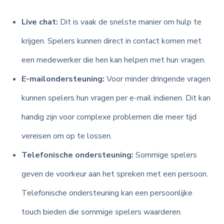
Live chat:
Dit is vaak de snelste manier om hulp te
krijgen. Spelers kunnen direct in contact komen met
een medewerker die hen kan helpen met hun vragen.
E-mailondersteuning:
Voor minder dringende vragen
kunnen spelers hun vragen per e-mail indienen. Dit kan
handig zijn voor complexe problemen die meer tijd
vereisen om op te lossen.
Telefonische ondersteuning:
Sommige spelers
geven de voorkeur aan het spreken met een persoon.
Telefonische ondersteuning kan een persoonlijke
touch bieden die sommige spelers waarderen.