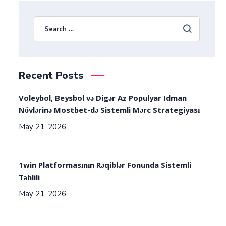
Recent Posts
Voleybol, Beysbol və Digər Az Populyar Idman
Növlərinə Mostbet-də Sistemli Mərc Strategiyası
May 21, 2026
1win Platformasının Rəqiblər Fonunda Sistemli
Təhlili
May 21, 2026