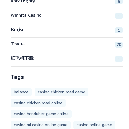
uncategory
5
Winnita Casinò
1
Καζίνο
1
Текста
70
纸飞机下载
1
Tags
balance
casino chicken road game
casino chicken road online
casino hondubet game online
casino mi casino online game
casino online game