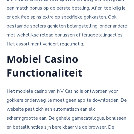
een match bonus op de eerste betaling. Af en toe krijg je
er ook free spins extra op specifieke gokkasten. Ook
bestaande spelers genieten belangstelling, onder andere
met wekelijkse reload bonussen of terugbetalingacties.
Het assortiment varieert regelmatig.
Mobiel Casino
Functionaliteit
Het mobiele casino van NV Casino is ontworpen voor
gokkers onderweg. Je moet geen app te downloaden. De
website past zich aan automatisch aan elk
schermgrootte aan. De gehele gamecatalogus, bonussen
en betaalfuncties zijn bereikbaar via de browser. De