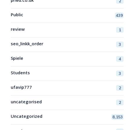
prwd.co.uk
2
Public
439
review
1
seo_linkk_order
3
Spiele
4
Students
3
ufavip777
2
uncategorised
2
Uncategorized
8,153