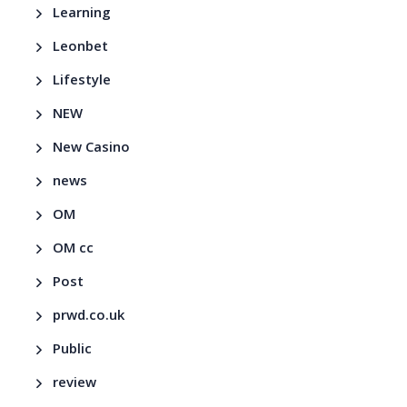
Learning
Leonbet
Lifestyle
NEW
New Casino
news
OM
OM cc
Post
prwd.co.uk
Public
review