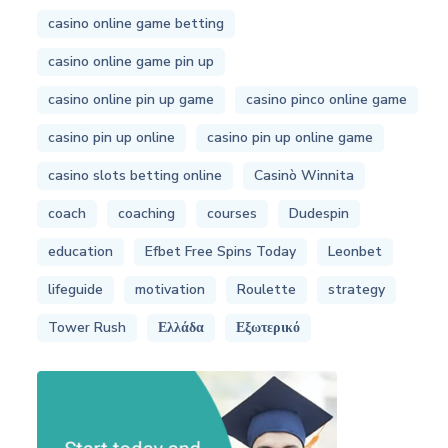
casino online game betting
casino online game pin up
casino online pin up game
casino pinco online game
casino pin up online
casino pin up online game
casino slots betting online
Casinò Winnita
coach
coaching
courses
Dudespin
education
Efbet Free Spins Today
Leonbet
lifeguide
motivation
Roulette
strategy
Tower Rush
Ελλάδα
Εξωτερικό