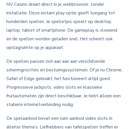
NV Casino draait direct in je webbrowser, zonder
installatie. Deze instant play optie geeft toegang tot
honderden spellen. Je spelletjes speelt op desktop,
laptop, tablet of smartphone. De gameplay is vloeiend
en de spellen worden geladen snel. Het scheelt ook
opslagruimte op je apparaat.
De spellen passen zich aan aan aan verschillende
schermgroottes en besturingssystemen. Of je nu Chrome,
Safari of Edge gebruikt, het functioneert altijd goed.
Progressieve jackpots, video slots en klassieke
fruitautomaten zijn direct beschikbaar. Je hebt alleen een
stabiele internetverbinding nodig.
De spelaanbod bevat een ruim aanbod video slots in
allerlei thema’s. Liefhebbers van tafelspellen treffen er