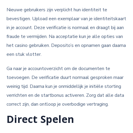
Nieuwe gebruikers zijn verplicht hun identiteit te
bevestigen. Upload een exemplaar van je identiteitskaart
in je account. Deze verificatie is normaal en draagt bij aan
fraude te vermijden. Na acceptatie kun je alle opties van
het casino gebruiken. Deposito’s en opnamen gaan daarna
een stuk vlotter.
Ga naar je accountoverzicht om de documenten te
toevoegen. De verificatie duurt normaal gesproken maar
weinig tijd. Daarna kun je onmiddellijk je initiële storting
verrichten en de startbonus activeren. Zorg dat alle data
correct zijn, dan ontloop je overbodige vertraging.
Direct Spelen