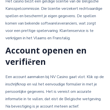
Het casino bezit een geldige licentie van de Belgische
Kansspelcommissie. Die licentie verzekert rechtvaardige
spellen en beschermt je eigen gegevens. De spellen
komen van bekende softwareleveranciers, wat zorgt
voor een prettige spelervaring. Klantenservice is te
verkrijgen in het Vlaams en Franstalig.
Account openen en
verifiëren
Een account aanmaken bij NV Casino gaat vlot. Klik op de
inschrijfknop en vul het eenvoudige formulier in met je
persoonlijke gegevens. Het is vereist om accurate
informatie in te vullen, dat eist de Belgische wetgeving.
Na bevestiging is je account meteen actief.