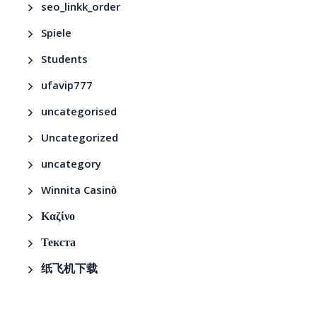
seo_linkk_order
Spiele
Students
ufavip777
uncategorised
Uncategorized
uncategory
Winnita Casinò
Καζίνο
Текста
纸飞机下载