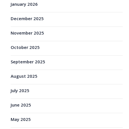
January 2026
December 2025
November 2025
October 2025
September 2025
August 2025
July 2025
June 2025
May 2025