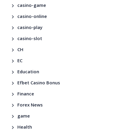
casino-game
casino-online
casino-play
casino-slot
CH
EC
Education
Efbet Casino Bonus
Finance
Forex News
game
Health