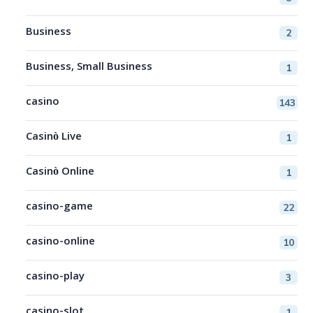
Business
2
Business, Small Business
1
casino
143
Casinò Live
1
Casinò Online
1
casino-game
22
casino-online
10
casino-play
3
casino-slot
1