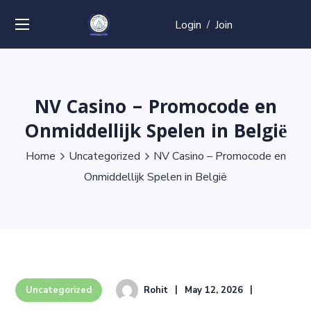
Login
Join
/
NV Casino – Promocode en
Onmiddellijk Spelen in België
Home
Uncategorized
NV Casino – Promocode en
Onmiddellijk Spelen in België
Rohit
May 12, 2026
Uncategorized