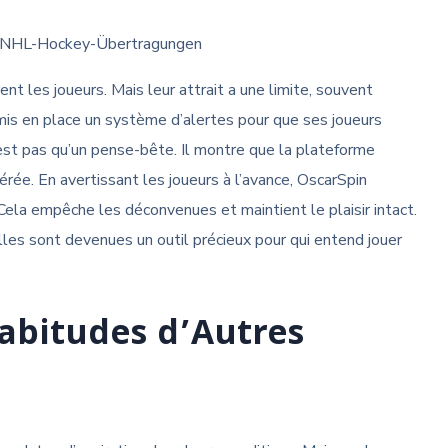
ent les joueurs. Mais leur attrait a une limite, souvent
mis en place un système d’alertes pour que ses joueurs
’est pas qu’un pense-bête. Il montre que la plateforme
érée. En avertissant les joueurs à l’avance, OscarSpin
ela empêche les déconvenues et maintient le plaisir intact.
es sont devenues un outil précieux pour qui entend jouer
abitudes d’Autres