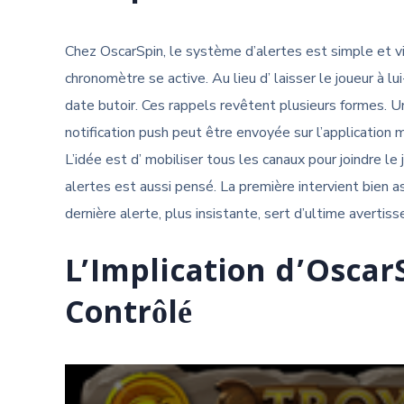
Chez OscarSpin, le système d’alertes est simple et vi
chronomètre se active. Au lieu d’ laisser le joueur à l
date butoir. Ces rappels revêtent plusieurs formes. 
notification push peut être envoyée sur l’application m
L’idée est d’ mobiliser tous les canaux pour joindre l
alertes est aussi pensé. La première intervient bien a
dernière alerte, plus insistante, sert d’ultime avertis
L’Implication d’Oscar
Contrôlé