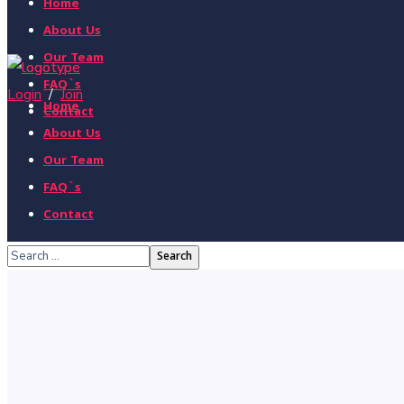
Home
About Us
Our Team
FAQ`s
Login
/
Join
Home
Contact
About Us
Our Team
FAQ`s
Contact