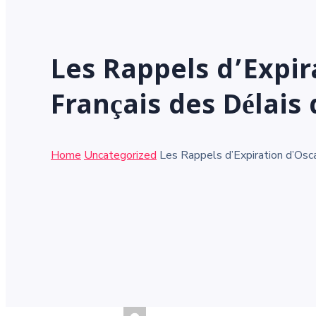
Les Rappels d’Expir
Français des Délais
Home
Uncategorized
Les Rappels d’Expiration d’Osca