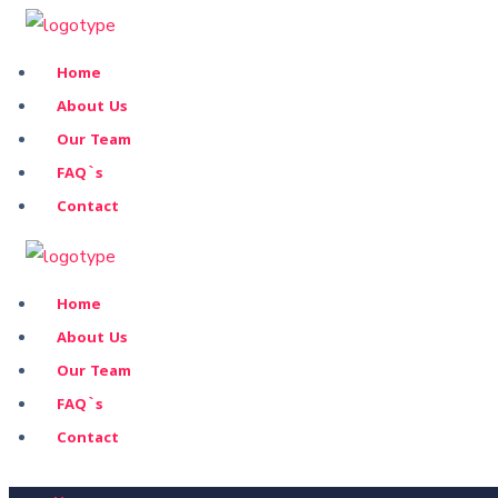
Home
About Us
Our Team
FAQ`s
Contact
Home
About Us
Our Team
FAQ`s
Contact