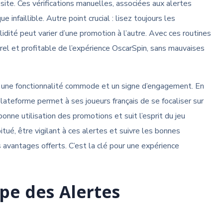
site. Ces vérifications manuelles, associées aux alertes
nfaillible. Autre point crucial : lisez toujours les
lidité peut varier d’une promotion à l’autre. Avec ces routines
rel et profitable de l’expérience OscarSpin, sans mauvaises
c une fonctionnalité commode et un signe d’engagement. En
plateforme permet à ses joueurs français de se focaliser sur
onne utilisation des promotions et suit l’esprit du jeu
itué, être vigilant à ces alertes et suivre les bonnes
 avantages offerts. C’est la clé pour une expérience
pe des Alertes