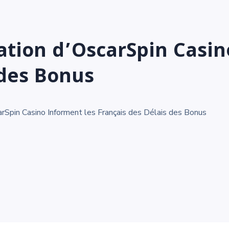
ation d’OscarSpin Casin
 des Bonus
rSpin Casino Informent les Français des Délais des Bonus