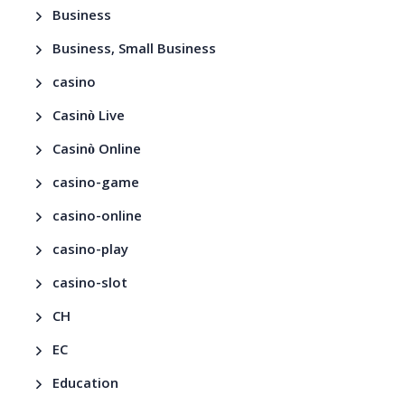
Business
Business, Small Business
casino
Casinò Live
Casinò Online
casino-game
casino-online
casino-play
casino-slot
CH
EC
Education