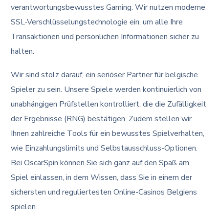
verantwortungsbewusstes Gaming. Wir nutzen moderne
SSL-Verschlüsselungstechnologie ein, um alle Ihre
Transaktionen und persönlichen Informationen sicher zu
halten.
Wir sind stolz darauf, ein seriöser Partner für belgische
Spieler zu sein. Unsere Spiele werden kontinuierlich von
unabhängigen Prüfstellen kontrolliert, die die Zufälligkeit
der Ergebnisse (RNG) bestätigen. Zudem stellen wir
Ihnen zahlreiche Tools für ein bewusstes Spielverhalten,
wie Einzahlungslimits und Selbstausschluss-Optionen.
Bei OscarSpin können Sie sich ganz auf den Spaß am
Spiel einlassen, in dem Wissen, dass Sie in einem der
sichersten und reguliertesten Online-Casinos Belgiens
spielen.