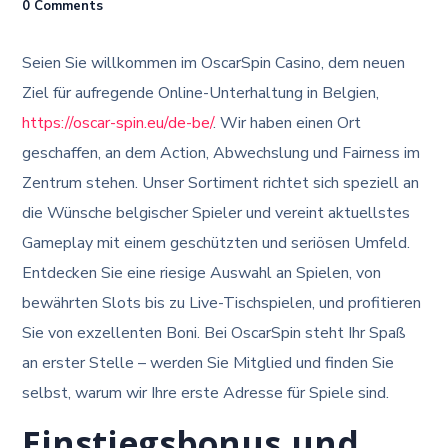
0 Comments
Seien Sie willkommen im OscarSpin Casino, dem neuen
Ziel für aufregende Online-Unterhaltung in Belgien,
https://oscar-spin.eu/de-be/
. Wir haben einen Ort
geschaffen, an dem Action, Abwechslung und Fairness im
Zentrum stehen. Unser Sortiment richtet sich speziell an
die Wünsche belgischer Spieler und vereint aktuellstes
Gameplay mit einem geschützten und seriösen Umfeld.
Entdecken Sie eine riesige Auswahl an Spielen, von
bewährten Slots bis zu Live-Tischspielen, und profitieren
Sie von exzellenten Boni. Bei OscarSpin steht Ihr Spaß
an erster Stelle – werden Sie Mitglied und finden Sie
selbst, warum wir Ihre erste Adresse für Spiele sind.