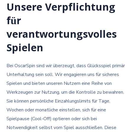
Unsere Verpflichtung
für
verantwortungsvolles
Spielen
Bei OscarSpin sind wir überzeugt, dass Glücksspiel primär
Unterhaltung sein soll. Wir engagieren uns für sicheres
Spielen und bieten unseren Nutzern eine Reihe von
Werkzeugen zur Nutzung, um die Kontrolle zu bewahren.
Sie können persönliche Einzahlungslimits für Tage,
Wochen oder monatliche einstellen, sich für eine
Spielpause (Cool-Off) optieren oder sich bei
Notwendigkeit selbst vom Spiel ausschließen. Diese