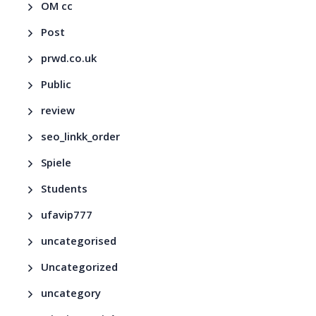
OM cc
Post
prwd.co.uk
Public
review
seo_linkk_order
Spiele
Students
ufavip777
uncategorised
Uncategorized
uncategory