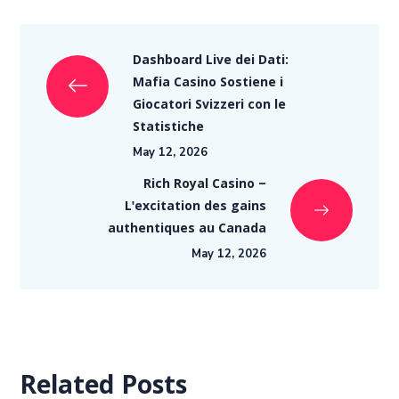
Dashboard Live dei Dati:
Mafia Casino Sostiene i
Giocatori Svizzeri con le
Statistiche
May 12, 2026
Rich Royal Casino –
L'excitation des gains
authentiques au Canada
May 12, 2026
Related Posts