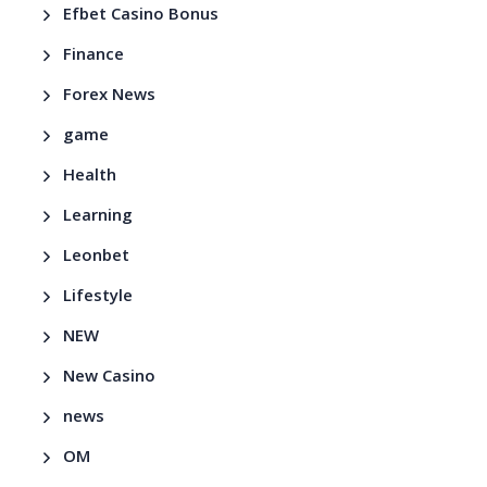
Efbet Casino Bonus
Finance
Forex News
game
Health
Learning
Leonbet
Lifestyle
NEW
New Casino
news
OM