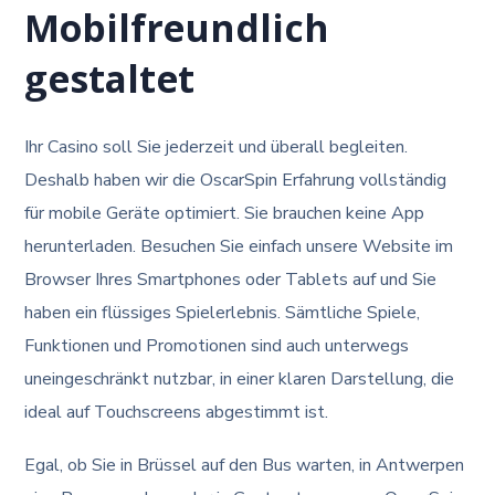
Mobilfreundlich
gestaltet
Ihr Casino soll Sie jederzeit und überall begleiten.
Deshalb haben wir die OscarSpin Erfahrung vollständig
für mobile Geräte optimiert. Sie brauchen keine App
herunterladen. Besuchen Sie einfach unsere Website im
Browser Ihres Smartphones oder Tablets auf und Sie
haben ein flüssiges Spielerlebnis. Sämtliche Spiele,
Funktionen und Promotionen sind auch unterwegs
uneingeschränkt nutzbar, in einer klaren Darstellung, die
ideal auf Touchscreens abgestimmt ist.
Egal, ob Sie in Brüssel auf den Bus warten, in Antwerpen