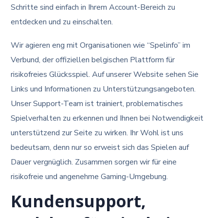
Schritte sind einfach in Ihrem Account-Bereich zu
entdecken und zu einschalten.
Wir agieren eng mit Organisationen wie “Spelinfo” im
Verbund, der offiziellen belgischen Plattform für
risikofreies Glücksspiel. Auf unserer Website sehen Sie
Links und Informationen zu Unterstützungsangeboten.
Unser Support-Team ist trainiert, problematisches
Spielverhalten zu erkennen und Ihnen bei Notwendigkeit
unterstützend zur Seite zu wirken. Ihr Wohl ist uns
bedeutsam, denn nur so erweist sich das Spielen auf
Dauer vergnüglich. Zusammen sorgen wir für eine
risikofreie und angenehme Gaming-Umgebung.
Kundensupport,