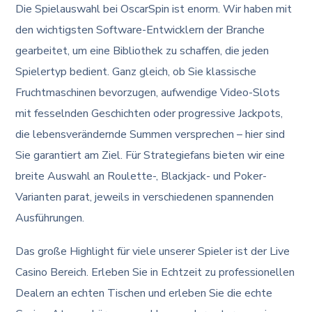
Die Spielauswahl bei OscarSpin ist enorm. Wir haben mit
den wichtigsten Software-Entwicklern der Branche
gearbeitet, um eine Bibliothek zu schaffen, die jeden
Spielertyp bedient. Ganz gleich, ob Sie klassische
Fruchtmaschinen bevorzugen, aufwendige Video-Slots
mit fesselnden Geschichten oder progressive Jackpots,
die lebensverändernde Summen versprechen – hier sind
Sie garantiert am Ziel. Für Strategiefans bieten wir eine
breite Auswahl an Roulette-, Blackjack- und Poker-
Varianten parat, jeweils in verschiedenen spannenden
Ausführungen.
Das große Highlight für viele unserer Spieler ist der Live
Casino Bereich. Erleben Sie in Echtzeit zu professionellen
Dealern an echten Tischen und erleben Sie die echte