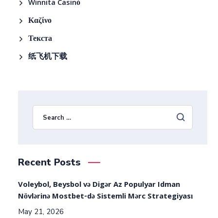
Winnita Casinò
Καζίνο
Текста
纸飞机下载
Recent Posts
Voleybol, Beysbol və Digər Az Populyar Idman
Növlərinə Mostbet-də Sistemli Mərc Strategiyası
May 21, 2026