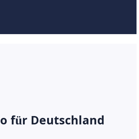
o für Deutschland