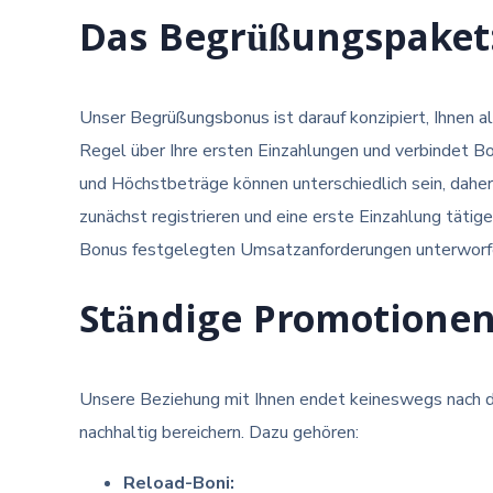
Das Begrüßungspaket
Unser Begrüßungsbonus ist darauf konzipiert, Ihnen al
Regel über Ihre ersten Einzahlungen und verbindet B
und Höchstbeträge können unterschiedlich sein, daher 
zunächst registrieren und eine erste Einzahlung tätig
Bonus festgelegten Umsatzanforderungen unterworfen i
Ständige Promotionen
Unsere Beziehung mit Ihnen endet keineswegs nach d
nachhaltig bereichern. Dazu gehören:
Reload-Boni: