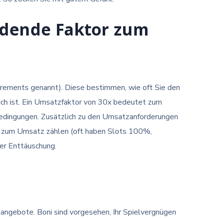
idende Faktor zum
rements genannt). Diese bestimmen, wie oft Sie den
h ist. Ein Umsatzfaktor von 30x bedeutet zum
Bedingungen. Zusätzlich zu den Umsatzanforderungen
die zum Umsatz zählen (oft haben Slots 100%,
er Enttäuschung.
angebote. Boni sind vorgesehen, Ihr Spielvergnügen