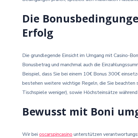
Die Bonusbedingunge
Erfolg
Die grundlegende Einsicht im Umgang mit Casino-Bon
Bonusbetrag und manchmal auch die Einzahlungssumm
Beispiel, dass Sie bei einem 10€ Bonus 300€ einsetz
bestehen weitere wichtige Regeln, die Sie beachten s
Tischspiele weniger), sowie Höchsteinsätze während 
Bewusst mit Boni um
Wir bei
oscarspincasino
unterstützen verantwortungsvo