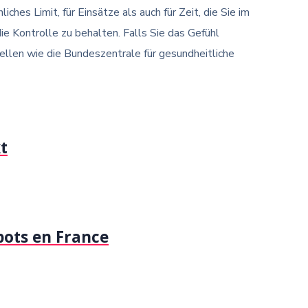
ches Limit, für Einsätze als auch für Zeit, die Sie im
die Kontrolle zu behalten. Falls Sie das Gefühl
llen wie die Bundeszentrale für gesundheitliche
t
pots en France