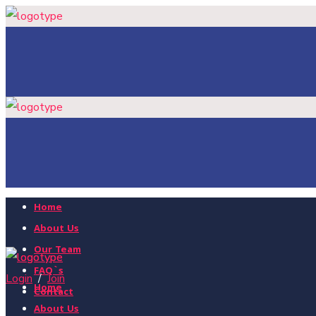
Home
About Us
Our Team
FAQ`s
Login
/
Join
Home
Contact
About Us