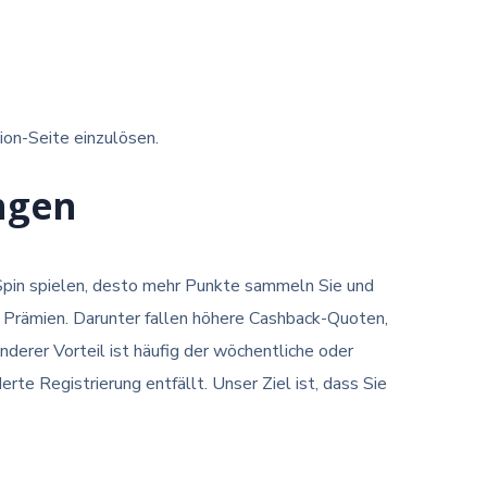
ion-Seite einzulösen.
ngen
rSpin spielen, desto mehr Punkte sammeln Sie und
e Prämien. Darunter fallen höhere Cashback-Quoten,
derer Vorteil ist häufig der wöchentliche oder
te Registrierung entfällt. Unser Ziel ist, dass Sie