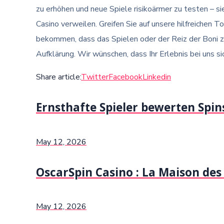
zu erhöhen und neue Spiele risikoärmer zu testen – sie 
Casino verweilen. Greifen Sie auf unsere hilfreichen T
bekommen, dass das Spielen oder der Reiz der Boni z
Aufklärung. Wir wünschen, dass Ihr Erlebnis bei uns si
Share article:
Twitter
Facebook
Linkedin
Ernsthafte Spieler bewerten Spin
May 12, 2026
OscarSpin Casino : La Maison des
May 12, 2026