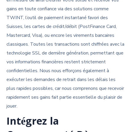
gains en toute confiance via des solutions comme
TWINT, l’outil de paiement instantané favori des
Suisses, les cartes de crédit/débit (PostFinance Card,
Mastercard, Visa), ou encore les virements bancaires
classiques. Toutes les transactions sont chiffrées avec la
technologie SSL de dernière génération, permettant que
vos informations financières restent strictement
confidentielles. Nous nous efforçons également à
exécuter les demandes de retrait dans les délais les
plus rapides possibles, car nous comprenons que recevoir
rapidement ses gains fait partie essentielle du plaisir de
jouer.
Intégrez la