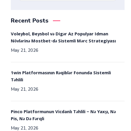
Recent Posts
Voleybol, Beysbol və Digər Az Populyar Idman
Növlərinə Mostbet-də Sistemli Mərc Strategiyası
May 21, 2026
1win Platformasının Rəqiblər Fonunda Sistemli
Təhlili
May 21, 2026
Pinco Platformunun Vicdanlı Təhlili – Nə Yaxşı, Nə
Pis, Nə Də Fərqli
May 21, 2026