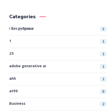
Categories
! Без рубрики
3
1
1
25
1
adobe generative ai
1
ahh
1
at99
8
Business
2