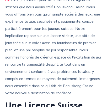
strictes que nous avons créé Bonuskong Casino. Nous
vous offrons bien plus qu’un simple accès à des jeux : une
expérience totale, sécurisée et passionnante, conçue
particulièrement pour les joueurs suisses. Notre
implication repose sur une licence stricte, une offre de
jeux triée sur le volet avec les fournisseurs de premier
plan, et une philosophie de jeu responsable. Nous
sommes honorés de créer un espace où l’excitation du jeu
rencontre la tranquillité d’esprit, le tout dans un
environnement conforme à vos préférences locales, y
compris en termes de moyens de paiement. Immergeons-
nous ensemble dans ce qui fait de Bonuskong Casino
votre nouvelle destination de confiance.
Une Licence Suisse,