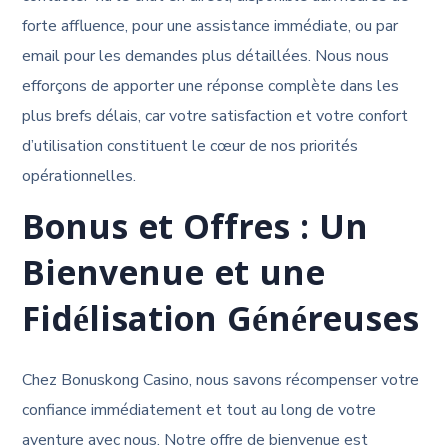
forte affluence, pour une assistance immédiate, ou par
email pour les demandes plus détaillées. Nous nous
efforçons de apporter une réponse complète dans les
plus brefs délais, car votre satisfaction et votre confort
d’utilisation constituent le cœur de nos priorités
opérationnelles.
Bonus et Offres : Un
Bienvenue et une
Fidélisation Généreuses
Chez Bonuskong Casino, nous savons récompenser votre
confiance immédiatement et tout au long de votre
aventure avec nous. Notre offre de bienvenue est