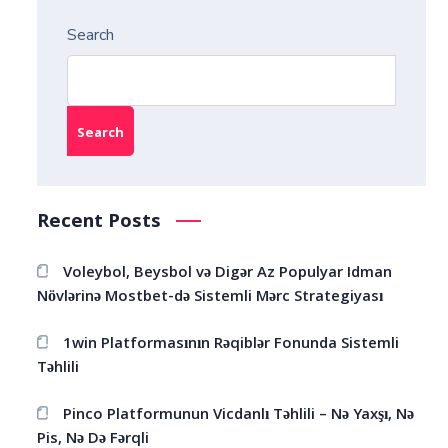
Search
Search
Recent Posts
Voleybol, Beysbol və Digər Az Populyar Idman
Növlərinə Mostbet-də Sistemli Mərc Strategiyası
1win Platformasının Rəqiblər Fonunda Sistemli
Təhlili
Pinco Platformunun Vicdanlı Təhlili – Nə Yaxşı, Nə
Pis, Nə Də Fərqli