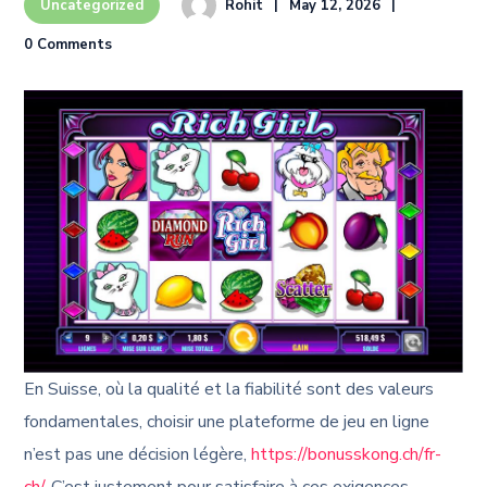
Rohit
May 12, 2026
Uncategorized
0 Comments
En Suisse, où la qualité et la fiabilité sont des valeurs
fondamentales, choisir une plateforme de jeu en ligne
n’est pas une décision légère,
https://bonusskong.ch/fr-
ch/
. C’est justement pour satisfaire à ces exigences