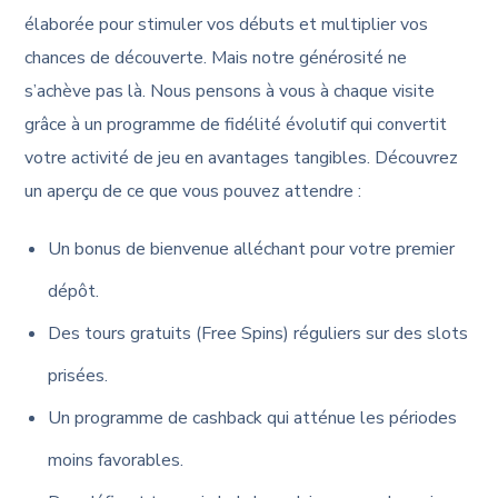
élaborée pour stimuler vos débuts et multiplier vos
chances de découverte. Mais notre générosité ne
s’achève pas là. Nous pensons à vous à chaque visite
grâce à un programme de fidélité évolutif qui convertit
votre activité de jeu en avantages tangibles. Découvrez
un aperçu de ce que vous pouvez attendre :
Un bonus de bienvenue alléchant pour votre premier
dépôt.
Des tours gratuits (Free Spins) réguliers sur des slots
prisées.
Un programme de cashback qui atténue les périodes
moins favorables.