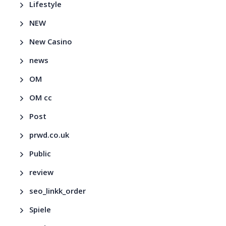
Lifestyle
NEW
New Casino
news
OM
OM cc
Post
prwd.co.uk
Public
review
seo_linkk_order
Spiele