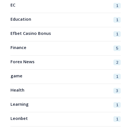
EC
1
Education
1
Efbet Casino Bonus
1
Finance
5
Forex News
2
game
1
Health
3
Learning
1
Leonbet
1