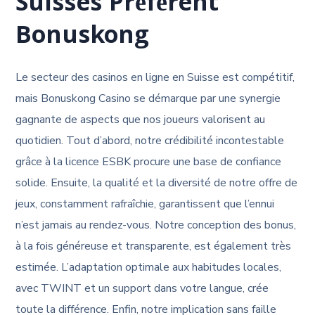
Suisses Préfèrent
Bonuskong
Le secteur des casinos en ligne en Suisse est compétitif,
mais Bonuskong Casino se démarque par une synergie
gagnante de aspects que nos joueurs valorisent au
quotidien. Tout d’abord, notre crédibilité incontestable
grâce à la licence ESBK procure une base de confiance
solide. Ensuite, la qualité et la diversité de notre offre de
jeux, constamment rafraîchie, garantissent que l’ennui
n’est jamais au rendez-vous. Notre conception des bonus,
à la fois généreuse et transparente, est également très
estimée. L’adaptation optimale aux habitudes locales,
avec TWINT et un support dans votre langue, crée
toute la différence. Enfin, notre implication sans faille