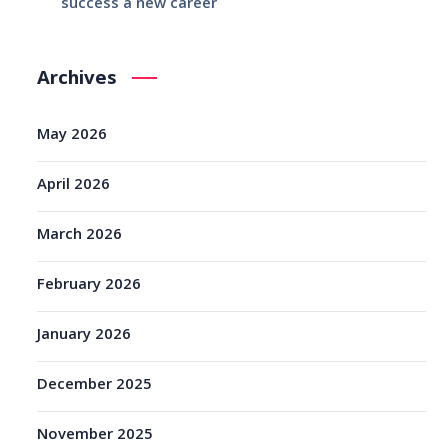
success a new career
Archives
May 2026
April 2026
March 2026
February 2026
January 2026
December 2025
November 2025