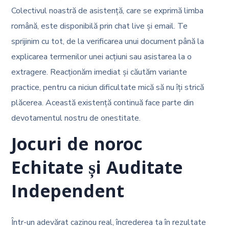
Colectivul noastră de asistență, care se exprimă limba
română, este disponibilă prin chat live și email. Te
sprijinim cu tot, de la verificarea unui document până la
explicarea termenilor unei acțiuni sau asistarea la o
extragere. Reacționăm imediat și căutăm variante
practice, pentru ca niciun dificultate mică să nu îți strică
plăcerea. Această existență continuă face parte din
devotamentul nostru de onestitate.
Jocuri de noroc
Echitate și Auditate
Independent
Într-un adevărat cazinou real, încrederea ta în rezultate