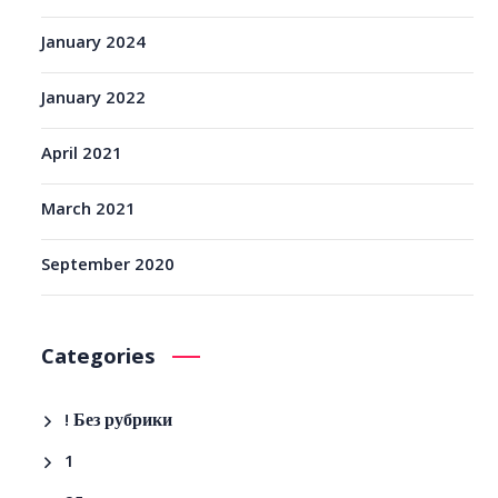
January 2024
January 2022
April 2021
March 2021
September 2020
Categories
! Без рубрики
1