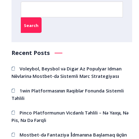
Search
Recent Posts
Voleybol, Beysbol və Digər Az Populyar Idman
Növlərinə Mostbet-də Sistemli Mərc Strategiyası
1win Platformasının Rəqiblər Fonunda Sistemli
Təhlili
Pinco Platformunun Vicdanlı Təhlili – Nə Yaxşı, Nə
Pis, Nə Də Fərqli
Mostbet-də Fantaziya İdmanına Başlamaq üçün