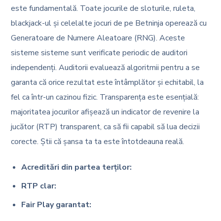
este fundamentală. Toate jocurile de sloturile, ruleta,
blackjack-ul și celelalte jocuri de pe Betninja operează cu
Generatoare de Numere Aleatoare (RNG). Aceste
sisteme sisteme sunt verificate periodic de auditori
independenți. Auditorii evaluează algoritmii pentru a se
garanta că orice rezultat este întâmplător și echitabil, la
fel ca într-un cazinou fizic. Transparența este esențială:
majoritatea jocurilor afișează un indicator de revenire la
jucător (RTP) transparent, ca să fii capabil să lua decizii
corecte. Știi că șansa ta ta este întotdeauna reală.
Acreditări din partea terților:
RTP clar:
Fair Play garantat: