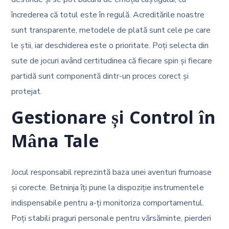
încrederea că totul este în regulă. Acreditările noastre
sunt transparente, metodele de plată sunt cele pe care
le știi, iar deschiderea este o prioritate. Poți selecta din
sute de jocuri având certitudinea că fiecare spin și fiecare
partidă sunt componentă dintr-un proces corect și
protejat.
Gestionare și Control în
Mâna Tale
Jocul responsabil reprezintă baza unei aventuri frumoase
și corecte. Betninja îți pune la dispoziție instrumentele
indispensabile pentru a-ți monitoriza comportamentul.
Poți stabili praguri personale pentru vărsăminte, pierderi