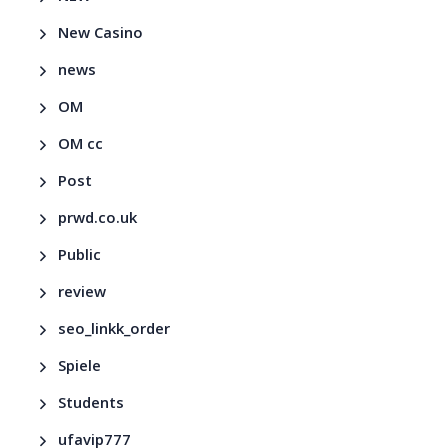
New Casino
news
OM
OM cc
Post
prwd.co.uk
Public
review
seo_linkk_order
Spiele
Students
ufavip777