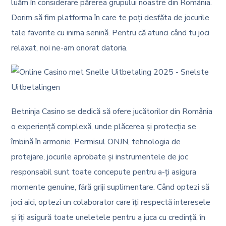
luăm în considerare părerea grupului noastre din România.
Dorim să fim platforma în care te poți desfăta de jocurile
tale favorite cu inima senină. Pentru că atunci când tu joci
relaxat, noi ne-am onorat datoria.
Betninja Casino se dedică să ofere jucătorilor din România
o experiență complexă, unde plăcerea și protecția se
îmbină în armonie. Permisul ONJN, tehnologia de
protejare, jocurile aprobate și instrumentele de joc
responsabil sunt toate concepute pentru a-ți asigura
momente genuine, fără griji suplimentare. Când optezi să
joci aici, optezi un colaborator care îți respectă interesele
și îți asigură toate uneletele pentru a juca cu credință, în