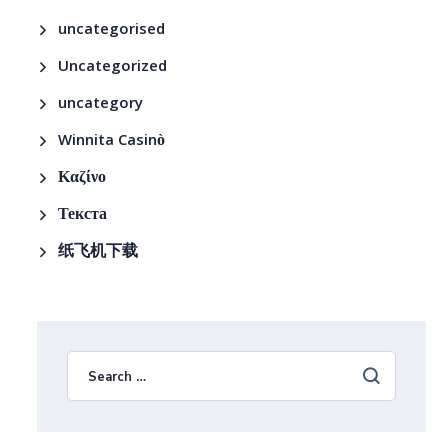
uncategorised
Uncategorized
uncategory
Winnita Casinò
Καζίνο
Текста
纸飞机下载