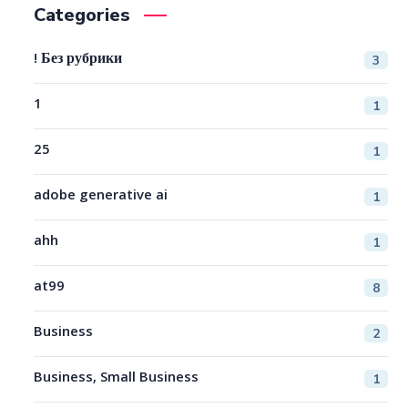
Categories
! Без рубрики
3
1
1
25
1
adobe generative ai
1
ahh
1
at99
8
Business
2
Business, Small Business
1