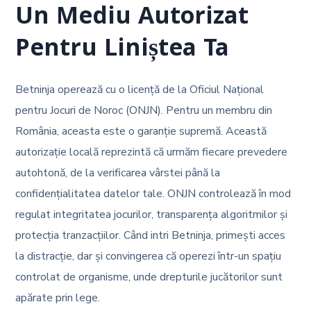
Un Mediu Autorizat
Pentru Liniștea Ta
Betninja operează cu o licență de la Oficiul Național
pentru Jocuri de Noroc (ONJN). Pentru un membru din
România, aceasta este o garanție supremă. Această
autorizație locală reprezintă că urmăm fiecare prevedere
autohtonă, de la verificarea vârstei până la
confidențialitatea datelor tale. ONJN controlează în mod
regulat integritatea jocurilor, transparența algoritmilor și
protecția tranzacțiilor. Când intri Betninja, primești acces
la distracție, dar și convingerea că operezi într-un spațiu
controlat de organisme, unde drepturile jucătorilor sunt
apărate prin lege.