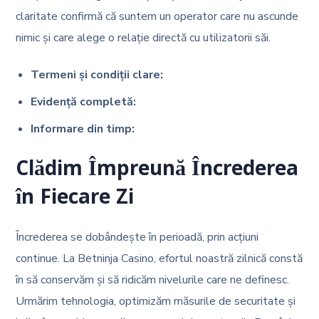
claritate confirmă că suntem un operator care nu ascunde
nimic și care alege o relație directă cu utilizatorii săi.
Termeni și condiții clare:
Evidență completă:
Informare din timp:
Clădim Împreună Încrederea
în Fiecare Zi
Încrederea se dobândește în perioadă, prin acțiuni
continue. La Betninja Casino, efortul noastră zilnică constă
în să conservăm și să ridicăm nivelurile care ne definesc.
Urmărim tehnologia, optimizăm măsurile de securitate și