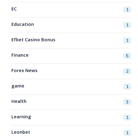
EC
1
Education
1
Efbet Casino Bonus
1
Finance
5
Forex News
2
game
1
Health
3
Learning
1
Leonbet
1