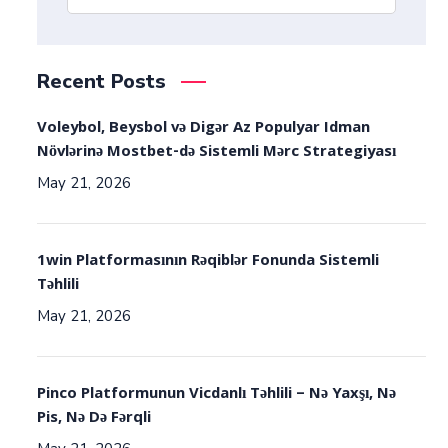
Recent Posts
Voleybol, Beysbol və Digər Az Populyar Idman
Növlərinə Mostbet-də Sistemli Mərc Strategiyası
May 21, 2026
1win Platformasının Rəqiblər Fonunda Sistemli
Təhlili
May 21, 2026
Pinco Platformunun Vicdanlı Təhlili – Nə Yaxşı, Nə
Pis, Nə Də Fərqli