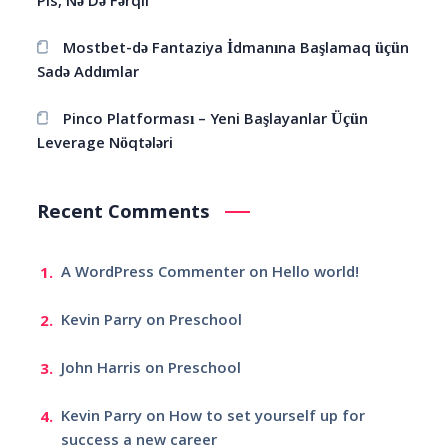
Pis, Nə Də Fərqli
Mostbet-də Fantaziya İdmanına Başlamaq üçün
Sadə Addımlar
Pinco Platforması – Yeni Başlayanlar Üçün
Leverage Nöqtələri
Recent Comments
A WordPress Commenter
on
Hello world!
Kevin Parry
on
Preschool
John Harris
on
Preschool
Kevin Parry
on
How to set yourself up for
success a new career