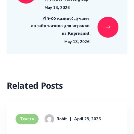
May 13, 2026
Pin-co казино: лучшее
онлайн-казино для игроков
из Киргизии!
May 13, 2026
Related Posts
Rohit
April 23, 2026
Текста