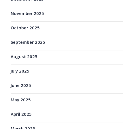
November 2025
October 2025
September 2025
August 2025
July 2025
June 2025
May 2025
April 2025