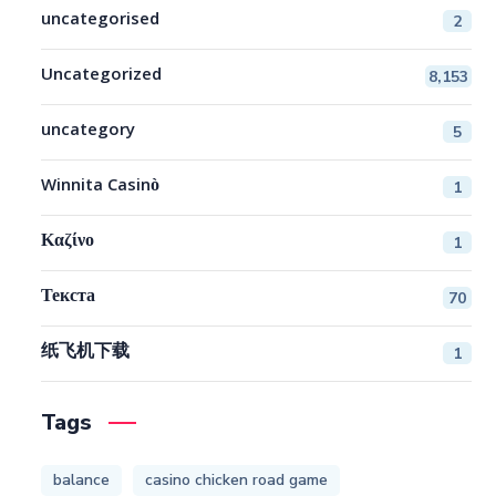
uncategorised
2
Uncategorized
8,153
uncategory
5
Winnita Casinò
1
Καζίνο
1
Текста
70
纸飞机下载
1
Tags
balance
casino chicken road game