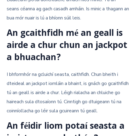
seans céanna ag gach casadh amháin. Is minic a thagann an
bua mór nuair is lú a bhíonn súil leis.
An gcaithfidh mé an geall is
airde a chur chun an jackpot
a bhuachan?
I bhformhór na gcluichí seasta, caithfidh. Chun bheith i
dteideal an jackpot iomláin a bhaint, is gnách go gcaithfidh
tú an geall is airde a chur. Léigh rialacha an chluiche go
haireach sula dtosaíonn tú. Cinntigh go dtuigeann tú na
coinníollacha go léir sula gcuireann tú geall.
An féidir liom potaí seasta a