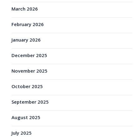
March 2026
February 2026
January 2026
December 2025
November 2025
October 2025
September 2025
August 2025
July 2025