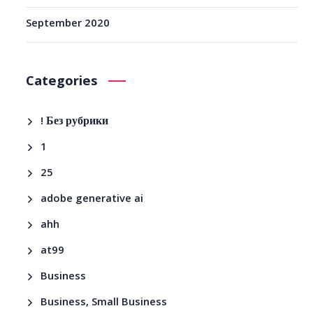
September 2020
Categories
! Без рубрики
1
25
adobe generative ai
ahh
at99
Business
Business, Small Business