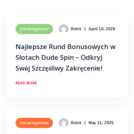
Rohit
April 16, 2026
Uncategorized
Najlepsze Rund Bonusowych w
Slotach Dude Spin – Odkryj
Swój Szczęśliwy Zakręcenie!
READ MORE
Rohit
May 21, 2025
Uncategorized