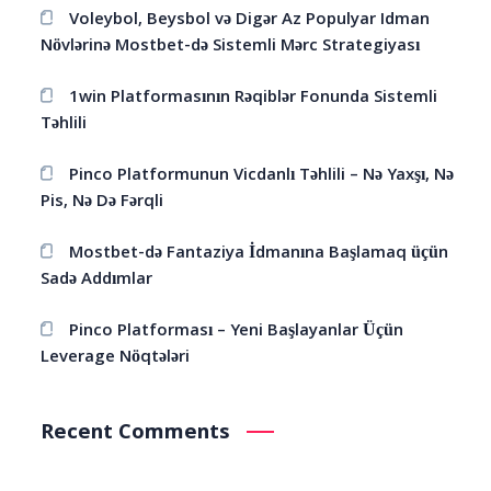
Voleybol, Beysbol və Digər Az Populyar Idman
Növlərinə Mostbet-də Sistemli Mərc Strategiyası
1win Platformasının Rəqiblər Fonunda Sistemli
Təhlili
Pinco Platformunun Vicdanlı Təhlili – Nə Yaxşı, Nə
Pis, Nə Də Fərqli
Mostbet-də Fantaziya İdmanına Başlamaq üçün
Sadə Addımlar
Pinco Platforması – Yeni Başlayanlar Üçün
Leverage Nöqtələri
Recent Comments