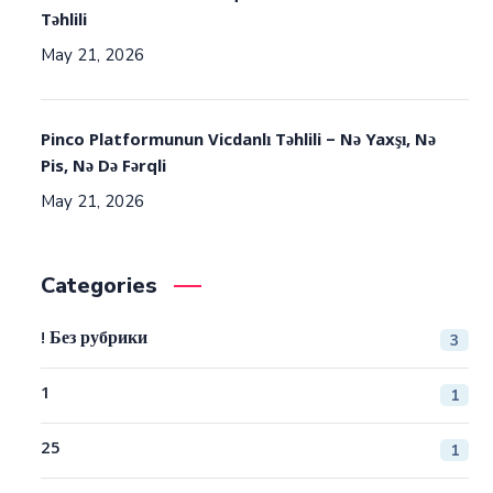
Təhlili
May 21, 2026
Pinco Platformunun Vicdanlı Təhlili – Nə Yaxşı, Nə
Pis, Nə Də Fərqli
May 21, 2026
Categories
! Без рубрики
3
1
1
25
1