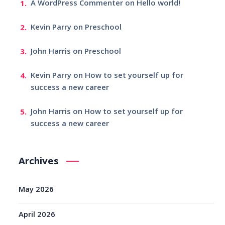
A WordPress Commenter
on
Hello world!
Kevin Parry
on
Preschool
John Harris
on
Preschool
Kevin Parry
on
How to set yourself up for
success a new career
John Harris
on
How to set yourself up for
success a new career
Archives
May 2026
April 2026