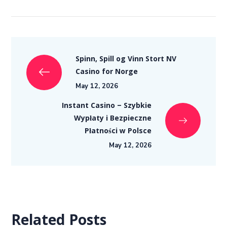
Spinn, Spill og Vinn Stort NV
Casino for Norge
May 12, 2026
Instant Casino – Szybkie
Wypłaty i Bezpieczne
Płatności w Polsce
May 12, 2026
Related Posts