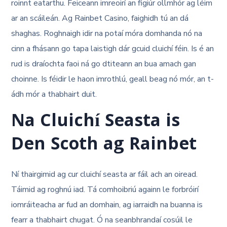
roinnt eatarthu. Feiceann imreoirí an figiúr ollmhór ag léim
ar an scáileán. Ag Rainbet Casino, faighidh tú an dá
shaghas. Roghnaigh idir na potaí móra domhanda nó na
cinn a fhásann go tapa laistigh dár gcuid cluichí féin. Is é an
rud is draíochta faoi ná go dtiteann an bua amach gan
choinne. Is féidir le haon imrothlú, geall beag nó mór, an t-
ádh mór a thabhairt duit.
Na Cluichí Seasta is
Den Scoth ag Rainbet
Ní thairgimid ag cur cluichí seasta ar fáil ach an oiread.
Táimid ag roghnú iad. Tá comhoibriú againn le forbróirí
iomráiteacha ar fud an domhain, ag iarraidh na buanna is
fearr a thabhairt chugat. Ó na seanbhrandaí cosúil le