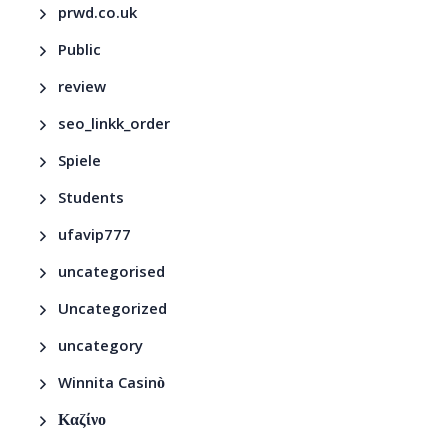
prwd.co.uk
Public
review
seo_linkk_order
Spiele
Students
ufavip777
uncategorised
Uncategorized
uncategory
Winnita Casinò
Καζίνο