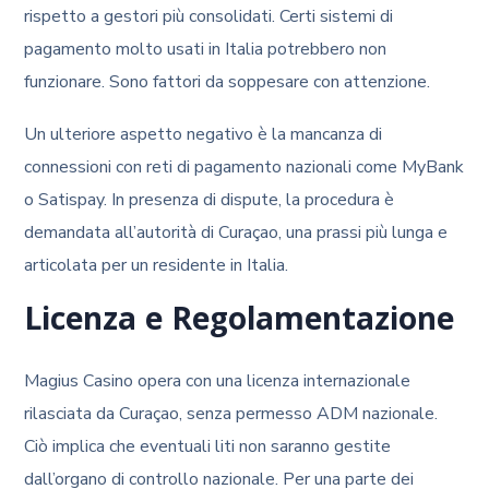
rispetto a gestori più consolidati. Certi sistemi di
pagamento molto usati in Italia potrebbero non
funzionare. Sono fattori da soppesare con attenzione.
Un ulteriore aspetto negativo è la mancanza di
connessioni con reti di pagamento nazionali come MyBank
o Satispay. In presenza di dispute, la procedura è
demandata all’autorità di Curaçao, una prassi più lunga e
articolata per un residente in Italia.
Licenza e Regolamentazione
Magius Casino opera con una licenza internazionale
rilasciata da Curaçao, senza permesso ADM nazionale.
Ciò implica che eventuali liti non saranno gestite
dall’organo di controllo nazionale. Per una parte dei