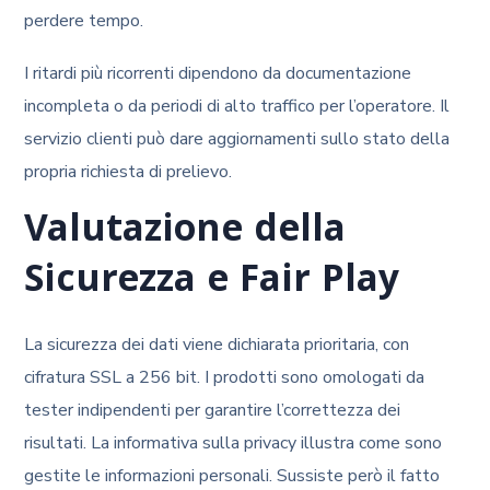
perdere tempo.
I ritardi più ricorrenti dipendono da documentazione
incompleta o da periodi di alto traffico per l’operatore. Il
servizio clienti può dare aggiornamenti sullo stato della
propria richiesta di prelievo.
Valutazione della
Sicurezza e Fair Play
La sicurezza dei dati viene dichiarata prioritaria, con
cifratura SSL a 256 bit. I prodotti sono omologati da
tester indipendenti per garantire l’correttezza dei
risultati. La informativa sulla privacy illustra come sono
gestite le informazioni personali. Sussiste però il fatto