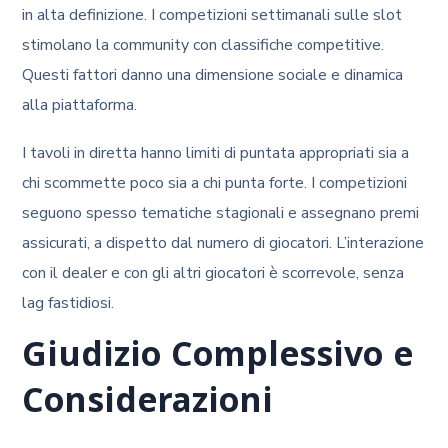
in alta definizione. I competizioni settimanali sulle slot
stimolano la community con classifiche competitive.
Questi fattori danno una dimensione sociale e dinamica
alla piattaforma.
I tavoli in diretta hanno limiti di puntata appropriati sia a
chi scommette poco sia a chi punta forte. I competizioni
seguono spesso tematiche stagionali e assegnano premi
assicurati, a dispetto dal numero di giocatori. L’interazione
con il dealer e con gli altri giocatori è scorrevole, senza
lag fastidiosi.
Giudizio Complessivo e
Considerazioni