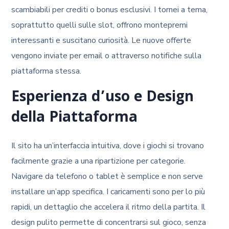
scambiabili per crediti o bonus esclusivi. I tornei a tema,
soprattutto quelli sulle slot, offrono montepremi
interessanti e suscitano curiosità. Le nuove offerte
vengono inviate per email o attraverso notifiche sulla
piattaforma stessa.
Esperienza d’uso e Design
della Piattaforma
Il sito ha un’interfaccia intuitiva, dove i giochi si trovano
facilmente grazie a una ripartizione per categorie.
Navigare da telefono o tablet è semplice e non serve
installare un’app specifica. I caricamenti sono per lo più
rapidi, un dettaglio che accelera il ritmo della partita. Il
design pulito permette di concentrarsi sul gioco, senza