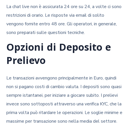
La chat live non è assicurata 24 ore su 24, a volte ci sono
restrizioni di orario. Le risposte via email di solito
vengono fornite entro 48 ore. Gli operatori, in generale,
sono preparati sulle questioni tecniche.
Opzioni di Deposito e
Prelievo
Le transazioni avvengono principalmente in Euro, quindi
non si pagano costi di cambio valuta. I depositi sono quasi
sempre istantanei, per iniziare a giocare subito. I prelievi
invece sono sottoposti attraverso una verifica KYC, che la
prima volta può ritardare le operazioni. Le soglie minime e
massime per transazione sono nella media del settore.