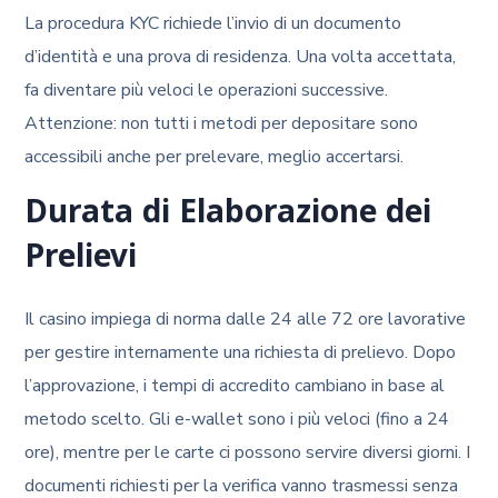
La procedura KYC richiede l’invio di un documento
d’identità e una prova di residenza. Una volta accettata,
fa diventare più veloci le operazioni successive.
Attenzione: non tutti i metodi per depositare sono
accessibili anche per prelevare, meglio accertarsi.
Durata di Elaborazione dei
Prelievi
Il casino impiega di norma dalle 24 alle 72 ore lavorative
per gestire internamente una richiesta di prelievo. Dopo
l’approvazione, i tempi di accredito cambiano in base al
metodo scelto. Gli e-wallet sono i più veloci (fino a 24
ore), mentre per le carte ci possono servire diversi giorni. I
documenti richiesti per la verifica vanno trasmessi senza