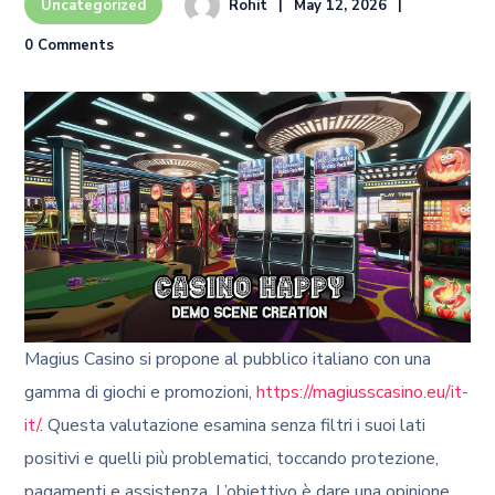
Rohit
May 12, 2026
Uncategorized
0 Comments
Magius Casino si propone al pubblico italiano con una
gamma di giochi e promozioni,
https://magiusscasino.eu/it-
it/
. Questa valutazione esamina senza filtri i suoi lati
positivi e quelli più problematici, toccando protezione,
pagamenti e assistenza. L’obiettivo è dare una opinione