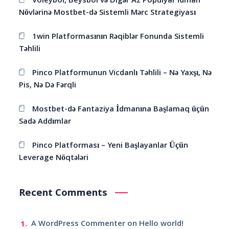
Voleybol, Beysbol və Digər Az Populyar Idman
Növlərinə Mostbet-də Sistemli Mərc Strategiyası
1win Platformasının Rəqiblər Fonunda Sistemli
Təhlili
Pinco Platformunun Vicdanlı Təhlili – Nə Yaxşı, Nə
Pis, Nə Də Fərqli
Mostbet-də Fantaziya İdmanına Başlamaq üçün
Sadə Addımlar
Pinco Platforması – Yeni Başlayanlar Üçün
Leverage Nöqtələri
Recent Comments
A WordPress Commenter
on
Hello world!