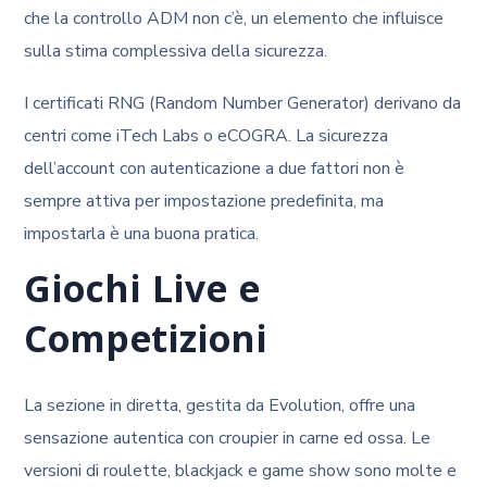
che la controllo ADM non c’è, un elemento che influisce
sulla stima complessiva della sicurezza.
I certificati RNG (Random Number Generator) derivano da
centri come iTech Labs o eCOGRA. La sicurezza
dell’account con autenticazione a due fattori non è
sempre attiva per impostazione predefinita, ma
impostarla è una buona pratica.
Giochi Live e
Competizioni
La sezione in diretta, gestita da Evolution, offre una
sensazione autentica con croupier in carne ed ossa. Le
versioni di roulette, blackjack e game show sono molte e