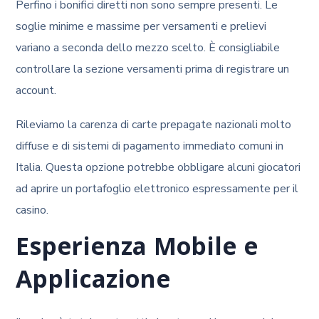
Perfino i bonifici diretti non sono sempre presenti. Le
soglie minime e massime per versamenti e prelievi
variano a seconda dello mezzo scelto. È consigliabile
controllare la sezione versamenti prima di registrare un
account.
Rileviamo la carenza di carte prepagate nazionali molto
diffuse e di sistemi di pagamento immediato comuni in
Italia. Questa opzione potrebbe obbligare alcuni giocatori
ad aprire un portafoglio elettronico espressamente per il
casino.
Esperienza Mobile e
Applicazione