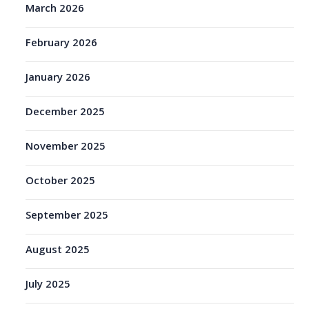
March 2026
February 2026
January 2026
December 2025
November 2025
October 2025
September 2025
August 2025
July 2025