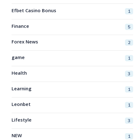
Efbet Casino Bonus
1
Finance
5
Forex News
2
game
1
Health
3
Learning
1
Leonbet
1
Lifestyle
3
NEW
1