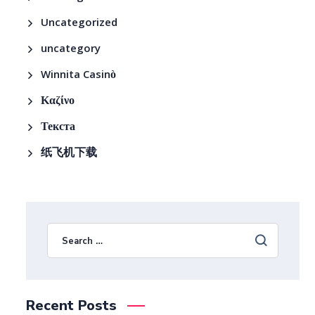
Uncategorized
uncategory
Winnita Casinò
Καζίνο
Текста
纸飞机下载
Recent Posts