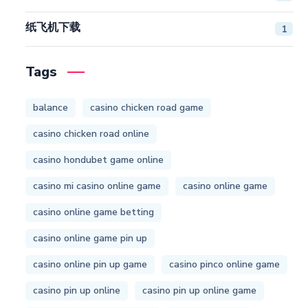
纸飞机下载
1
Tags
balance
casino chicken road game
casino chicken road online
casino hondubet game online
casino mi casino online game
casino online game
casino online game betting
casino online game pin up
casino online pin up game
casino pinco online game
casino pin up online
casino pin up online game