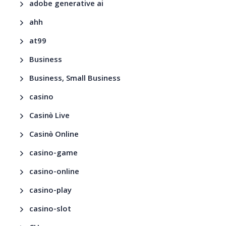
adobe generative ai
ahh
at99
Business
Business, Small Business
casino
Casinò Live
Casinò Online
casino-game
casino-online
casino-play
casino-slot