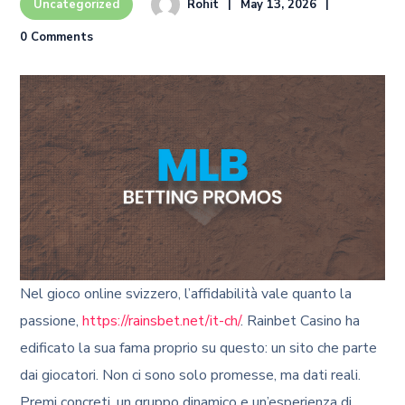
Rohit
May 13, 2026
Uncategorized
0 Comments
Nel gioco online svizzero, l’affidabilità vale quanto la
passione,
https://rainsbet.net/it-ch/
. Rainbet Casino ha
edificato la sua fama proprio su questo: un sito che parte
dai giocatori. Non ci sono solo promesse, ma dati reali.
Premi concreti, un gruppo dinamico e un’esperienza di