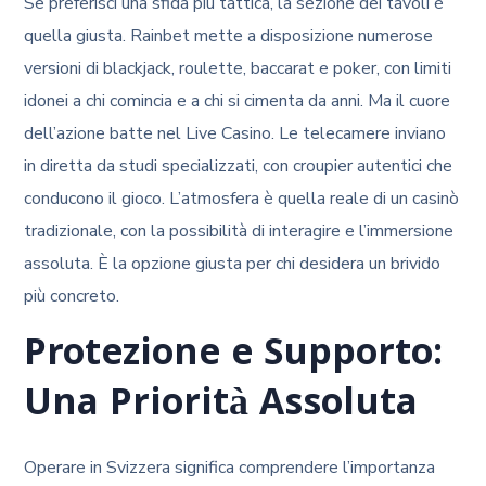
Se preferisci una sfida più tattica, la sezione dei tavoli è
quella giusta. Rainbet mette a disposizione numerose
versioni di blackjack, roulette, baccarat e poker, con limiti
idonei a chi comincia e a chi si cimenta da anni. Ma il cuore
dell’azione batte nel Live Casino. Le telecamere inviano
in diretta da studi specializzati, con croupier autentici che
conducono il gioco. L’atmosfera è quella reale di un casinò
tradizionale, con la possibilità di interagire e l’immersione
assoluta. È la opzione giusta per chi desidera un brivido
più concreto.
Protezione e Supporto:
Una Priorità Assoluta
Operare in Svizzera significa comprendere l’importanza