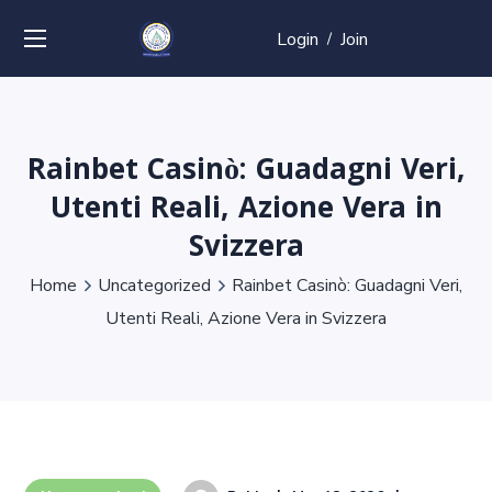
Login
Join
/
Rainbet Casinò: Guadagni Veri,
Utenti Reali, Azione Vera in
Svizzera
Home
Uncategorized
Rainbet Casinò: Guadagni Veri,
Utenti Reali, Azione Vera in Svizzera