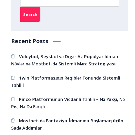
Search
Recent Posts
Voleybol, Beysbol və Digər Az Populyar Idman
Növlərinə Mostbet-də Sistemli Mərc Strategiyası
1win Platformasının Rəqiblər Fonunda Sistemli
Təhlili
Pinco Platformunun Vicdanlı Təhlili – Nə Yaxşı, Nə
Pis, Nə Də Fərqli
Mostbet-də Fantaziya İdmanına Başlamaq üçün
Sadə Addımlar