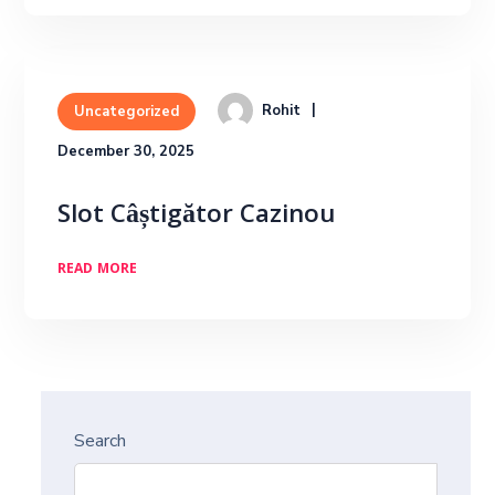
Rohit
Uncategorized
December 30, 2025
Slot Câștigător Cazinou
READ MORE
Search