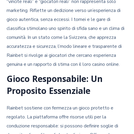
“vincite reali” e “giocatori reali” non rappresenta solo
marketing. Riflette un dedizione verso un’esperienza di
gioco autentica, senza eccessi. I tornei e le gare di
classifica stimolano uno spirito di sfida sano e un clima di
comunità. In un stato come la Svizzera, che apprezza
accuratezza e sicurezza, l’modo lineare e trasparente di
Rainbet si rivolge ai giocatori che cercano esperienza
genuina e un rapporto di stima con il loro casino online.
Gioco Responsabile: Un
Proposito Essenziale
Rainbet sostiene con fermezza un gioco protetto e
regolato. La piattaforma offre risorse utili per la
conduzione responsabile: si possono definire soglie di