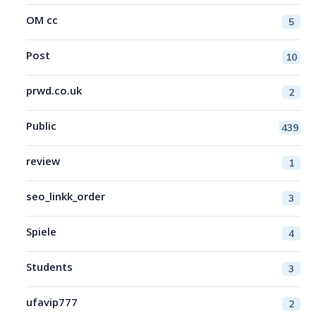
OM cc
5
Post
10
prwd.co.uk
2
Public
439
review
1
seo_linkk_order
3
Spiele
4
Students
3
ufavip777
2