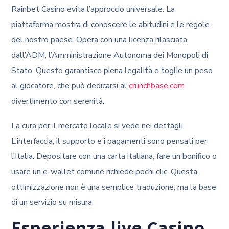
Rainbet Casino evita l’approccio universale. La
piattaforma mostra di conoscere le abitudini e le regole
del nostro paese. Opera con una licenza rilasciata
dall’ADM, l’Amministrazione Autonoma dei Monopoli di
Stato. Questo garantisce piena legalità e toglie un peso
al giocatore, che può dedicarsi al
crunchbase.com
divertimento con serenità.
La cura per il mercato locale si vede nei dettagli.
L’interfaccia, il supporto e i pagamenti sono pensati per
l’Italia. Depositare con una carta italiana, fare un bonifico o
usare un e-wallet comune richiede pochi clic. Questa
ottimizzazione non è una semplice traduzione, ma la base
di un servizio su misura.