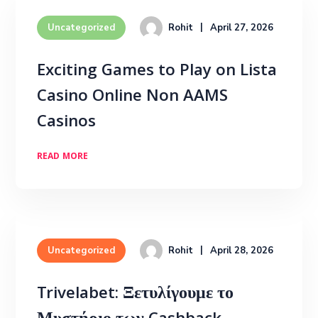
Rohit
April 27, 2026
Uncategorized
Exciting Games to Play on Lista
Casino Online Non AAMS
Casinos
READ MORE
Rohit
April 28, 2026
Uncategorized
Trivelabet: Ξετυλίγουμε το