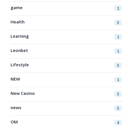
game
1
Health
3
Learning
1
Leonbet
1
Lifestyle
3
NEW
1
New Casino
3
news
3
OM
4