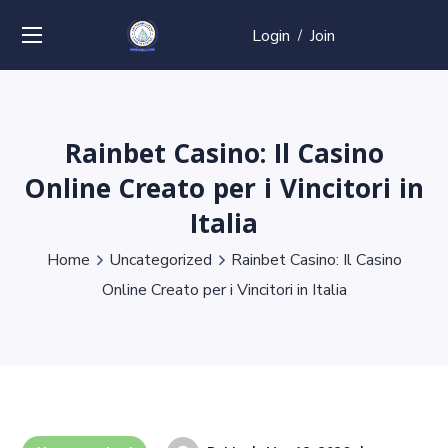
Login
Join
/
Rainbet Casino: Il Casino
Online Creato per i Vincitori in
Italia
Home
Uncategorized
Rainbet Casino: Il Casino
Online Creato per i Vincitori in Italia