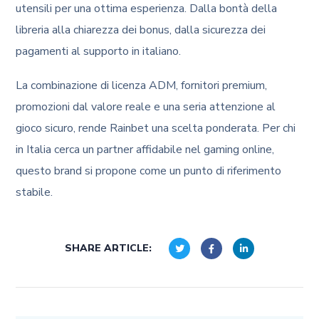
utensili per una ottima esperienza. Dalla bontà della
libreria alla chiarezza dei bonus, dalla sicurezza dei
pagamenti al supporto in italiano.
La combinazione di licenza ADM, fornitori premium,
promozioni dal valore reale e una seria attenzione al
gioco sicuro, rende Rainbet una scelta ponderata. Per chi
in Italia cerca un partner affidabile nel gaming online,
questo brand si propone come un punto di riferimento
stabile.
SHARE ARTICLE: