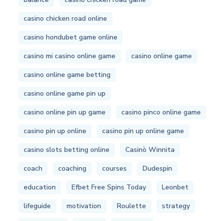
casino chicken road online
casino hondubet game online
casino mi casino online game
casino online game
casino online game betting
casino online game pin up
casino online pin up game
casino pinco online game
casino pin up online
casino pin up online game
casino slots betting online
Casinò Winnita
coach
coaching
courses
Dudespin
education
Efbet Free Spins Today
Leonbet
lifeguide
motivation
Roulette
strategy