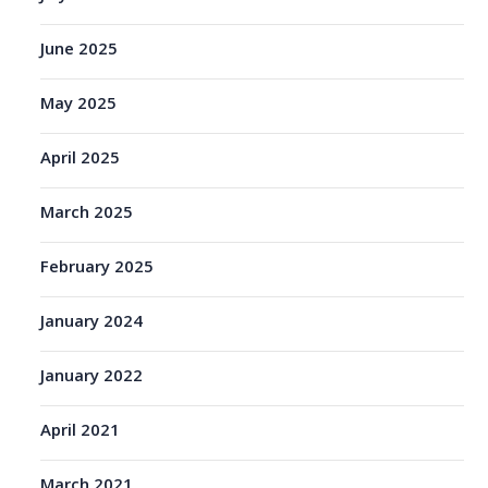
June 2025
May 2025
April 2025
March 2025
February 2025
January 2024
January 2022
April 2021
March 2021