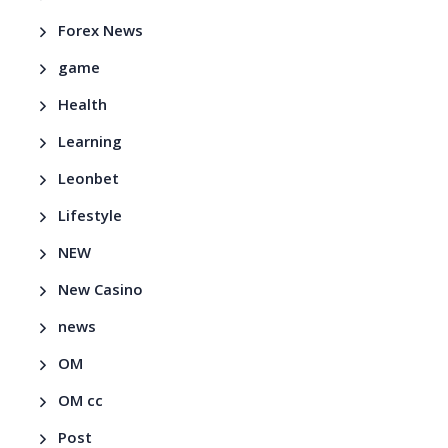
Forex News
game
Health
Learning
Leonbet
Lifestyle
NEW
New Casino
news
OM
OM cc
Post