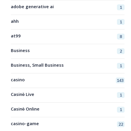
adobe generative ai
1
ahh
1
at99
8
Business
2
Business, Small Business
1
casino
143
Casinò Live
1
Casinò Online
1
casino-game
22