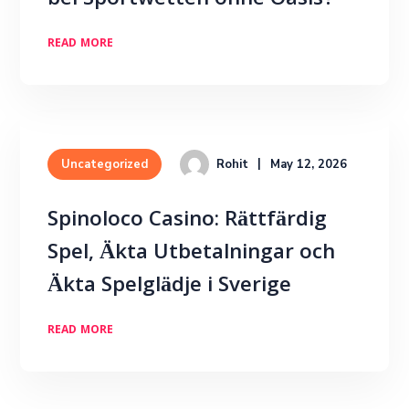
bei Sportwetten ohne Oasis?
READ MORE
Rohit
May 12, 2026
Uncategorized
Spinoloco Casino: Rättfärdig
Spel, Äkta Utbetalningar och
Äkta Spelglädje i Sverige
READ MORE