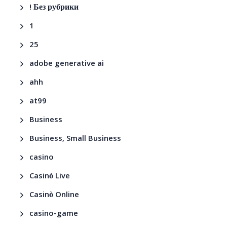
! Без рубрики
1
25
adobe generative ai
ahh
at99
Business
Business, Small Business
casino
Casinò Live
Casinò Online
casino-game