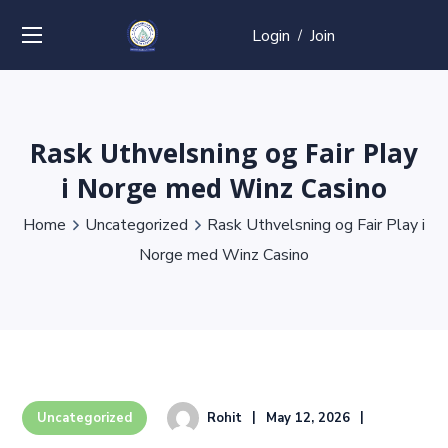
Login
Join
/
Rask Uthvelsning og Fair Play
i Norge med Winz Casino
Home
Uncategorized
Rask Uthvelsning og Fair Play i
Norge med Winz Casino
Rohit
May 12, 2026
Uncategorized