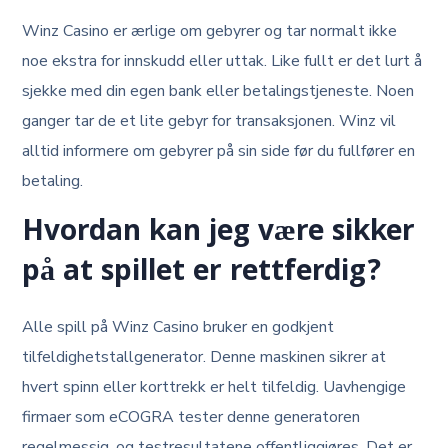
Winz Casino er ærlige om gebyrer og tar normalt ikke
noe ekstra for innskudd eller uttak. Like fullt er det lurt å
sjekke med din egen bank eller betalingstjeneste. Noen
ganger tar de et lite gebyr for transaksjonen. Winz vil
alltid informere om gebyrer på sin side før du fullfører en
betaling.
Hvordan kan jeg være sikker
på at spillet er rettferdig?
Alle spill på Winz Casino bruker en godkjent
tilfeldighetstallgenerator. Denne maskinen sikrer at
hvert spinn eller korttrekk er helt tilfeldig. Uavhengige
firmaer som eCOGRA tester denne generatoren
regelmessig, og testresultatene offentliggjøres. Det er