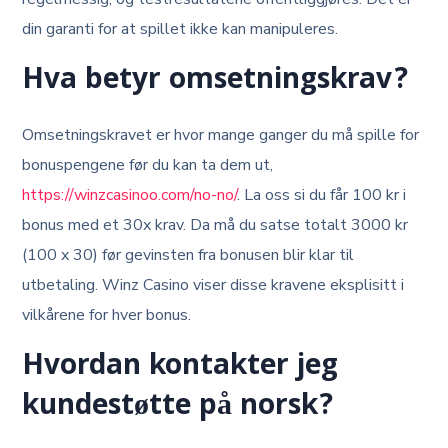
din garanti for at spillet ikke kan manipuleres.
Hva betyr omsetningskrav?
Omsetningskravet er hvor mange ganger du må spille for
bonuspengene før du kan ta dem ut,
https://winzcasinoo.com/no-no/
. La oss si du får 100 kr i
bonus med et 30x krav. Da må du satse totalt 3000 kr
(100 x 30) før gevinsten fra bonusen blir klar til
utbetaling. Winz Casino viser disse kravene eksplisitt i
vilkårene for hver bonus.
Hvordan kontakter jeg
kundestøtte på norsk?