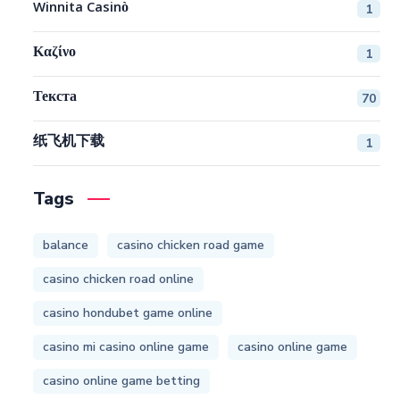
Winnita Casinò
1
Καζίνο
1
Текста
70
纸飞机下载
1
Tags
balance
casino chicken road game
casino chicken road online
casino hondubet game online
casino mi casino online game
casino online game
casino online game betting