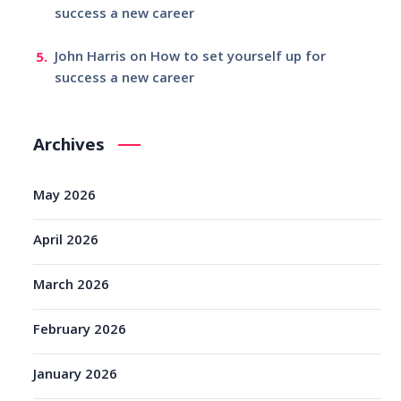
success a new career
John Harris
on
How to set yourself up for
success a new career
Archives
May 2026
April 2026
March 2026
February 2026
January 2026