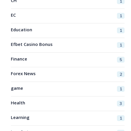
CH
1
EC
1
Education
1
Efbet Casino Bonus
1
Finance
5
Forex News
2
game
1
Health
3
Learning
1