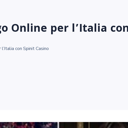
o Online per l’Italia co
l’Italia con Spinit Casino