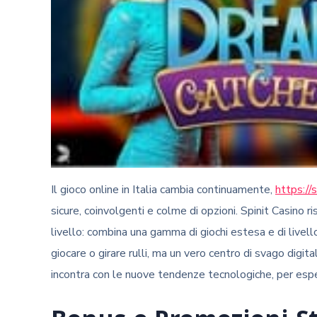
Il gioco online in Italia cambia continuamente,
https://s
sicure, coinvolgenti e colme di opzioni. Spinit Casino 
livello: combina una gamma di giochi estesa e di livello 
giocare o girare rulli, ma un vero centro di svago digita
incontra con le nuove tendenze tecnologiche, per espe