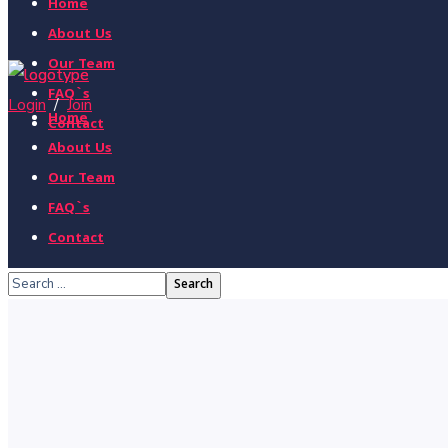
Home
About Us
Our Team
FAQ`s
Login
/
Join
Home
Contact
About Us
Our Team
FAQ`s
Contact