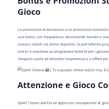
Bonus e Promozioni Stu
Gioco
Le promozioni di benvenuto e le promozioni ricorrenti r
suoi bonus con trasparenza, descrivendo termini e cond
classico match sul primo deposito, la piattaforma pro
scelte e mantiene un programma fedeltà per i giocato
Vengono usate ad arricchire l’esperienza e a offrire più
Attenzione e Gioco C
Spinit Casino adotta un approccio consapevole al gioc