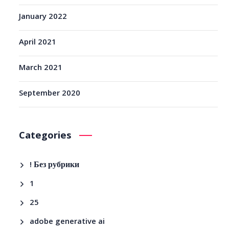
January 2022
April 2021
March 2021
September 2020
Categories
! Без рубрики
1
25
adobe generative ai