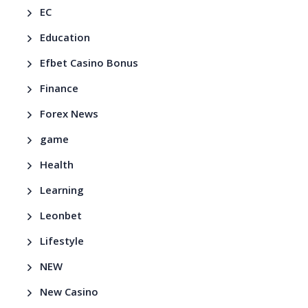
EC
Education
Efbet Casino Bonus
Finance
Forex News
game
Health
Learning
Leonbet
Lifestyle
NEW
New Casino