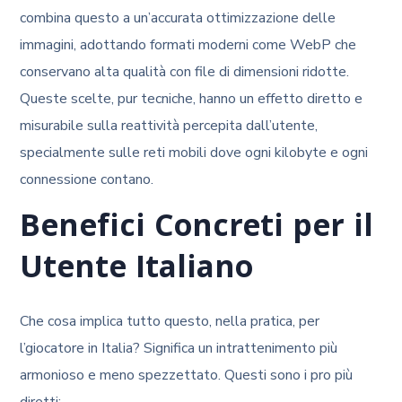
combina questo a un’accurata ottimizzazione delle
immagini, adottando formati moderni come WebP che
conservano alta qualità con file di dimensioni ridotte.
Queste scelte, pur tecniche, hanno un effetto diretto e
misurabile sulla reattività percepita dall’utente,
specialmente sulle reti mobili dove ogni kilobyte e ogni
connessione contano.
Benefici Concreti per il
Utente Italiano
Che cosa implica tutto questo, nella pratica, per
l’giocatore in Italia? Significa un intrattenimento più
armonioso e meno spezzettato. Questi sono i pro più
diretti: