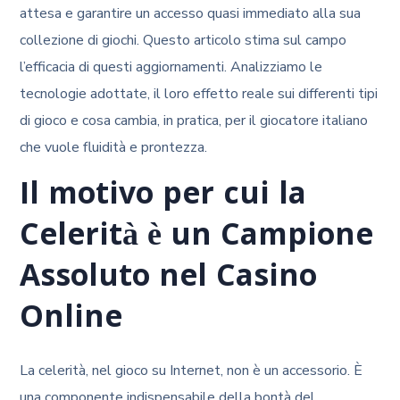
attesa e garantire un accesso quasi immediato alla sua
collezione di giochi. Questo articolo stima sul campo
l’efficacia di questi aggiornamenti. Analizziamo le
tecnologie adottate, il loro effetto reale sui differenti tipi
di gioco e cosa cambia, in pratica, per il giocatore italiano
che vuole fluidità e prontezza.
Il motivo per cui la
Celerità è un Campione
Assoluto nel Casino
Online
La celerità, nel gioco su Internet, non è un accessorio. È
una componente indispensabile della bontà del