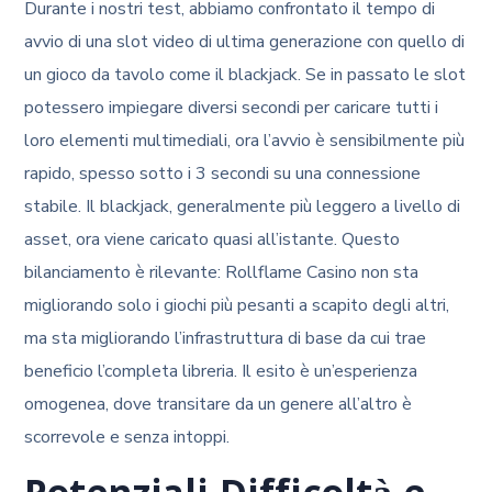
Durante i nostri test, abbiamo confrontato il tempo di
avvio di una slot video di ultima generazione con quello di
un gioco da tavolo come il blackjack. Se in passato le slot
potessero impiegare diversi secondi per caricare tutti i
loro elementi multimediali, ora l’avvio è sensibilmente più
rapido, spesso sotto i 3 secondi su una connessione
stabile. Il blackjack, generalmente più leggero a livello di
asset, ora viene caricato quasi all’istante. Questo
bilanciamento è rilevante: Rollflame Casino non sta
migliorando solo i giochi più pesanti a scapito degli altri,
ma sta migliorando l’infrastruttura di base da cui trae
beneficio l’completa libreria. Il esito è un’esperienza
omogenea, dove transitare da un genere all’altro è
scorrevole e senza intoppi.