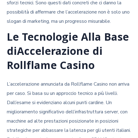
sforzi tecnici. Sono questi dati concreti che ci danno la
possibilità di affermare che l’accelerazione non è solo uno
slogan di marketing, ma un progresso misurabile.
Le Tecnologie Alla Base
diAccelerazione di
Rollflame Casino
L’accelerazione annunciata da Rollflame Casino non arriva
per caso. Si basa su un approccio tecnico a più livelli.
Dall’esame si evidenziano alcuni punti cardine. Un
miglioramento significativo dell’infrastruttura server, con
macchine ad alte prestazioni posizionate in posizioni
strategiche per abbassare la latenza per gli utenti italiani.