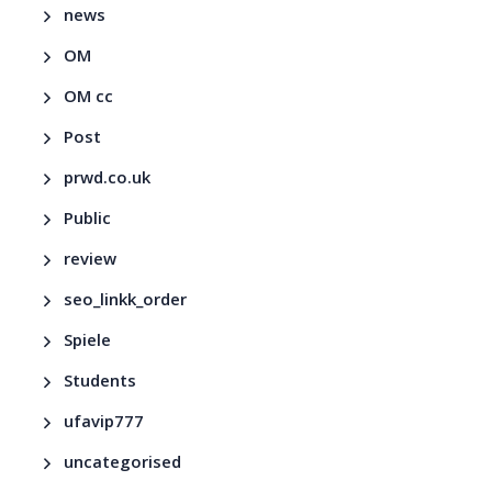
news
OM
OM cc
Post
prwd.co.uk
Public
review
seo_linkk_order
Spiele
Students
ufavip777
uncategorised