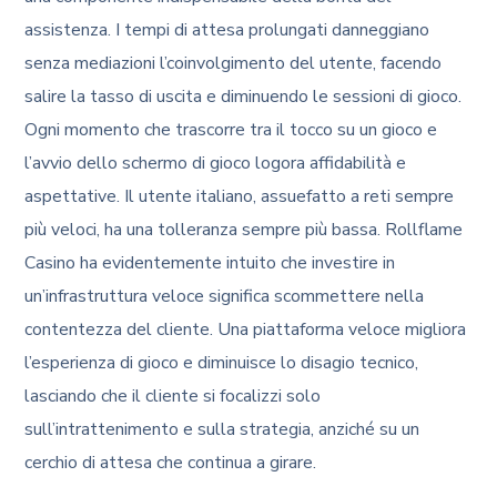
assistenza. I tempi di attesa prolungati danneggiano
senza mediazioni l’coinvolgimento del utente, facendo
salire la tasso di uscita e diminuendo le sessioni di gioco.
Ogni momento che trascorre tra il tocco su un gioco e
l’avvio dello schermo di gioco logora affidabilità e
aspettative. Il utente italiano, assuefatto a reti sempre
più veloci, ha una tolleranza sempre più bassa. Rollflame
Casino ha evidentemente intuito che investire in
un’infrastruttura veloce significa scommettere nella
contentezza del cliente. Una piattaforma veloce migliora
l’esperienza di gioco e diminuisce lo disagio tecnico,
lasciando che il cliente si focalizzi solo
sull’intrattenimento e sulla strategia, anziché su un
cerchio di attesa che continua a girare.