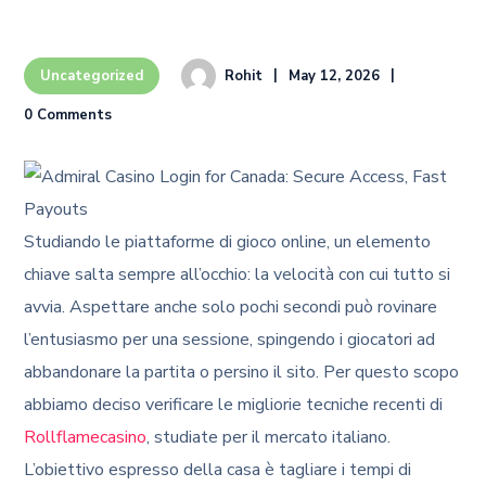
Rohit
May 12, 2026
Uncategorized
0 Comments
Studiando le piattaforme di gioco online, un elemento
chiave salta sempre all’occhio: la velocità con cui tutto si
avvia. Aspettare anche solo pochi secondi può rovinare
l’entusiasmo per una sessione, spingendo i giocatori ad
abbandonare la partita o persino il sito. Per questo scopo
abbiamo deciso verificare le migliorie tecniche recenti di
Rollflamecasino
, studiate per il mercato italiano.
L’obiettivo espresso della casa è tagliare i tempi di