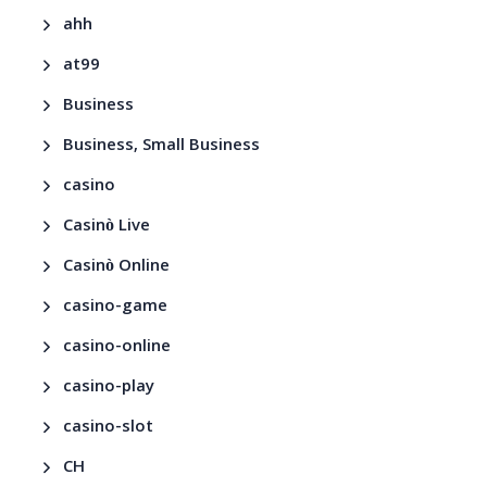
ahh
at99
Business
Business, Small Business
casino
Casinò Live
Casinò Online
casino-game
casino-online
casino-play
casino-slot
CH