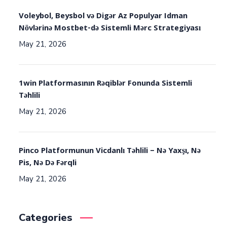
Voleybol, Beysbol və Digər Az Populyar Idman
Növlərinə Mostbet-də Sistemli Mərc Strategiyası
May 21, 2026
1win Platformasının Rəqiblər Fonunda Sistemli
Təhlili
May 21, 2026
Pinco Platformunun Vicdanlı Təhlili – Nə Yaxşı, Nə
Pis, Nə Də Fərqli
May 21, 2026
Categories