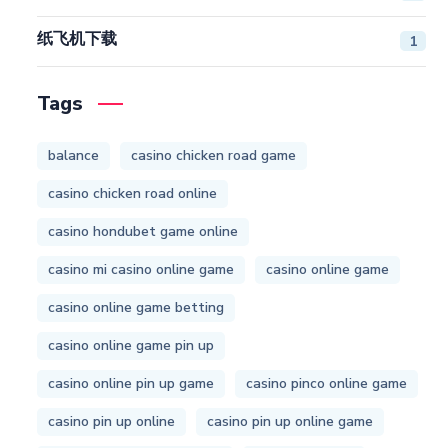
纸飞机下载
1
Tags
balance
casino chicken road game
casino chicken road online
casino hondubet game online
casino mi casino online game
casino online game
casino online game betting
casino online game pin up
casino online pin up game
casino pinco online game
casino pin up online
casino pin up online game