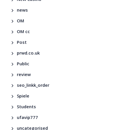
New Casino
news
OM
OM cc
Post
prwd.co.uk
Public
review
seo_linkk_order
Spiele
Students
ufavip777
uncategorised