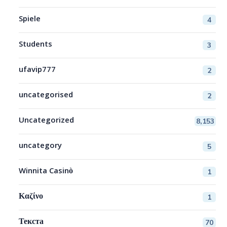
Spiele
4
Students
3
ufavip777
2
uncategorised
2
Uncategorized
8,153
uncategory
5
Winnita Casinò
1
Καζίνο
1
Текста
70