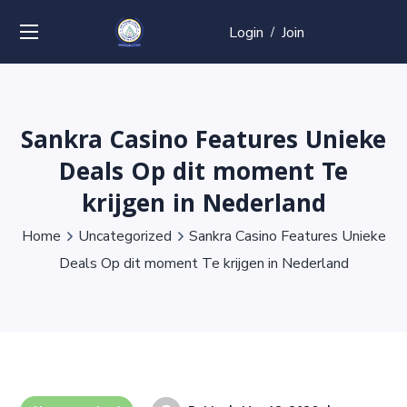
Login
Join
/
Sankra Casino Features Unieke
Deals Op dit moment Te
krijgen in Nederland
Home
Uncategorized
Sankra Casino Features Unieke
Deals Op dit moment Te krijgen in Nederland