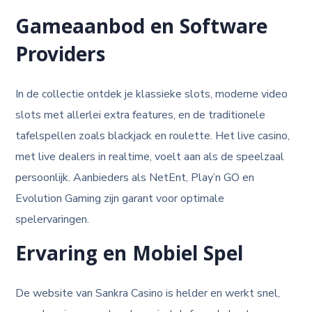
Gameaanbod en Software
Providers
In de collectie ontdek je klassieke slots, moderne video
slots met allerlei extra features, en de traditionele
tafelspellen zoals blackjack en roulette. Het live casino,
met live dealers in realtime, voelt aan als de speelzaal
persoonlijk. Aanbieders als NetEnt, Play’n GO en
Evolution Gaming zijn garant voor optimale
spelervaringen.
Ervaring en Mobiel Spel
De website van Sankra Casino is helder en werkt snel,