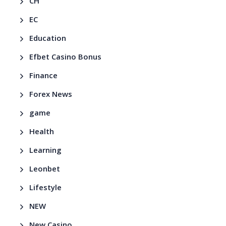
CH
EC
Education
Efbet Casino Bonus
Finance
Forex News
game
Health
Learning
Leonbet
Lifestyle
NEW