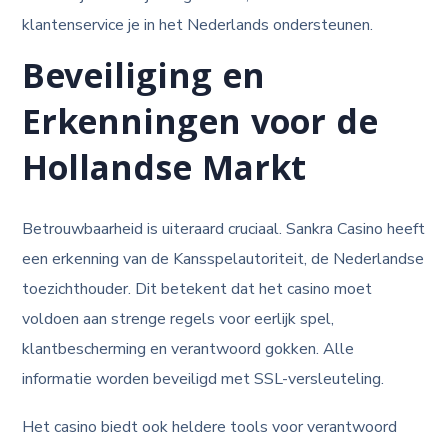
klantenservice je in het Nederlands ondersteunen.
Beveiliging en
Erkenningen voor de
Hollandse Markt
Betrouwbaarheid is uiteraard cruciaal. Sankra Casino heeft
een erkenning van de Kansspelautoriteit, de Nederlandse
toezichthouder. Dit betekent dat het casino moet
voldoen aan strenge regels voor eerlijk spel,
klantbescherming en verantwoord gokken. Alle
informatie worden beveiligd met SSL-versleuteling.
Het casino biedt ook heldere tools voor verantwoord