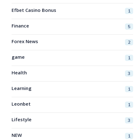
Efbet Casino Bonus
1
Finance
5
Forex News
2
game
1
Health
3
Learning
1
Leonbet
1
Lifestyle
3
NEW
1