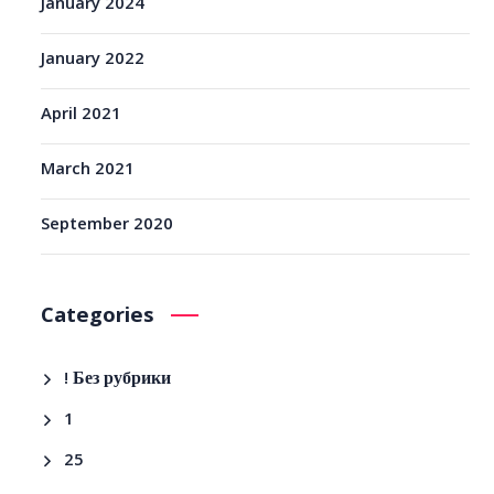
January 2024
January 2022
April 2021
March 2021
September 2020
Categories
! Без рубрики
1
25