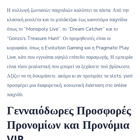
Η συλλογή ζωντανών παιχνιδιών καλύπτει τα πάντα. Από την
κλασική ρουλέτα και το μπλάκτζακ έως καινοτόμα παιχνίδια
όπως το “Monopoly Live”, το “Dream Catcher” και το
“Gonzo’s Treasure Hunt”. Οι προμηθευτές είναι οι
κορυφαίοι, όπως η Evolution Gaming και η Pragmatic Play
Live, κάτι που εγγυάται υψηλό επίπεδο παραγωγής. Η εμπειρία
είναι τόσο ρεαλιστική που μπορεί να ξεχάσετε πού βρίσκεστε.
Αξίζει να τη δοκιμάσετε, ακόμα κι αν προτιμάτε τα slots, γιατί
προσφέρει μια διαφορετική, κοινωνική διάσταση στο online
παιχνίδι.
Γενναιόδωρες Προσφορές
Προνομίων και Προνόμια