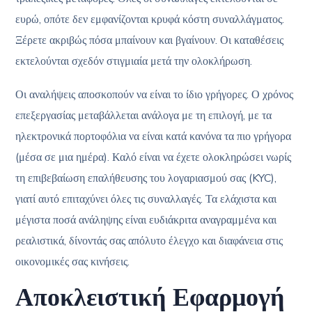
ευρώ, οπότε δεν εμφανίζονται κρυφά κόστη συναλλάγματος.
Ξέρετε ακριβώς πόσα μπαίνουν και βγαίνουν. Οι καταθέσεις
εκτελούνται σχεδόν στιγμιαία μετά την ολοκλήρωση.
Οι αναλήψεις αποσκοπούν να είναι το ίδιο γρήγορες. Ο χρόνος
επεξεργασίας μεταβάλλεται ανάλογα με τη επιλογή, με τα
ηλεκτρονικά πορτοφόλια να είναι κατά κανόνα τα πιο γρήγορα
(μέσα σε μια ημέρα). Καλό είναι να έχετε ολοκληρώσει νωρίς
τη επιβεβαίωση επαλήθευσης του λογαριασμού σας (KYC),
γιατί αυτό επιταχύνει όλες τις συναλλαγές. Τα ελάχιστα και
μέγιστα ποσά ανάληψης είναι ευδιάκριτα αναγραμμένα και
ρεαλιστικά, δίνοντάς σας απόλυτο έλεγχο και διαφάνεια στις
οικονομικές σας κινήσεις.
Αποκλειστική Εφαρμογή