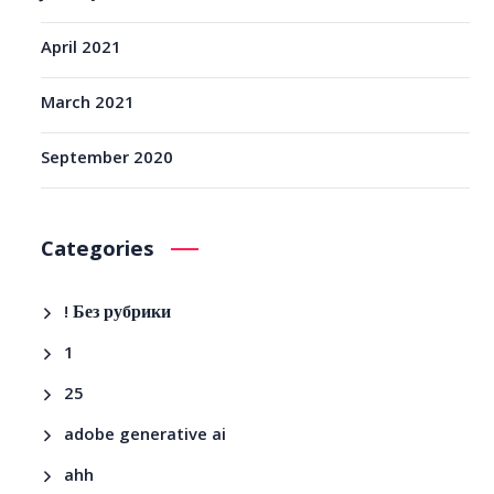
April 2021
March 2021
September 2020
Categories
! Без рубрики
1
25
adobe generative ai
ahh