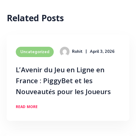
Related Posts
Rohit
April 3, 2026
Uncategorized
L’Avenir du Jeu en Ligne en
France : PiggyBet et les
Nouveautés pour les Joueurs
READ MORE