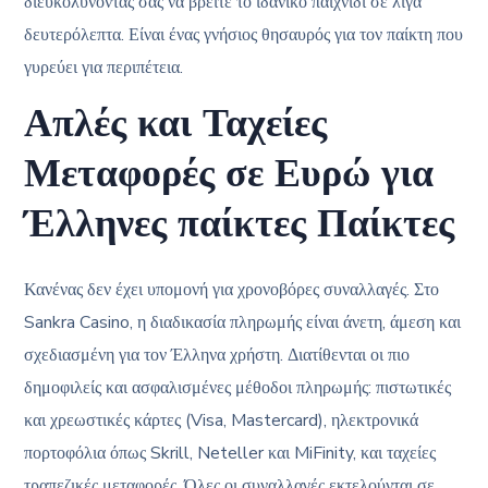
διευκολύνοντας σας να βρείτε το ιδανικό παιχνίδι σε λίγα
δευτερόλεπτα. Είναι ένας γνήσιος θησαυρός για τον παίκτη που
γυρεύει για περιπέτεια.
Απλές και Ταχείες
Μεταφορές σε Ευρώ για
Έλληνες παίκτες Παίκτες
Κανένας δεν έχει υπομονή για χρονοβόρες συναλλαγές. Στο
Sankra Casino, η διαδικασία πληρωμής είναι άνετη, άμεση και
σχεδιασμένη για τον Έλληνα χρήστη. Διατίθενται οι πιο
δημοφιλείς και ασφαλισμένες μέθοδοι πληρωμής: πιστωτικές
και χρεωστικές κάρτες (Visa, Mastercard), ηλεκτρονικά
πορτοφόλια όπως Skrill, Neteller και MiFinity, και ταχείες
τραπεζικές μεταφορές. Όλες οι συναλλαγές εκτελούνται σε