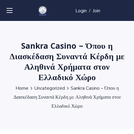
Login
Join
/
Sankra Casino – Όπου η
Διασκέδαση Συναντά Κέρδη με
Αληθινά Χρήματα στον
Ελλαδικό Χώρο
Home
Uncategorized
Sankra Casino – Όπου η
Διασκέδαση Συναντά Κέρδη με Αληθινά Χρήματα στον
Ελλαδικό Χώρο