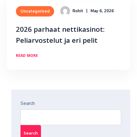
Rohit
May 6, 2026
Uncategorized
2026 parhaat nettikasinot:
Peliarvostelut ja eri pelit
READ MORE
Search
Search