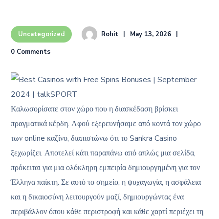
Rohit
May 13, 2026
Uncategorized
0 Comments
Καλωσορίσατε στον χώρο που η διασκέδαση βρίσκει
πραγματικά κέρδη. Αφού εξερευνήσαμε από κοντά τον χώρο
των online καζίνο, διαπιστώνω ότι το Sankra Casino
ξεχωρίζει. Αποτελεί κάτι παραπάνω από απλώς μια σελίδα,
πρόκειται για μια ολόκληρη εμπειρία δημιουργημένη για τον
Έλληνα παίκτη. Σε αυτό το σημείο, η ψυχαγωγία, η ασφάλεια
και η δικαιοσύνη λειτουργούν μαζί, δημιουργώντας ένα
περιβάλλον όπου κάθε περιστροφή και κάθε χαρτί περιέχει τη