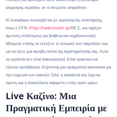
ψύχραιμης περιόδου, αν το θεωρείτε απαραίτητο.
Η πλατφόρμα συνεργάζεται με οργανισμούς υποστήριξης,
όπως ο ΣΥΝ,
https://sankra.eu/el-gr/
.ΘΕ.Σ., και παρέχει
άμεσους συνδέσμους για βοήθεια και συμβουλευτική.
Μπορείτε επίσης να ελέγξετε το ιστορικό των παιχνιδιών σας
για να έχετε μια ακριβή εικόνα της δραστηριότητάς σας. Αυτά
τα εργαλεία δεν είναι διακοσμητικά. Είναι πρακτικά και
εύκολα προσβάσιμα, δείχνοντας μια πραγματική προστασία για
την ευημερία των παικτών. Εδώ, η ασφάλειά σας έρχεται
πρώτη, και η διασκέδαση παραμένει εντός υγιών ορίων.
Live Καζίνο: Μια
Πραγματική Εμπειρία με