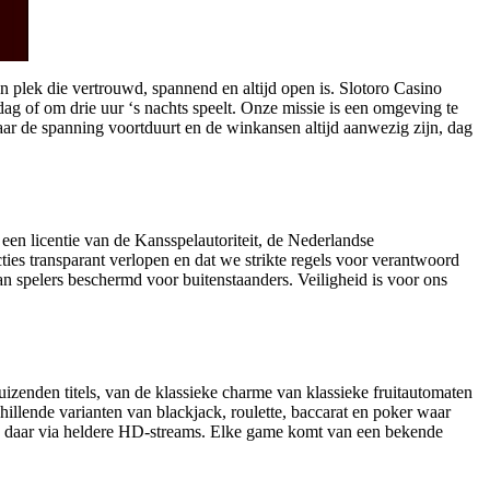
een plek die vertrouwd, spannend en altijd open is. Slotoro Casino
dag of om drie uur ‘s nachts speelt. Onze missie is een omgeving te
waar de spanning voortduurt en de winkansen altijd aanwezig zijn, dag
een licentie van de Kansspelautoriteit, de Nederlandse
cties transparant verlopen en dat we strikte regels voor verantwoord
n spelers beschermd voor buitenstaanders. Veiligheid is voor ons
izenden titels, van de klassieke charme van klassieke fruitautomaten
illende varianten van blackjack, roulette, baccarat en poker waar
ctie daar via heldere HD-streams. Elke game komt van een bekende