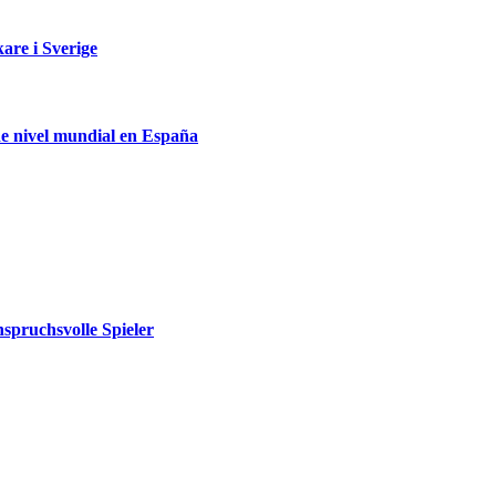
are i Sverige
de nivel mundial en España
spruchsvolle Spieler