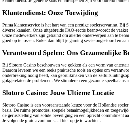
klantendienst. Je geliefde slots en tafelspellen zijn voortdurend binnen
Klantendienst: Onze Toewijding
Prima klantenservice is het hart van een prettige spelerservaring. Bi
diverse kanalen. Onze uitgebreide FAQ-sectie beantwoordt de vaakst g
Onze medewerkers zijn getraind om allerlei onderwerpen aan te behand
goed op te lossen. Enkel dan blijft je gaming sessie ongestoord en a
Verantwoord Spelen: Ons Gezamenlijke B
Bij Slotoro Casino beschouwen we gokken als een vorm van entertainme
Daarom leveren we een reeks praktische tools en opties om verantwoord 
onderbreking nodig heeft, kan gebruikmaken van de zelfuitsluitingso
gokgerelateerde problemen. We stimuleren een gezonde speelbalans aan
Slotoro Casino: Jouw Ultieme Locatie
Slotoro Casino is een vooraanstaande keuze voor de Hollandse speler 
basis. De ruime promoties, soepele betaalmogelijkheden en toegewijd
de geruststelling van solide beveiliging en een oprecht commitment aa
Je volgende grote avontuur staat hier op je te wachten.