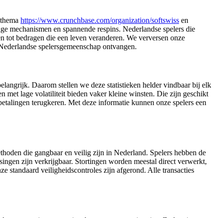
e thema
https://www.crunchbase.com/organization/softswiss
en
ige mechanismen en spannende respins. Nederlandse spelers die
men tot bedragen die een leven veranderen. We verversen onze
de Nederlandse spelersgemeenschap ontvangen.
belangrijk. Daarom stellen we deze statistieken helder vindbaar bij elk
en met lage volatiliteit bieden vaker kleine winsten. Die zijn geschikt
tbetalingen terugkeren. Met deze informatie kunnen onze spelers een
thoden die gangbaar en veilig zijn in Nederland. Spelers hebben de
ingen zijn verkrijgbaar. Stortingen worden meestal direct verwerkt,
e standaard veiligheidscontroles zijn afgerond. Alle transacties