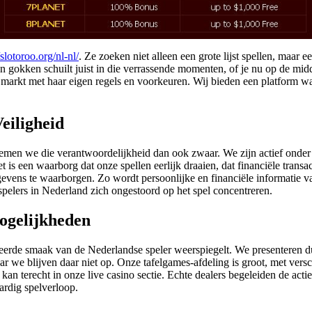
/slotoroo.org/nl-nl/
. Ze zoeken niet alleen een grote lijst spellen, maar 
n gokken schuilt juist in die verrassende momenten, of je nu op de mid
se markt met haar eigen regels en voorkeuren. Wij bieden een platform 
eiligheid
 nemen we die verantwoordelijkheid dan ook zwaar. We zijn actief onder 
t is een waarborg dat onze spellen eerlijk draaien, dat financiële transa
vens te waarborgen. Zo wordt persoonlijke en financiële informatie va
 spelers in Nederland zich ongestoord op het spel concentreren.
ogelijkheden
ieerde smaak van de Nederlandse speler weerspiegelt. We presenteren du
 we blijven daar niet op. Onze tafelgames-afdeling is groot, met versch
, kan terecht in onze live casino sectie. Echte dealers begeleiden de a
ardig spelverloop.