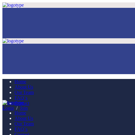
Home
About Us
Our Team
FAQ`s
Contact
Login
/
Join
Home
About Us
Our Team
FAQ`s
Contact