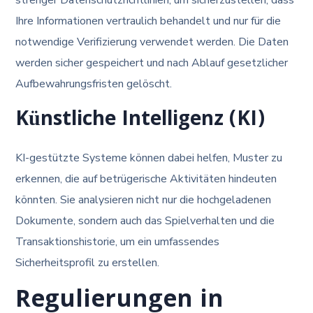
strenger Datenschutzrichtlinien, um sicherzustellen, dass
Ihre Informationen vertraulich behandelt und nur für die
notwendige Verifizierung verwendet werden. Die Daten
werden sicher gespeichert und nach Ablauf gesetzlicher
Aufbewahrungsfristen gelöscht.
Künstliche Intelligenz (KI)
KI-gestützte Systeme können dabei helfen, Muster zu
erkennen, die auf betrügerische Aktivitäten hindeuten
könnten. Sie analysieren nicht nur die hochgeladenen
Dokumente, sondern auch das Spielverhalten und die
Transaktionshistorie, um ein umfassendes
Sicherheitsprofil zu erstellen.
Regulierungen in