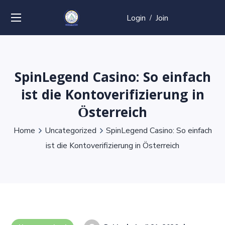
Login
Join
/
SpinLegend Casino: So einfach
ist die Kontoverifizierung in
Österreich
Home
Uncategorized
SpinLegend Casino: So einfach
ist die Kontoverifizierung in Österreich