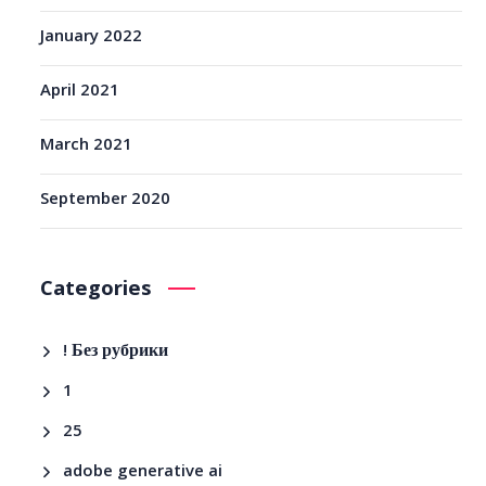
January 2022
April 2021
March 2021
September 2020
Categories
! Без рубрики
1
25
adobe generative ai