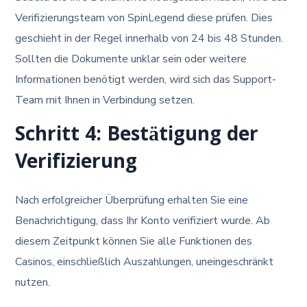
Verifizierungsteam von SpinLegend diese prüfen. Dies
geschieht in der Regel innerhalb von 24 bis 48 Stunden.
Sollten die Dokumente unklar sein oder weitere
Informationen benötigt werden, wird sich das Support-
Team mit Ihnen in Verbindung setzen.
Schritt 4: Bestätigung der
Verifizierung
Nach erfolgreicher Überprüfung erhalten Sie eine
Benachrichtigung, dass Ihr Konto verifiziert wurde. Ab
diesem Zeitpunkt können Sie alle Funktionen des
Casinos, einschließlich Auszahlungen, uneingeschränkt
nutzen.