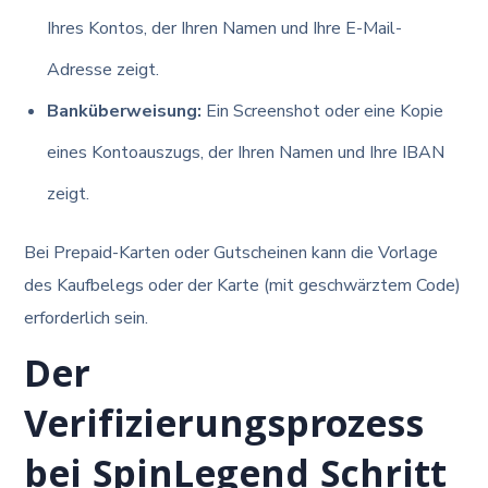
Ihres Kontos, der Ihren Namen und Ihre E-Mail-
Adresse zeigt.
Banküberweisung:
Ein Screenshot oder eine Kopie
eines Kontoauszugs, der Ihren Namen und Ihre IBAN
zeigt.
Bei Prepaid-Karten oder Gutscheinen kann die Vorlage
des Kaufbelegs oder der Karte (mit geschwärztem Code)
erforderlich sein.
Der
Verifizierungsprozess
bei SpinLegend Schritt