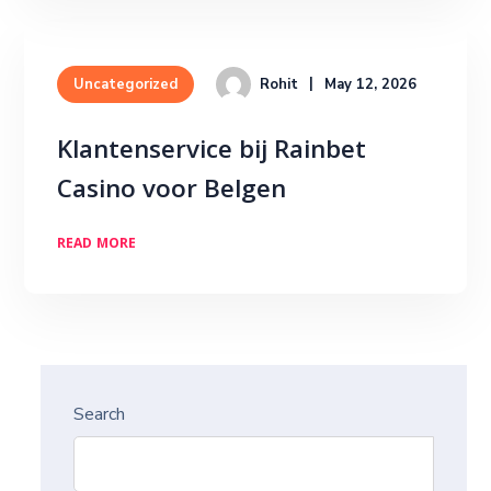
Rohit
May 12, 2026
Uncategorized
Klantenservice bij Rainbet
Casino voor Belgen
READ MORE
Search