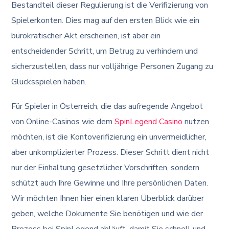
Bestandteil dieser Regulierung ist die Verifizierung von
Spielerkonten. Dies mag auf den ersten Blick wie ein
bürokratischer Akt erscheinen, ist aber ein
entscheidender Schritt, um Betrug zu verhindern und
sicherzustellen, dass nur volljährige Personen Zugang zu
Glücksspielen haben.
Für Spieler in Österreich, die das aufregende Angebot
von Online-Casinos wie dem
SpinLegend Casino
nutzen
möchten, ist die Kontoverifizierung ein unvermeidlicher,
aber unkomplizierter Prozess. Dieser Schritt dient nicht
nur der Einhaltung gesetzlicher Vorschriften, sondern
schützt auch Ihre Gewinne und Ihre persönlichen Daten.
Wir möchten Ihnen hier einen klaren Überblick darüber
geben, welche Dokumente Sie benötigen und wie der