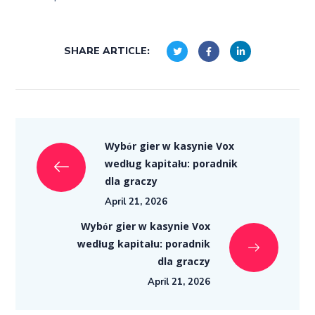
SHARE ARTICLE:
Wybór gier w kasynie Vox
według kapitału: poradnik
dla graczy
April 21, 2026
Wybór gier w kasynie Vox
według kapitału: poradnik
dla graczy
April 21, 2026