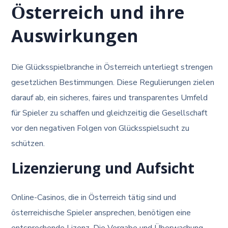
Österreich und ihre
Auswirkungen
Die Glücksspielbranche in Österreich unterliegt strengen
gesetzlichen Bestimmungen. Diese Regulierungen zielen
darauf ab, ein sicheres, faires und transparentes Umfeld
für Spieler zu schaffen und gleichzeitig die Gesellschaft
vor den negativen Folgen von Glücksspielsucht zu
schützen.
Lizenzierung und Aufsicht
Online-Casinos, die in Österreich tätig sind und
österreichische Spieler ansprechen, benötigen eine