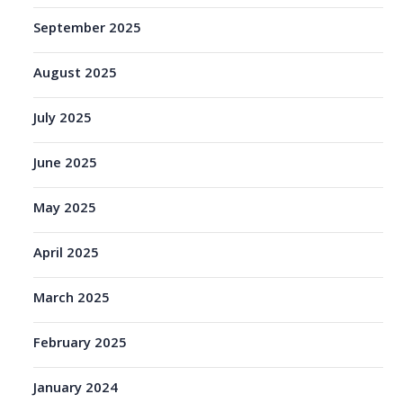
September 2025
August 2025
July 2025
June 2025
May 2025
April 2025
March 2025
February 2025
January 2024