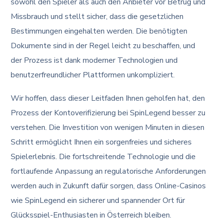
sowohl den Spieler als auch den Anbieter vor Betrug und
Missbrauch und stellt sicher, dass die gesetzlichen
Bestimmungen eingehalten werden. Die benötigten
Dokumente sind in der Regel leicht zu beschaffen, und
der Prozess ist dank moderner Technologien und
benutzerfreundlicher Plattformen unkompliziert.
Wir hoffen, dass dieser Leitfaden Ihnen geholfen hat, den
Prozess der Kontoverifizierung bei SpinLegend besser zu
verstehen. Die Investition von wenigen Minuten in diesen
Schritt ermöglicht Ihnen ein sorgenfreies und sicheres
Spielerlebnis. Die fortschreitende Technologie und die
fortlaufende Anpassung an regulatorische Anforderungen
werden auch in Zukunft dafür sorgen, dass Online-Casinos
wie SpinLegend ein sicherer und spannender Ort für
Glücksspiel-Enthusiasten in Österreich bleiben.