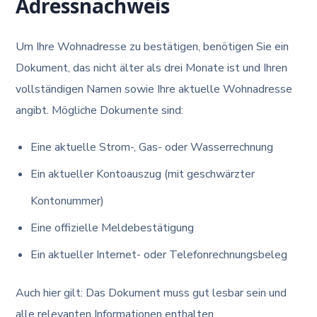
Adressnachweis
Um Ihre Wohnadresse zu bestätigen, benötigen Sie ein
Dokument, das nicht älter als drei Monate ist und Ihren
vollständigen Namen sowie Ihre aktuelle Wohnadresse
angibt. Mögliche Dokumente sind:
Eine aktuelle Strom-, Gas- oder Wasserrechnung
Ein aktueller Kontoauszug (mit geschwärzter
Kontonummer)
Eine offizielle Meldebestätigung
Ein aktueller Internet- oder Telefonrechnungsbeleg
Auch hier gilt: Das Dokument muss gut lesbar sein und
alle relevanten Informationen enthalten.