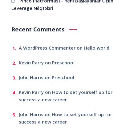
Pinco Platforması – Yeni Başlayanlar Üçün
Leverage Nöqtələri
Recent Comments
A WordPress Commenter
on
Hello world!
Kevin Parry
on
Preschool
John Harris
on
Preschool
Kevin Parry
on
How to set yourself up for
success a new career
John Harris
on
How to set yourself up for
success a new career