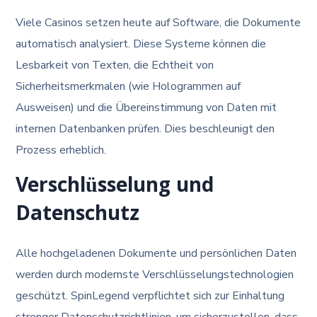
Viele Casinos setzen heute auf Software, die Dokumente
automatisch analysiert. Diese Systeme können die
Lesbarkeit von Texten, die Echtheit von
Sicherheitsmerkmalen (wie Hologrammen auf
Ausweisen) und die Übereinstimmung von Daten mit
internen Datenbanken prüfen. Dies beschleunigt den
Prozess erheblich.
Verschlüsselung und
Datenschutz
Alle hochgeladenen Dokumente und persönlichen Daten
werden durch modernste Verschlüsselungstechnologien
geschützt. SpinLegend verpflichtet sich zur Einhaltung