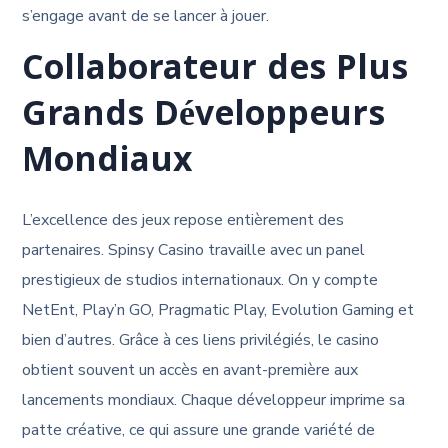
s’engage avant de se lancer à jouer.
Collaborateur des Plus
Grands Développeurs
Mondiaux
L’excellence des jeux repose entièrement des
partenaires. Spinsy Casino travaille avec un panel
prestigieux de studios internationaux. On y compte
NetEnt, Play’n GO, Pragmatic Play, Evolution Gaming et
bien d’autres. Grâce à ces liens privilégiés, le casino
obtient souvent un accès en avant-première aux
lancements mondiaux. Chaque développeur imprime sa
patte créative, ce qui assure une grande variété de