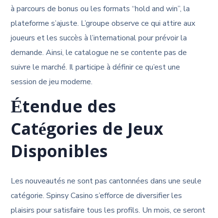
à parcours de bonus ou les formats “hold and win”, la
plateforme s’ajuste. L’groupe observe ce qui attire aux
joueurs et les succès à l’international pour prévoir la
demande. Ainsi, le catalogue ne se contente pas de
suivre le marché. Il participe à définir ce qu’est une
session de jeu moderne.
Étendue des
Catégories de Jeux
Disponibles
Les nouveautés ne sont pas cantonnées dans une seule
catégorie. Spinsy Casino s’efforce de diversifier les
plaisirs pour satisfaire tous les profils. Un mois, ce seront