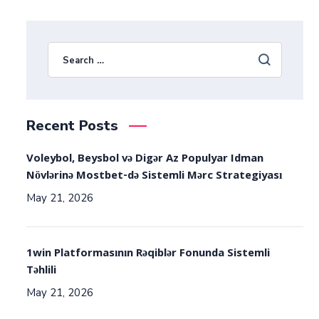
Recent Posts
Voleybol, Beysbol və Digər Az Populyar Idman
Növlərinə Mostbet-də Sistemli Mərc Strategiyası
May 21, 2026
1win Platformasının Rəqiblər Fonunda Sistemli
Təhlili
May 21, 2026