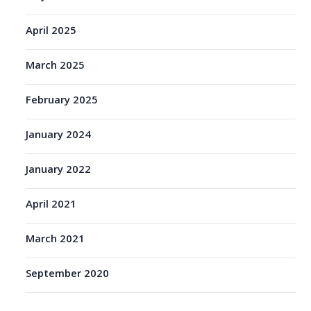
April 2025
March 2025
February 2025
January 2024
January 2022
April 2021
March 2021
September 2020