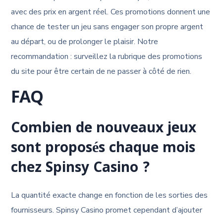
avec des prix en argent réel. Ces promotions donnent une
chance de tester un jeu sans engager son propre argent
au départ, ou de prolonger le plaisir. Notre
recommandation : surveillez la rubrique des promotions
du site pour être certain de ne passer à côté de rien.
FAQ
Combien de nouveaux jeux
sont proposés chaque mois
chez Spinsy Casino ?
La quantité exacte change en fonction de les sorties des
fournisseurs. Spinsy Casino promet cependant d’ajouter