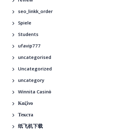
review
seo_linkk_order
Spiele
Students
ufavip777
uncategorised
Uncategorized
uncategory
Winnita Casinò
Καζίνο
Текста
纸飞机下载