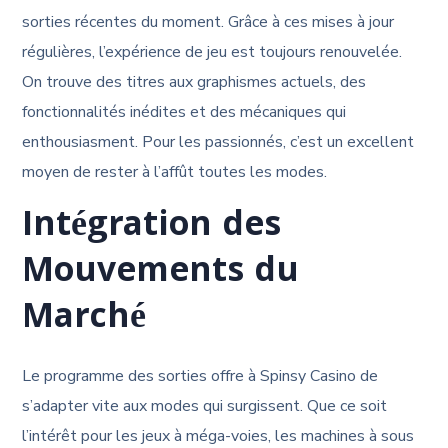
sorties récentes du moment. Grâce à ces mises à jour
régulières, l’expérience de jeu est toujours renouvelée.
On trouve des titres aux graphismes actuels, des
fonctionnalités inédites et des mécaniques qui
enthousiasment. Pour les passionnés, c’est un excellent
moyen de rester à l’affût toutes les modes.
Intégration des
Mouvements du
Marché
Le programme des sorties offre à Spinsy Casino de
s’adapter vite aux modes qui surgissent. Que ce soit
l’intérêt pour les jeux à méga-voies, les machines à sous