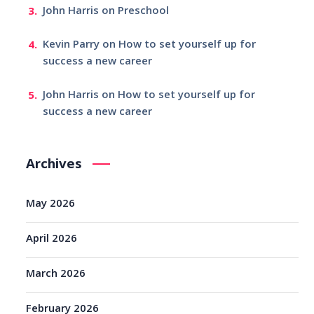
John Harris
on
Preschool
Kevin Parry
on
How to set yourself up for
success a new career
John Harris
on
How to set yourself up for
success a new career
Archives
May 2026
April 2026
March 2026
February 2026