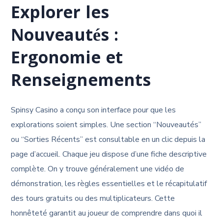
Explorer les
Nouveautés :
Ergonomie et
Renseignements
Spinsy Casino a conçu son interface pour que les
explorations soient simples. Une section “Nouveautés”
ou “Sorties Récents” est consultable en un clic depuis la
page d’accueil. Chaque jeu dispose d’une fiche descriptive
complète. On y trouve généralement une vidéo de
démonstration, les règles essentielles et le récapitulatif
des tours gratuits ou des multiplicateurs. Cette
honnêteté garantit au joueur de comprendre dans quoi il