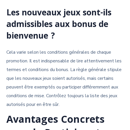
Les nouveaux jeux sont-ils
admissibles aux bonus de
bienvenue ?
Cela varie selon les conditions générales de chaque
promotion. Il est indispensable de lire attentivement les
termes et conditions du bonus. La règle générale stipule
que les nouveaux jeux soient autorisés, mais certains
peuvent être exemptés ou participer différemment aux
conditions de mise. Contrôlez toujours la liste des jeux
autorisés pour en être sûr.
Avantages Concrets