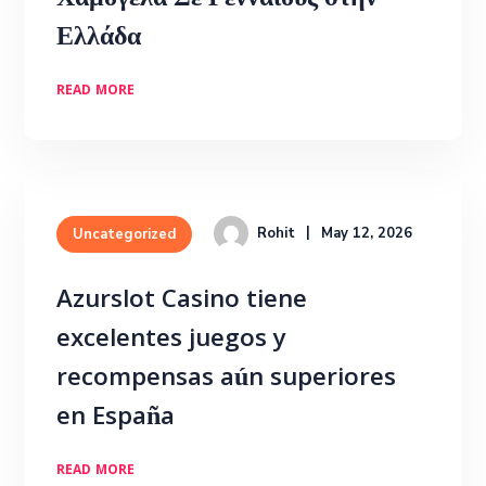
Χαμογελά Σε Γενναίους στην
Ελλάδα
READ MORE
Rohit
May 12, 2026
Uncategorized
Azurslot Casino tiene
excelentes juegos y
recompensas aún superiores
en España
READ MORE