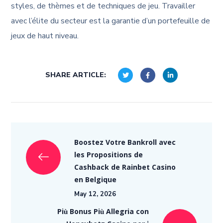
styles, de thèmes et de techniques de jeu. Travailler
avec l’élite du secteur est la garantie d’un portefeuille de
jeux de haut niveau.
SHARE ARTICLE:
Boostez Votre Bankroll avec
les Propositions de
Cashback de Rainbet Casino
en Belgique
May 12, 2026
Più Bonus Più Allegria con