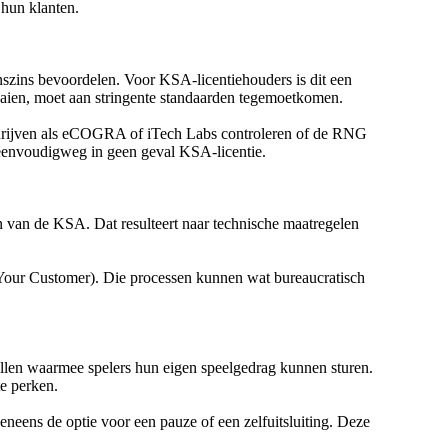
 hun klanten.
enszins bevoordelen. Voor KSA-licentiehouders is dit een
draaien, moet aan stringente standaarden tegemoetkomen.
 Bedrijven als eCOGRA of iTech Labs controleren of de RNG
 eenvoudigweg in geen geval KSA-licentie.
 van de KSA. Dat resulteert naar technische maatregelen
 Your Customer). Die processen kunnen wat bureaucratisch
llen waarmee spelers hun eigen speelgedrag kunnen sturen.
te perken.
eveneens de optie voor een pauze of een zelfuitsluiting. Deze