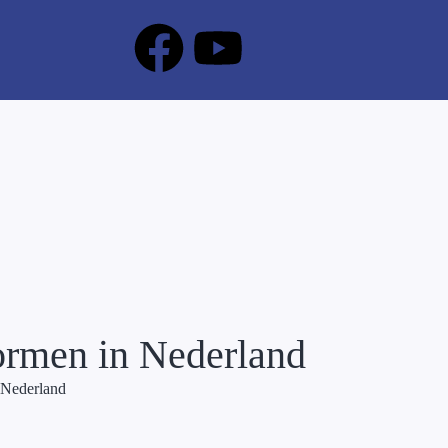
ormen in Nederland
 Nederland