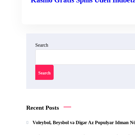
Kasino Gratis Spins Uden Indbeta
READ MORE
Search
Search
Recent Posts
Voleybol, Beysbol və Digər Az Populyar Idman Növ