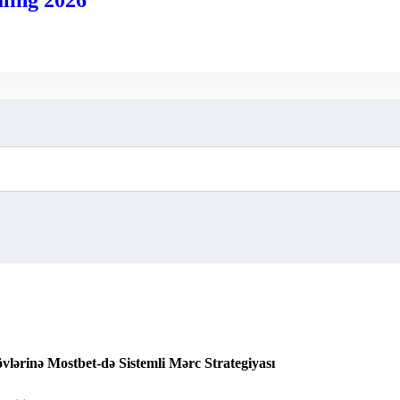
ling 2026
lərinə Mostbet-də Sistemli Mərc Strategiyası