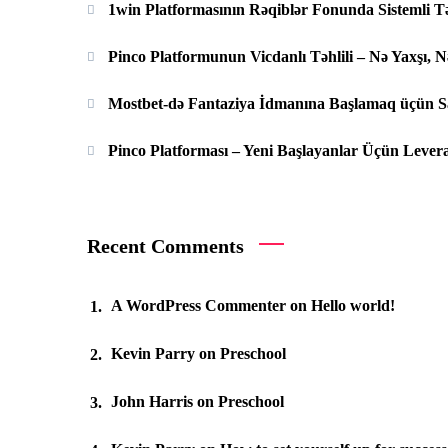
1win Platformasının Rəqiblər Fonunda Sistemli Tə
Pinco Platformunun Vicdanlı Təhlili – Nə Yaxşı, N
Mostbet-də Fantaziya İdmanına Başlamaq üçün 
Pinco Platforması – Yeni Başlayanlar Üçün Levera
Recent Comments
A WordPress Commenter
on
Hello world!
Kevin Parry
on
Preschool
John Harris
on
Preschool