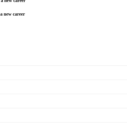
s a new career
 a new career