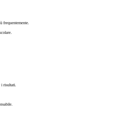
più frequentemente.
scolare.
risultati.
.
onsabile.