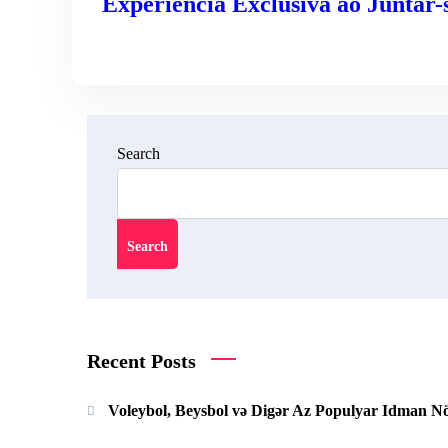
Experiência Exclusiva ao Juntar-
READ MORE
Search
Search
Recent Posts
Voleybol, Beysbol və Digər Az Populyar Idman Növ