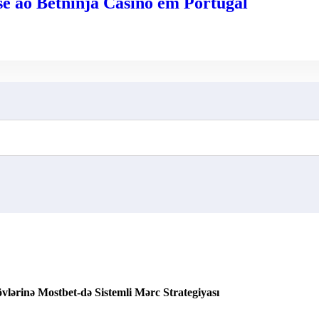
se ao Betninja Casino em Portugal
lərinə Mostbet-də Sistemli Mərc Strategiyası