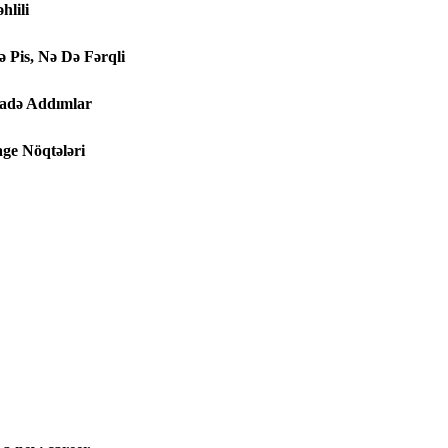
hlili
ə Pis, Nə Də Fərqli
Sadə Addımlar
ge Nöqtələri