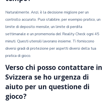
Naturalmente. Anzi, è la decisione migliore per un
controllo accurato. Puoi stabilire, per esempio pratico, un
limite di deposito mensile, un limite di perdita
settimanale e un promemoria del Reality Check ogni 45
minuti. Questi utensili lavorano insieme. Ti forniscono
diversi gradi di protezione per aspetti diversi della tua
pratica di gioco.
Verso chi posso contattare in
Svizzera se ho urgenza di
aiuto per un questione di
gioco?