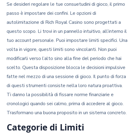
Se desideri regolare le tue consuetudini di gioco, il primo
passo è impostare dei confini. Le opzioni di
autolimitazione di Rich Royal Casino sono progettati a
questo scopo. Li trovi in un pannello intuitivo, all’interno il
tuo account personale. Puoi impostare limiti specifici. Una
volta in vigore, questi limiti sono vincolanti. Non puoi
modificarli verso l’alto sino alla fine del periodo che hai
scelto. Questa disposizione blocca le decisioni impulsive
fatte nel mezzo di una sessione di gioco. Il punto di forza
di questi strumenti consiste nella loro natura proattiva.
Ti danno la possibilità di fissare norme finanziarie e
cronologici quando sei calmo, prima di accedere al gioco.
Trasformano una buona proposito in un sistema concreto.
Categorie di Limiti