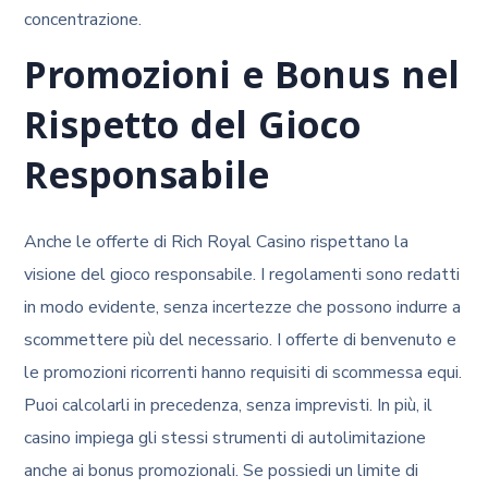
concentrazione.
Promozioni e Bonus nel
Rispetto del Gioco
Responsabile
Anche le offerte di Rich Royal Casino rispettano la
visione del gioco responsabile. I regolamenti sono redatti
in modo evidente, senza incertezze che possono indurre a
scommettere più del necessario. I offerte di benvenuto e
le promozioni ricorrenti hanno requisiti di scommessa equi.
Puoi calcolarli in precedenza, senza imprevisti. In più, il
casino impiega gli stessi strumenti di autolimitazione
anche ai bonus promozionali. Se possiedi un limite di