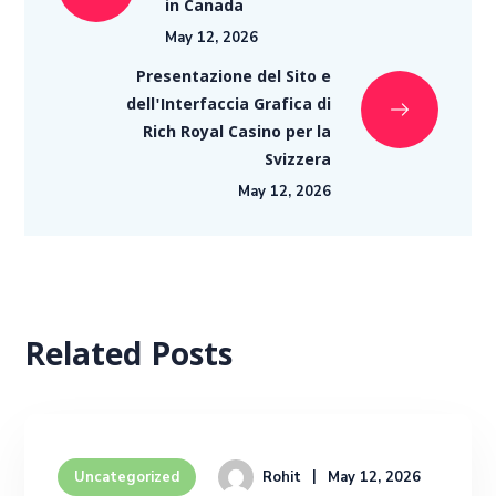
in Canada
May 12, 2026
Presentazione del Sito e
dell'Interfaccia Grafica di
Rich Royal Casino per la
Svizzera
May 12, 2026
Related Posts
Rohit
May 12, 2026
Uncategorized