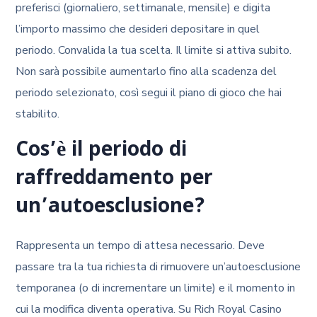
preferisci (giornaliero, settimanale, mensile) e digita
l’importo massimo che desideri depositare in quel
periodo. Convalida la tua scelta. Il limite si attiva subito.
Non sarà possibile aumentarlo fino alla scadenza del
periodo selezionato, così segui il piano di gioco che hai
stabilito.
Cos’è il periodo di
raffreddamento per
un’autoesclusione?
Rappresenta un tempo di attesa necessario. Deve
passare tra la tua richiesta di rimuovere un’autoesclusione
temporanea (o di incrementare un limite) e il momento in
cui la modifica diventa operativa. Su Rich Royal Casino