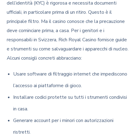
dell’identità (KYC) è rigorosa e necessita documenti
ufficiali, in particolare prima di un ritiro. Questo è il
principale filtro. Ma il casino conosce che la precauzione
deve cominciare prima, a casa. Per i genitori e i
responsabili in Svizzera, Rich Royal Casino fornisce guide
e strumenti su come salvaguardare i apparecchi di nucleo.
Alcuni consigli concreti abbracciano:
Usare software di filtraggio internet che impediscono
l’accesso ai piattaforme di gioco.
Installare codici protette su tutti i strumenti condivisi
in casa.
Generare account per i minori con autorizzazioni
ristretti.