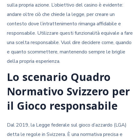
sulla propria azione. L’obiettivo del casino è evidente:
andare oltre ciò che chiede la legge, per creare un
contesto dove l’intrattenimento rimanga affidabile e
responsabile. Utilizzare questi funzionalità equivale a fare
una scelta responsabile. Vuol dire decidere come, quando
e quanto scommettere, mantenendo sempre le briglie
della propria esperienza.
Lo scenario Quadro
Normativo Svizzero per
il Gioco responsabile
Dal 2019, la Legge federale sul gioco d’azzardo (LGA)
detta le regole in Svizzera. È una normativa precisa e