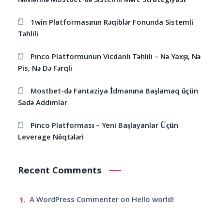
Növlərinə Mostbet-də Sistemli Mərc Strategiyası
1win Platformasının Rəqiblər Fonunda Sistemli
Təhlili
Pinco Platformunun Vicdanlı Təhlili – Nə Yaxşı, Nə
Pis, Nə Də Fərqli
Mostbet-də Fantaziya İdmanına Başlamaq üçün
Sadə Addımlar
Pinco Platforması – Yeni Başlayanlar Üçün
Leverage Nöqtələri
Recent Comments
A WordPress Commenter
on
Hello world!