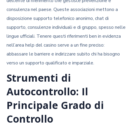
dell’ente di riferimento che gestisce prevenzione e
consulenza nel paese. Queste associazioni mettono a
disposizione supporto telefonico anonimo, chat di
supporto, consulenze individuali e di gruppo, spesso nelle
lingue ufficiali. Tenere questi riferimenti ben in evidenza
nell’area help del casino serve a un fine preciso:
abbassare le barriere e indirizzare subito chi ha bisogno
verso un supporto qualificato e imparziale.
Strumenti di
Autocontrollo: Il
Principale Grado di
Controllo