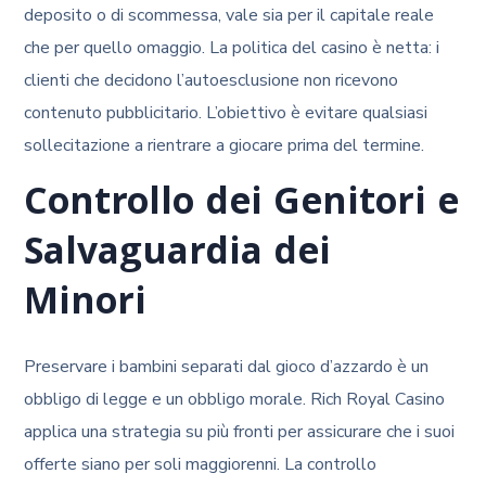
deposito o di scommessa, vale sia per il capitale reale
che per quello omaggio. La politica del casino è netta: i
clienti che decidono l’autoesclusione non ricevono
contenuto pubblicitario. L’obiettivo è evitare qualsiasi
sollecitazione a rientrare a giocare prima del termine.
Controllo dei Genitori e
Salvaguardia dei
Minori
Preservare i bambini separati dal gioco d’azzardo è un
obbligo di legge e un obbligo morale. Rich Royal Casino
applica una strategia su più fronti per assicurare che i suoi
offerte siano per soli maggiorenni. La controllo