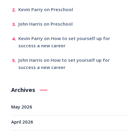
Kevin Parry
on
Preschool
John Harris
on
Preschool
Kevin Parry
on
How to set yourself up for
success a new career
John Harris
on
How to set yourself up for
success a new career
Archives
May 2026
April 2026