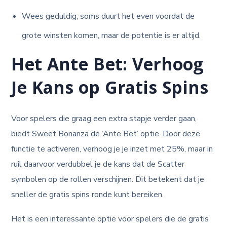
Wees geduldig; soms duurt het even voordat de
grote winsten komen, maar de potentie is er altijd.
Het Ante Bet: Verhoog
Je Kans op Gratis Spins
Voor spelers die graag een extra stapje verder gaan,
biedt Sweet Bonanza de ‘Ante Bet’ optie. Door deze
functie te activeren, verhoog je je inzet met 25%, maar in
ruil daarvoor verdubbel je de kans dat de Scatter
symbolen op de rollen verschijnen. Dit betekent dat je
sneller de gratis spins ronde kunt bereiken.
Het is een interessante optie voor spelers die de gratis