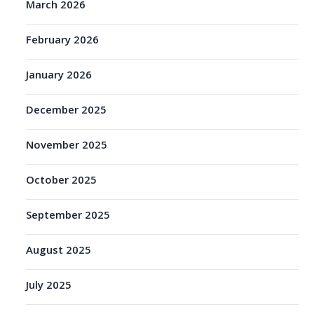
March 2026
February 2026
January 2026
December 2025
November 2025
October 2025
September 2025
August 2025
July 2025