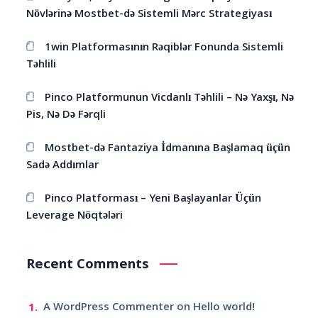
Növlərinə Mostbet-də Sistemli Mərc Strategiyası
1win Platformasının Rəqiblər Fonunda Sistemli
Təhlili
Pinco Platformunun Vicdanlı Təhlili – Nə Yaxşı, Nə
Pis, Nə Də Fərqli
Mostbet-də Fantaziya İdmanına Başlamaq üçün
Sadə Addımlar
Pinco Platforması – Yeni Başlayanlar Üçün
Leverage Nöqtələri
Recent Comments
A WordPress Commenter
on
Hello world!