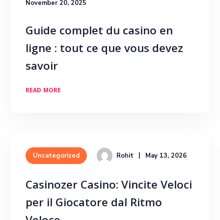
November 20, 2025
Guide complet du casino en
ligne : tout ce que vous devez
savoir
READ MORE
Rohit
May 13, 2026
Uncategorized
Casinozer Casino: Vincite Veloci
per il Giocatore dal Ritmo