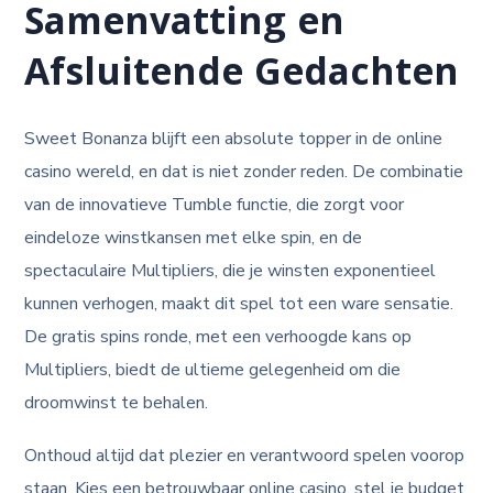
Samenvatting en
Afsluitende Gedachten
Sweet Bonanza blijft een absolute topper in de online
casino wereld, en dat is niet zonder reden. De combinatie
van de innovatieve Tumble functie, die zorgt voor
eindeloze winstkansen met elke spin, en de
spectaculaire Multipliers, die je winsten exponentieel
kunnen verhogen, maakt dit spel tot een ware sensatie.
De gratis spins ronde, met een verhoogde kans op
Multipliers, biedt de ultieme gelegenheid om die
droomwinst te behalen.
Onthoud altijd dat plezier en verantwoord spelen voorop
staan. Kies een betrouwbaar online casino, stel je budget