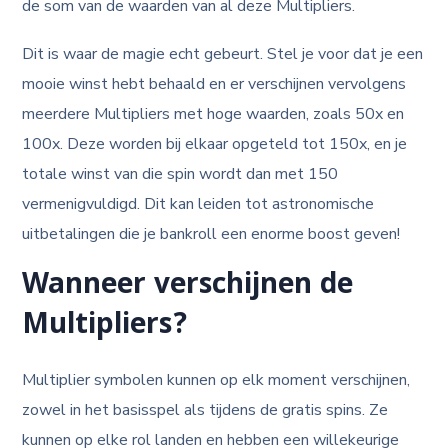
de som van de waarden van al deze Multipliers.
Dit is waar de magie echt gebeurt. Stel je voor dat je een
mooie winst hebt behaald en er verschijnen vervolgens
meerdere Multipliers met hoge waarden, zoals 50x en
100x. Deze worden bij elkaar opgeteld tot 150x, en je
totale winst van die spin wordt dan met 150
vermenigvuldigd. Dit kan leiden tot astronomische
uitbetalingen die je bankroll een enorme boost geven!
Wanneer verschijnen de
Multipliers?
Multiplier symbolen kunnen op elk moment verschijnen,
zowel in het basisspel als tijdens de gratis spins. Ze
kunnen op elke rol landen en hebben een willekeurige