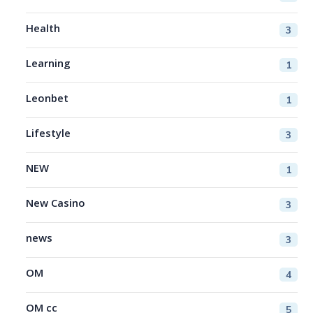
Health
3
Learning
1
Leonbet
1
Lifestyle
3
NEW
1
New Casino
3
news
3
OM
4
OM cc
5