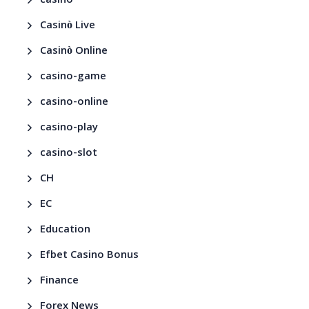
casino
Casinò Live
Casinò Online
casino-game
casino-online
casino-play
casino-slot
CH
EC
Education
Efbet Casino Bonus
Finance
Forex News