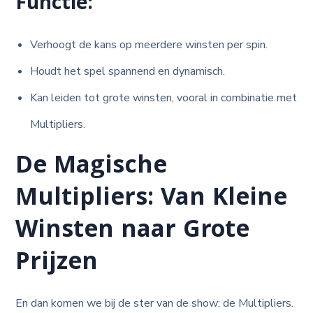
Functie:
Verhoogt de kans op meerdere winsten per spin.
Houdt het spel spannend en dynamisch.
Kan leiden tot grote winsten, vooral in combinatie met
Multipliers.
De Magische
Multipliers: Van Kleine
Winsten naar Grote
Prijzen
En dan komen we bij de ster van de show: de Multipliers.